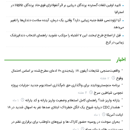
تایید اولین تلفات گسترده پرندگان دریایی بر اثر آنفولانزای فوق حاد پرندگان H5N1 در
استرالیا
آیا ارتودنسی فقط جنبه زیبایی دارد؟ وقتی یک درمان، آینده سلامت دندان‌ها را تغییر
می‌دهد
قبل از اصلاح طرح لبخند، این 7 اشتباه را مرتکب نشوید؛ راهنمای انتخاب دندانپزشک
زیبایی در کرج
اخبار
واقعیت‌سنجی شایعات آیفون ۱۸: رتبه‌بندی ۲۰ ادعای مطرح‌شده بر اساس احتمال
وقوع
2 هفته
برنامه منچستریونایتد برای واگذاری حق نام‌گذاری استادیوم جدید؛ جزئیات پروژه
نجومی شیاطین سرخ
4 هفته
یارانه واریز شد؟ راهنمای کامل استعلام وضعیت واریز یارانه و کد یارانه
1 ماه
هشدار CDC درباره شیوع یک انگل خطرناک؛ ابتلای صدها نفر به اسهال شدید در ۱۸
ایالت آمریکا
1 ماه
بحران سوخت در روسیه؛ حضور کازاک‌ ها و نیروهای داوطلب برای برقراری نظم در
پمپ بنزین‌ های دریای سیاه
1 ماه