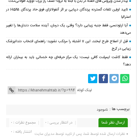
بیدار شدن ویروس‌ های خفته در بدن با ابتلا به کرونا؛ کشف راز بزرگ کووید طولانی‌مدت
تایید اولین تلفات گسترده پرندگان دریایی بر اثر آنفولانزای فوق حاد پرندگان H5N1 در
استرالیا
آیا ارتودنسی فقط جنبه زیبایی دارد؟ وقتی یک درمان، آینده سلامت دندان‌ها را تغییر
می‌دهد
قبل از اصلاح طرح لبخند، این 7 اشتباه را مرتکب نشوید؛ راهنمای انتخاب دندانپزشک
زیبایی در کرج
فقط کاشت ایمپلنت کافی نیست؛ یک مرکز حرفه‌ای چه خدماتی باید به بیماران ارائه
دهد؟
لینک کوتاه
برچسب ها :
ناموجود
ارسال نظر شما
در انتظار بررسی : 0
مجموع نظرات : 0
انتشار یافته : 0
نظرات ارسال شده توسط شما، پس از تایید توسط مدیران سایت