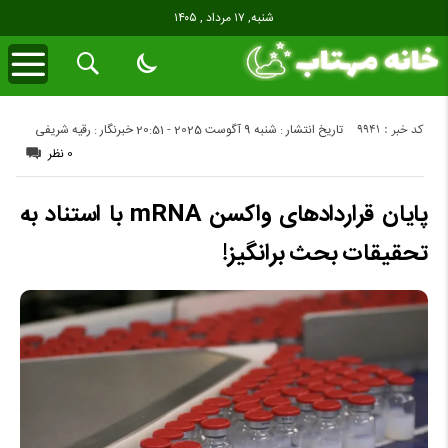
شنبه, ۱۷ مرداد , ۱۴۰۵
کد خبر : 9941
تاریخ انتشار : شنبه 9 آگوست 2025 - 20:51
خبرنگار : رقیه شریفی
0 نظر
پایان قراردادهای واکسن mRNA با استناد به
تحقیقات بحث برانگیز!