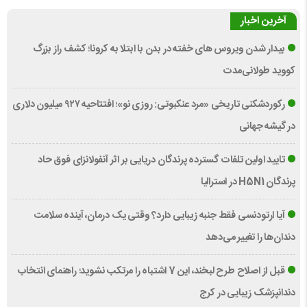
آخرین اخبار
بیدار شدن ویروس‌ های خفته در بدن با ابتلا به کرونا؛ کشف راز بزرگ
کووید طولانی‌مدت
رکوردشکنی تاریخی «مرد عنکبوتی: روزی نو»؛ افتتاحیه ۹۲۷ میلیون دلاری
در گیشه جهانی
تایید اولین تلفات گسترده پرندگان دریایی بر اثر آنفولانزای فوق حاد
پرندگان H5N1 در استرالیا
آیا ارتودنسی فقط جنبه زیبایی دارد؟ وقتی یک درمان، آینده سلامت
دندان‌ها را تغییر می‌دهد
قبل از اصلاح طرح لبخند، این 7 اشتباه را مرتکب نشوید؛ راهنمای انتخاب
دندانپزشک زیبایی در کرج