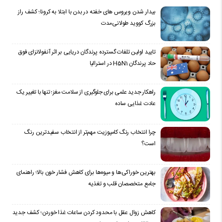
بیدار شدن ویروس‌ های خفته در بدن با ابتلا به کرونا؛ کشف راز
بزرگ کووید طولانی‌مدت
تایید اولین تلفات گسترده پرندگان دریایی بر اثر آنفولانزای فوق
حاد پرندگان H5N1 در استرالیا
راهکار جدید علمی برای جلوگیری از سلامت مغز؛ تنها با تغییر یک
عادت غذایی ساده
چرا انتخاب رنگ کامپوزیت مهم‌تر از انتخاب سفیدترین رنگ
است؟
بهترین خوراکی‌ها و میوه‌ها برای کاهش فشار خون بالا؛ راهنمای
جامع متخصصان قلب و تغذیه
کاهش زوال عقل با محدود کردن ساعات غذا خوردن؛ کشف جدید