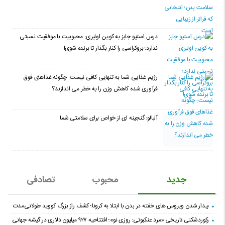
درس استیو جابز به کوین اولیری: محبوبیت با موفقیت نسبتی
ندارد؛ بروکراسی را کنار بگذار تا برنده شوی!
رژیم غذایی شما به تنهایی کافی نیست: چگونه غذاهای فوق
فرآوری شده کاهش وزن را به خطر می اندازند؟
آلبالو: گنجینه ای از خواص برای سلامتی شما
جدید
محبوب
تصادفی
بیدار شدن ویروس‌ های خفته در بدن با ابتلا به کرونا؛ کشف راز بزرگ کووید طولانی‌مدت
رکوردشکنی تاریخی «مرد عنکبوتی: روزی نو»؛ افتتاحیه ۹۲۷ میلیون دلاری در گیشه جهانی