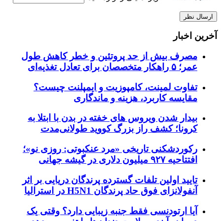
آخرین اخبار
مصرف بیش از حد پروتئین و خطر کاهش طول
عمر؛ ۵ راهکار متخصصان برای تعادل تغذیه‌ای
تفاوت لمینت، کامپوزیت و ایمپلنت چیست؟
مقایسه کاربرد، هزینه و ماندگاری
بیدار شدن ویروس‌ های خفته در بدن با ابتلا به
کرونا؛ کشف راز بزرگ کووید طولانی‌مدت
رکوردشکنی تاریخی «مرد عنکبوتی: روزی نو»؛
افتتاحیه ۹۲۷ میلیون دلاری در گیشه جهانی
تایید اولین تلفات گسترده پرندگان دریایی بر اثر
آنفولانزای فوق حاد پرندگان H5N1 در استرالیا
آیا ارتودنسی فقط جنبه زیبایی دارد؟ وقتی یک