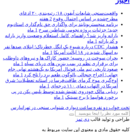
اخبار
واقعیت‌سنجی شایعات آیفون ۱۸: رتبه‌بندی ۲۰ ادعای
مطرح‌شده بر اساس احتمال وقوع
2 هفته
برنامه منچستریونایتد برای واگذاری حق نام‌گذاری استادیوم
جدید؛ جزئیات پروژه نجومی شیاطین سرخ
1 ماه
یارانه واریز شد؟ راهنمای کامل استعلام وضعیت واریز یارانه
و کد یارانه
1 ماه
هشدار CDC درباره شیوع یک انگل خطرناک؛ ابتلای صدها نفر
به اسهال شدید در ۱۸ ایالت آمریکا
1 ماه
بحران سوخت در روسیه؛ حضور کازاک‌ ها و نیروهای داوطلب
برای برقراری نظم در پمپ بنزین‌ های دریای سیاه
1 ماه
صعود تاریخی تیم ملی فوتبال آمریکا به یک‌هشتم نهایی جام
جهانی؛ اخراج جنجالی بالوگون طعم برد را تلخ کرد
1 ماه
اوج‌گیری موج گرمای طاقت‌فرسا در آستانه تعطیلات؛ شرق
آمریکا در التهاب دمای ۱۱۰ درجه‌ای
1 ماه
ردیابی مالک خودروی تفتیش‌شده توسط پلیس پکن در پی
برخورد هواپیما با برج سیتیک
1 ماه
تخت خواب دو نفره
ساعت دیواری
شنوایی سنجی در تهرانپارس
طراحی و تولید قالب
دی تمز
کلیه حقوق مادی و معنوی این سایت مربوط به