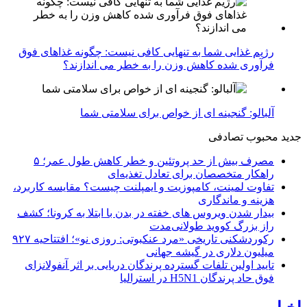
رژیم غذایی شما به تنهایی کافی نیست: چگونه غذاهای فوق
فرآوری شده کاهش وزن را به خطر می اندازند؟
آلبالو: گنجینه ای از خواص برای سلامتی شما
جدید
محبوب
تصادفی
مصرف بیش از حد پروتئین و خطر کاهش طول عمر؛ ۵
راهکار متخصصان برای تعادل تغذیه‌ای
تفاوت لمینت، کامپوزیت و ایمپلنت چیست؟ مقایسه کاربرد،
هزینه و ماندگاری
بیدار شدن ویروس‌ های خفته در بدن با ابتلا به کرونا؛ کشف
راز بزرگ کووید طولانی‌مدت
رکوردشکنی تاریخی «مرد عنکبوتی: روزی نو»؛ افتتاحیه ۹۲۷
میلیون دلاری در گیشه جهانی
تایید اولین تلفات گسترده پرندگان دریایی بر اثر آنفولانزای
فوق حاد پرندگان H5N1 در استرالیا