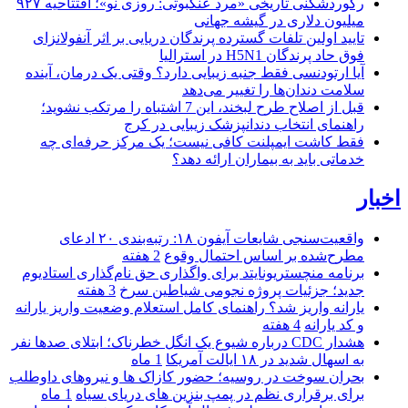
رکوردشکنی تاریخی «مرد عنکبوتی: روزی نو»؛ افتتاحیه ۹۲۷
میلیون دلاری در گیشه جهانی
تایید اولین تلفات گسترده پرندگان دریایی بر اثر آنفولانزای
فوق حاد پرندگان H5N1 در استرالیا
آیا ارتودنسی فقط جنبه زیبایی دارد؟ وقتی یک درمان، آینده
سلامت دندان‌ها را تغییر می‌دهد
قبل از اصلاح طرح لبخند، این 7 اشتباه را مرتکب نشوید؛
راهنمای انتخاب دندانپزشک زیبایی در کرج
فقط کاشت ایمپلنت کافی نیست؛ یک مرکز حرفه‌ای چه
خدماتی باید به بیماران ارائه دهد؟
اخبار
واقعیت‌سنجی شایعات آیفون ۱۸: رتبه‌بندی ۲۰ ادعای
مطرح‌شده بر اساس احتمال وقوع
2 هفته
برنامه منچستریونایتد برای واگذاری حق نام‌گذاری استادیوم
جدید؛ جزئیات پروژه نجومی شیاطین سرخ
3 هفته
یارانه واریز شد؟ راهنمای کامل استعلام وضعیت واریز یارانه
و کد یارانه
4 هفته
هشدار CDC درباره شیوع یک انگل خطرناک؛ ابتلای صدها نفر
به اسهال شدید در ۱۸ ایالت آمریکا
1 ماه
بحران سوخت در روسیه؛ حضور کازاک‌ ها و نیروهای داوطلب
برای برقراری نظم در پمپ بنزین‌ های دریای سیاه
1 ماه