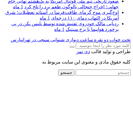
صعود تاریخی تیم ملی فوتبال آمریکا به یک‌هشتم نهایی جام
جهانی؛ اخراج جنجالی بالوگون طعم برد را تلخ کرد
1 ماه
اوج‌گیری موج گرمای طاقت‌فرسا در آستانه تعطیلات؛ شرق
آمریکا در التهاب دمای ۱۱۰ درجه‌ای
1 ماه
ردیابی مالک خودروی تفتیش‌شده توسط پلیس پکن در پی
برخورد هواپیما با برج سیتیک
1 ماه
تخت خواب دو نفره
ساعت دیواری
شنوایی سنجی در تهرانپارس
طراحی و تولید قالب
دی تمز
کلیه حقوق مادی و معنوی این سایت مربوط به
جستجو