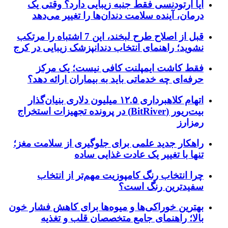
آیا ارتودنسی فقط جنبه زیبایی دارد؟ وقتی یک
درمان، آینده سلامت دندان‌ها را تغییر می‌دهد
قبل از اصلاح طرح لبخند، این 7 اشتباه را مرتکب
نشوید؛ راهنمای انتخاب دندانپزشک زیبایی در کرج
فقط کاشت ایمپلنت کافی نیست؛ یک مرکز
حرفه‌ای چه خدماتی باید به بیماران ارائه دهد؟
اتهام کلاهبرداری ۱۲.۵ میلیون دلاری بنیان‌گذار
بیت‌ریور (BitRiver) در پرونده تجهیزات استخراج
رمزارز
راهکار جدید علمی برای جلوگیری از سلامت مغز؛
تنها با تغییر یک عادت غذایی ساده
چرا انتخاب رنگ کامپوزیت مهم‌تر از انتخاب
سفیدترین رنگ است؟
بهترین خوراکی‌ها و میوه‌ها برای کاهش فشار خون
بالا؛ راهنمای جامع متخصصان قلب و تغذیه