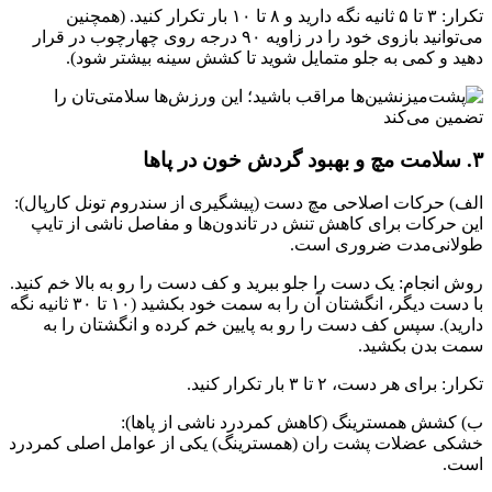
تکرار: ۳ تا ۵ ثانیه نگه دارید و ۸ تا ۱۰ بار تکرار کنید. (همچنین
می‌توانید بازوی خود را در زاویه ۹۰ درجه روی چهارچوب در قرار
دهید و کمی به جلو متمایل شوید تا کشش سینه بیشتر شود).
۳. سلامت مچ و بهبود گردش خون در پاها
الف) حرکات اصلاحی مچ دست (پیشگیری از سندروم تونل کارپال):
این حرکات برای کاهش تنش در تاندون‌ها و مفاصل ناشی از تایپ
طولانی‌مدت ضروری است.
روش انجام: یک دست را جلو ببرید و کف دست را رو به بالا خم کنید.
با دست دیگر، انگشتان آن را به سمت خود بکشید (۱۰ تا ۳۰ ثانیه نگه
دارید). سپس کف دست را رو به پایین خم کرده و انگشتان را به
سمت بدن بکشید.
تکرار: برای هر دست، ۲ تا ۳ بار تکرار کنید.
ب) کشش همسترینگ (کاهش کمردرد ناشی از پاها):
خشکی عضلات پشت ران (همسترینگ) یکی از عوامل اصلی کمردرد
است.