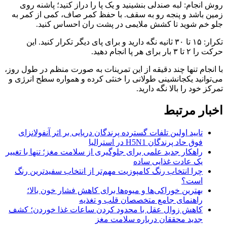
روش انجام: لبه صندلی بنشینید و یک پا را دراز کنید؛ پاشنه روی
زمین باشد و پنجه رو به سقف. با حفظ کمر صاف، کمی از کمر به
جلو خم شوید تا کشش ملایمی در پشت ران احساس کنید.
تکرار: ۱۵ تا ۳۰ ثانیه نگه دارید و برای پای دیگر تکرار کنید. این
حرکت را ۲ تا ۳ بار برای هر پا انجام دهید.
با انجام تنها چند دقیقه از این تمرینات به صورت منظم در طول روز،
می‌توانید یکجانشینی طولانی را خنثی کرده و همواره سطح انرژی و
تمرکز خود را بالا نگه دارید.
اخبار مرتبط
تایید اولین تلفات گسترده پرندگان دریایی بر اثر آنفولانزای
فوق حاد پرندگان H5N1 در استرالیا
راهکار جدید علمی برای جلوگیری از سلامت مغز؛ تنها با تغییر
یک عادت غذایی ساده
چرا انتخاب رنگ کامپوزیت مهم‌تر از انتخاب سفیدترین رنگ
است؟
بهترین خوراکی‌ها و میوه‌ها برای کاهش فشار خون بالا؛
راهنمای جامع متخصصان قلب و تغذیه
کاهش زوال عقل با محدود کردن ساعات غذا خوردن؛ کشف
جدید محققان درباره سلامت مغز