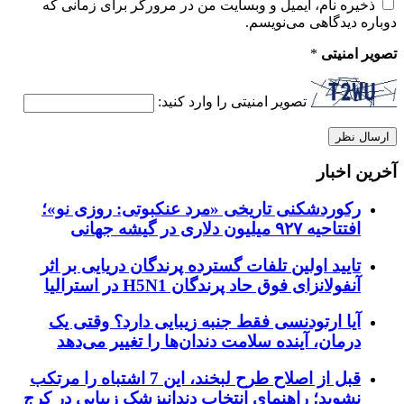
ذخیره نام، ایمیل و وبسایت من در مرورگر برای زمانی که
دوباره دیدگاهی می‌نویسم.
تصویر امنیتی
*
تصویر امنیتی را وارد کنید:
آخرین اخبار
رکوردشکنی تاریخی «مرد عنکبوتی: روزی نو»؛
افتتاحیه ۹۲۷ میلیون دلاری در گیشه جهانی
تایید اولین تلفات گسترده پرندگان دریایی بر اثر
آنفولانزای فوق حاد پرندگان H5N1 در استرالیا
آیا ارتودنسی فقط جنبه زیبایی دارد؟ وقتی یک
درمان، آینده سلامت دندان‌ها را تغییر می‌دهد
قبل از اصلاح طرح لبخند، این 7 اشتباه را مرتکب
نشوید؛ راهنمای انتخاب دندانپزشک زیبایی در کرج