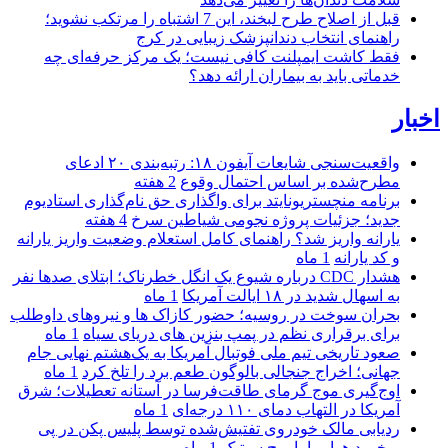
قبل از اصلاح طرح لبخند، این 7 اشتباه را مرتکب نشوید؛
راهنمای انتخاب دندانپزشک زیبایی در کرج
فقط کاشت ایمپلنت کافی نیست؛ یک مرکز حرفه‌ای چه
خدماتی باید به بیماران ارائه دهد؟
اخبار
واقعیت‌سنجی شایعات آیفون ۱۸: رتبه‌بندی ۲۰ ادعای
مطرح‌شده بر اساس احتمال وقوع
2 هفته
برنامه منچستریونایتد برای واگذاری حق نام‌گذاری استادیوم
جدید؛ جزئیات پروژه نجومی شیاطین سرخ
4 هفته
یارانه واریز شد؟ راهنمای کامل استعلام وضعیت واریز یارانه
و کد یارانه
1 ماه
هشدار CDC درباره شیوع یک انگل خطرناک؛ ابتلای صدها نفر
به اسهال شدید در ۱۸ ایالت آمریکا
1 ماه
بحران سوخت در روسیه؛ حضور کازاک‌ ها و نیروهای داوطلب
برای برقراری نظم در پمپ بنزین‌ های دریای سیاه
1 ماه
صعود تاریخی تیم ملی فوتبال آمریکا به یک‌هشتم نهایی جام
جهانی؛ اخراج جنجالی بالوگون طعم برد را تلخ کرد
1 ماه
اوج‌گیری موج گرمای طاقت‌فرسا در آستانه تعطیلات؛ شرق
آمریکا در التهاب دمای ۱۱۰ درجه‌ای
1 ماه
ردیابی مالک خودروی تفتیش‌شده توسط پلیس پکن در پی
برخورد هواپیما با برج سیتیک
1 ماه