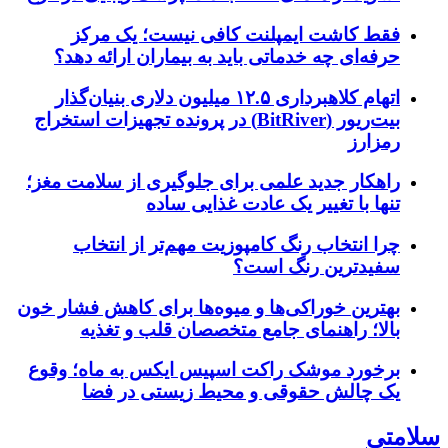
فقط کاشت ایمپلنت کافی نیست؛ یک مرکز
حرفه‌ای چه خدماتی باید به بیماران ارائه دهد؟
اتهام کلاهبرداری ۱۲.۵ میلیون دلاری بنیان‌گذار
بیت‌ریور (BitRiver) در پرونده تجهیزات استخراج
رمزارز
راهکار جدید علمی برای جلوگیری از سلامت مغز؛
تنها با تغییر یک عادت غذایی ساده
چرا انتخاب رنگ کامپوزیت مهم‌تر از انتخاب
سفیدترین رنگ است؟
بهترین خوراکی‌ها و میوه‌ها برای کاهش فشار خون
بالا؛ راهنمای جامع متخصصان قلب و تغذیه
برخورد موشک راکت اسپیس ایکس به ماه؛ وقوع
یک چالش حقوقی و محیط زیستی در فضا
سلامتی