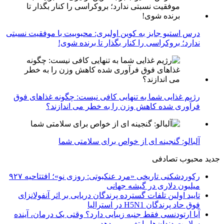
درس استیو جابز به کوین اولیری: محبوبیت با موفقیت نسبتی
ندارد؛ بروکراسی را کنار بگذار تا برنده شوی!
رژیم غذایی شما به تنهایی کافی نیست: چگونه غذاهای فوق
فرآوری شده کاهش وزن را به خطر می اندازند؟
آلبالو: گنجینه ای از خواص برای سلامتی شما
جدید
محبوب
تصادفی
رکوردشکنی تاریخی «مرد عنکبوتی: روزی نو»؛ افتتاحیه ۹۲۷
میلیون دلاری در گیشه جهانی
تایید اولین تلفات گسترده پرندگان دریایی بر اثر آنفولانزای
فوق حاد پرندگان H5N1 در استرالیا
آیا ارتودنسی فقط جنبه زیبایی دارد؟ وقتی یک درمان، آینده
سلامت دندان‌ها را تغییر می‌دهد