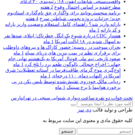
واقعیت‌سنجی شایعات آیفون ۱۸: رتبه‌بندی ۲۰ ادعای
مطرح‌شده بر اساس احتمال وقوع
2 هفته
برنامه منچستریونایتد برای واگذاری حق نام‌گذاری استادیوم
جدید؛ جزئیات پروژه نجومی شیاطین سرخ
4 هفته
یارانه واریز شد؟ راهنمای کامل استعلام وضعیت واریز یارانه
و کد یارانه
1 ماه
هشدار CDC درباره شیوع یک انگل خطرناک؛ ابتلای صدها نفر
به اسهال شدید در ۱۸ ایالت آمریکا
1 ماه
بحران سوخت در روسیه؛ حضور کازاک‌ ها و نیروهای داوطلب
برای برقراری نظم در پمپ بنزین‌ های دریای سیاه
1 ماه
صعود تاریخی تیم ملی فوتبال آمریکا به یک‌هشتم نهایی جام
جهانی؛ اخراج جنجالی بالوگون طعم برد را تلخ کرد
1 ماه
اوج‌گیری موج گرمای طاقت‌فرسا در آستانه تعطیلات؛ شرق
آمریکا در التهاب دمای ۱۱۰ درجه‌ای
1 ماه
ردیابی مالک خودروی تفتیش‌شده توسط پلیس پکن در پی
برخورد هواپیما با برج سیتیک
1 ماه
تخت خواب دو نفره
ساعت دیواری
شنوایی سنجی در تهرانپارس
طراحی و تولید قالب
دی تمز
کلیه حقوق مادی و معنوی این سایت مربوط به
جستجو