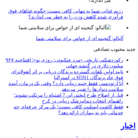
رژیم غذایی شما به تنهایی کافی نیست: چگونه غذاهای فوق
فرآوری شده کاهش وزن را به خطر می اندازند؟
آلبالو: گنجینه ای از خواص برای سلامتی شما
جدید
محبوب
تصادفی
رکوردشکنی تاریخی «مرد عنکبوتی: روزی نو»؛ افتتاحیه ۹۲۷
میلیون دلاری در گیشه جهانی
تایید اولین تلفات گسترده پرندگان دریایی بر اثر آنفولانزای
فوق حاد پرندگان H5N1 در استرالیا
آیا ارتودنسی فقط جنبه زیبایی دارد؟ وقتی یک درمان، آینده
سلامت دندان‌ها را تغییر می‌دهد
قبل از اصلاح طرح لبخند، این 7 اشتباه را مرتکب نشوید؛
راهنمای انتخاب دندانپزشک زیبایی در کرج
فقط کاشت ایمپلنت کافی نیست؛ یک مرکز حرفه‌ای چه
خدماتی باید به بیماران ارائه دهد؟
اخبار