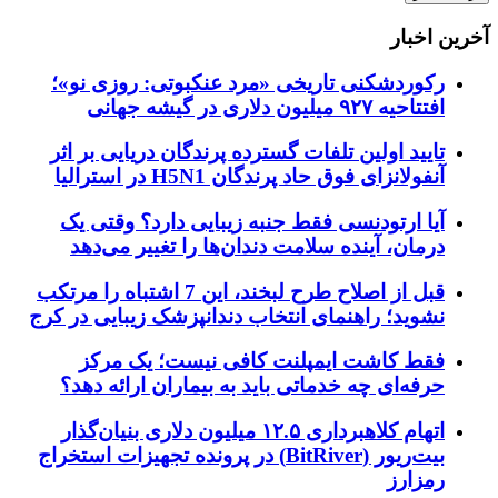
آخرین اخبار
رکوردشکنی تاریخی «مرد عنکبوتی: روزی نو»؛
افتتاحیه ۹۲۷ میلیون دلاری در گیشه جهانی
تایید اولین تلفات گسترده پرندگان دریایی بر اثر
آنفولانزای فوق حاد پرندگان H5N1 در استرالیا
آیا ارتودنسی فقط جنبه زیبایی دارد؟ وقتی یک
درمان، آینده سلامت دندان‌ها را تغییر می‌دهد
قبل از اصلاح طرح لبخند، این 7 اشتباه را مرتکب
نشوید؛ راهنمای انتخاب دندانپزشک زیبایی در کرج
فقط کاشت ایمپلنت کافی نیست؛ یک مرکز
حرفه‌ای چه خدماتی باید به بیماران ارائه دهد؟
اتهام کلاهبرداری ۱۲.۵ میلیون دلاری بنیان‌گذار
بیت‌ریور (BitRiver) در پرونده تجهیزات استخراج
رمزارز