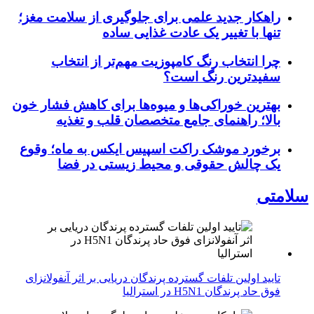
راهکار جدید علمی برای جلوگیری از سلامت مغز؛
تنها با تغییر یک عادت غذایی ساده
چرا انتخاب رنگ کامپوزیت مهم‌تر از انتخاب
سفیدترین رنگ است؟
بهترین خوراکی‌ها و میوه‌ها برای کاهش فشار خون
بالا؛ راهنمای جامع متخصصان قلب و تغذیه
برخورد موشک راکت اسپیس ایکس به ماه؛ وقوع
یک چالش حقوقی و محیط زیستی در فضا
سلامتی
تایید اولین تلفات گسترده پرندگان دریایی بر اثر آنفولانزای
فوق حاد پرندگان H5N1 در استرالیا