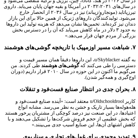
در سال ۲۰۲۶ در هند، کانادا، چین، برزیل و ترکیه منقضی می‌شود و
در سال‌های ۲۰۳۱-۲۰۳۲ در آمریکا و بقیه جهان پایان می‌یابد. داروی
تیرزپاتاید (مونجارو/زپباند) نیز در سال ۲۰۳۶ از انحصار خارج
می‌شود. تولیدکنندگان داروهای ژنریک از همین حالا برای این بازار
دندان تیز کرده‌اند. تخمین‌ها نشان می‌دهد که هزینه تولید این داروها
به حدود ۳ دلار در ماه کاهش می‌یابد که آن را در دسترس بخش
بزرگی از مردم جهان قرار می‌دهد.»
۷. شباهت مسیر اوزمپیک با تاریخچه گوشی‌های هوشمند
به گفته u/Skyblacker، این داروها دقیقاً همان مسیر قیمت و
دسترسی را طی می‌کنند که
گوشی‌های هوشمند
طی کردند. من
می‌گویم ما اکنون در این حوزه در سال ۲۰۱۰ قرار داریم (دوران
اوج‌گیری و همه‌گیر شدن).
۸. بحران جدی در انتظار صنایع فست‌فود و تنقلات
کاربر u/Oldschooldrool معتقد است: «آینده صنایع فست‌فود و
هله‌هوله‌ها بسیار تاریک و خشن به نظر می‌رسد. مشابه انواع
اعتیادها، در این صنعت نیز درصد کوچکی از مشتریان پرخور هستند
که بخش عظیمی از حجم فروش شرکت‌ها را تشکیل می‌دهند و با
کاهش اشتهای آن‌ها، این صنایع آسیب جدی می‌بینند.»
۹. تهدید وجودی برای غول‌های تجاری و سناریوی