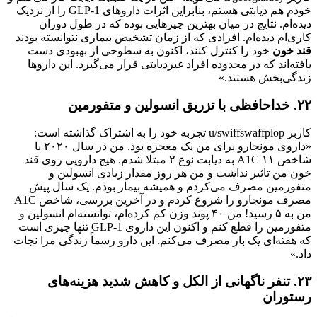
خودم هم دیابتی هستم، بنابراین اثرات داروهای GLP-1 را از نزدیک
دیده‌ام. نتایج در میان بهترین چیزهایی بوده که در طول دوران
کاری‌ام دیده‌ام. افرادی که از زمان تشخیص بیماری نتوانسته بودند
قند خون
خود را کنترل کنند، اکنون به سطوحی از بهبودی دست
یافته‌اند که در محدوده افراد غیردیابتی قرار می‌گیرد. این داروها
زندگی‌بخش هستند.»
۲۲. خداحافظی با تزریق انسولین و متفورمین
کاربر u/swiffswaffplop تجربه خود را به اشتراک گذاشته است:
«داروی مونجارو برای من یک معجزه بود. من در سال ۲۰۲۰ با
شاخص A1C ۱۱ به دیابت نوع ۲ مبتلا شدم. هیچ دارویی روی قند
خون من تاثیر نداشت و من هر روز مقدار زیادی انسولین و
متفورمین مصرف می‌کردم و همیشه بیمار بودم. یک سال پیش
مصرف مونجارو را شروع کردم و در آخرین بررسی، شاخص A1C
من به ۵ رسید! من ۴۰ پوند وزن کم کرده‌ام، توانسته‌ام انسولین و
متفورمین را قطع کنم و اکنون این داروی GLP-1 تنها چیزی است
که هفته‌ای یک بار مصرف می‌کنم. این دارو رسماً زندگی مرا نجات
داد.»
۲۳. تنفر ناگهانی از الکل و کاهش شدید هزینه‌های
رستوران