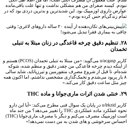
نبودم. کیسه صفرای من هم مشکلی نداشت و تنها علت باقی‌مانده
عوارض داروی اوزمپیک بود. این شدیدترین و بدترین دردی بود که در
تمام زندگی‌ام حس کرده بودم.»
۲۸. تنظیم دقیق چرخه قاعدگی در زنان مبتلا به تنبلی
تخمدان
کاربر u/acgasp می‌گوید: «من مبتلا به تنبلی تخمدان (PCOS) هستم و
از اینکه دیدم چرخه قاعدگی من چقدر دقیق و منظم شده، شوکه
شده‌ام. تا قبل از شروع مصرف متفورمین و تیرزپاتاید، شاید سالی
۸ بار پریود می‌شدم و تخمک‌گذاری مشخصی نداشتم، اما اکنون همه
چیز مثل ساعت دقیق کار می‌کند.»
۲۹. خنثی شدن اثرات ماری‌جوانا و ماده THC
کاربر u/lrkzid در پایان یک سوال فنی مطرح می‌کند: «آیا این دارو
نحوه عملکرد ماده عملکردی THC را تغییر می‌دهد؟ من جند ماه
است اوزمپیک مصرف می‌کنم و دیگر با مصرف ماری‌جوانا (THC)
احساس سرخوشی و های شدن به من دست نمی‌دهد!»