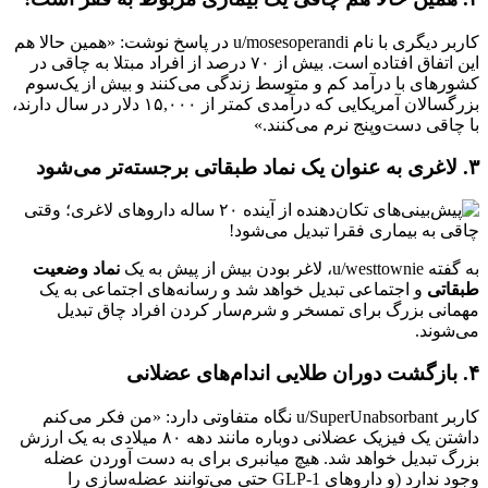
کاربر دیگری با نام u/mosesoperandi در پاسخ نوشت: «همین حالا هم
این اتفاق افتاده است. بیش از ۷۰ درصد از افراد مبتلا به چاقی در
کشورهای با درآمد کم و متوسط زندگی می‌کنند و بیش از یک‌سوم
بزرگسالان آمریکایی که درآمدی کمتر از ۱۵,۰۰۰ دلار در سال دارند،
با چاقی دست‌و‌پنج نرم می‌کنند.»
۳. لاغری به عنوان یک نماد طبقاتی برجسته‌تر می‌شود
به گفته u/westtownie، لاغر بودن بیش از پیش به یک
نماد وضعیت
طبقاتی
و اجتماعی تبدیل خواهد شد و رسانه‌های اجتماعی به یک
مهمانی بزرگ برای تمسخر و شرم‌سار کردن افراد چاق تبدیل
می‌شوند.
۴. بازگشت دوران طلایی اندام‌های عضلانی
کاربر u/SuperUnabsorbant نگاه متفاوتی دارد: «من فکر می‌کنم
داشتن یک فیزیک عضلانی دوباره مانند دهه ۸۰ میلادی به یک ارزش
بزرگ تبدیل خواهد شد. هیچ میانبری برای به دست آوردن عضله
وجود ندارد (و داروهای GLP-1 حتی می‌توانند عضله‌سازی را