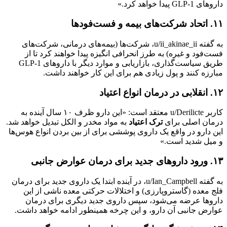
داروهای GLP-1 پیدا خواهد کرد.»
۱۱. اتحاد شرکت‌های بیمه و فست‌فودها
به گفته u/ii_akinae_ii، شرکت‌ها (بیمه‌های درمانی، شرکت‌های
فست‌فود و غیره) به طرز انحرافی انگیزه پیدا خواهند کرد تا از
طریق سیاست‌گذاری، بازاریابی و موارد دیگر با داروهای GLP-1
مبارزه کنند و پول زیادی هم برای این کار خواهند داشت.
۱۲. انقلابی در درمان انواع اعتیاد
کاربر u/Derilicte معتقد است: «این دارو ظرف ۱۰ سال آینده به
درمان اصلی برای
ترک اعتیاد
به مواد مخدر و الکل تبدیل خواهد شد.
این دارو در واقع یک داروی پوششی برای از بین بردن انواع هوس‌ها
و میل شدید است.»
۱۳. ورود داروهای جدید برای درمان عوارض جانبی
به گفته u/Ian_Campbell، در آینده ابتدا یک داروی جدید برای درمان
فلج معده (گاستروپارزی) و اختلالات حرکتی معده ناشی از این
داروها عرضه می‌شود، سپس داروی جدید دیگری برای درمان
عوارض جانبی آن دارو، و این چرخه همینطور ادامه خواهد داشت.