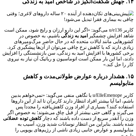
۱۴. جهش شگفت‌انگیز در شاخص امید به زندگی
کاربر u/e136 می‌گوید: «اگر این دارو ارزان و رایج شود، ممکن است
شاهد افزایش چشمگیر
امید به زندگی
باشیم، به خصوص در
کشورهایی مانند ایالات متحده که در حال حاضر مرگ‌ومیرهای
زیادی دارند که با کاهش نرخ چاقی می‌توان از آن‌ها پیشگیری کرد.
برخی کشورها با افزایش امید به زندگی، سن بازنشستگی را افزایش
دادند، اما این بار ممکن است اتوماسیون و رباتیک آن نیاز به نیروی
کار را حل کند.»
۱۵. هشدار درباره عوارض طولانی‌مدت و کاهش
متابولیسم
کاربر u/ElleEmenope با نگاهی منفی می‌گوید: «نمی‌خواهم بدبین
باشم، اما آیا بیشتر افراد انتظار دارند کاربران تا ابد از این داروها
استفاده کنند؟ بسیاری از افراد وزن کاهش‌یافته را مجدداً پس
می‌گیرند و گاهی حتی بیشتر از قبل چاق می‌شوند؛ به خصوص اگر
وزن را آنقدر سریع از دست داده باشند که دچار
کاهش توده عضلانی
شده باشند. بنابراین من انتظار نوسانات شدید وزن، آسیب به
متابولیسم و عوارض جانبی زیادی ناشی از رژیم‌های یویویی را
دارم.»