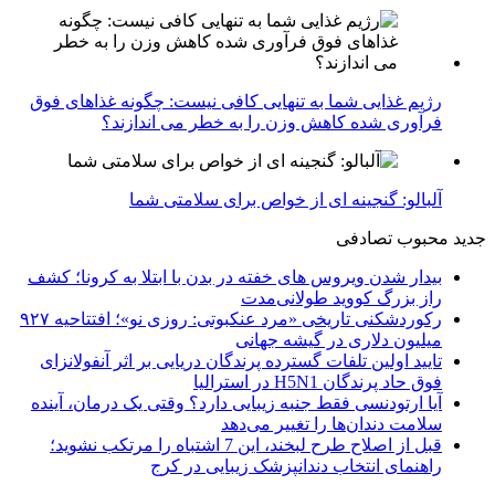
رژیم غذایی شما به تنهایی کافی نیست: چگونه غذاهای فوق
فرآوری شده کاهش وزن را به خطر می اندازند؟
آلبالو: گنجینه ای از خواص برای سلامتی شما
جدید
محبوب
تصادفی
بیدار شدن ویروس‌ های خفته در بدن با ابتلا به کرونا؛ کشف
راز بزرگ کووید طولانی‌مدت
رکوردشکنی تاریخی «مرد عنکبوتی: روزی نو»؛ افتتاحیه ۹۲۷
میلیون دلاری در گیشه جهانی
تایید اولین تلفات گسترده پرندگان دریایی بر اثر آنفولانزای
فوق حاد پرندگان H5N1 در استرالیا
آیا ارتودنسی فقط جنبه زیبایی دارد؟ وقتی یک درمان، آینده
سلامت دندان‌ها را تغییر می‌دهد
قبل از اصلاح طرح لبخند، این 7 اشتباه را مرتکب نشوید؛
راهنمای انتخاب دندانپزشک زیبایی در کرج