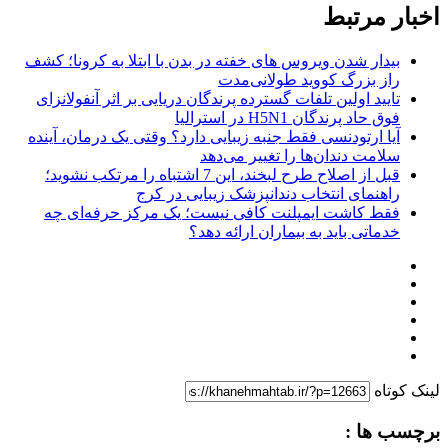
اخبار مرتبط
بیدار شدن ویروس‌ های خفته در بدن با ابتلا به کرونا؛ کشف
راز بزرگ کووید طولانی‌مدت
تایید اولین تلفات گسترده پرندگان دریایی بر اثر آنفولانزای
فوق حاد پرندگان H5N1 در استرالیا
آیا ارتودنسی فقط جنبه زیبایی دارد؟ وقتی یک درمان، آینده
سلامت دندان‌ها را تغییر می‌دهد
قبل از اصلاح طرح لبخند، این 7 اشتباه را مرتکب نشوید؛
راهنمای انتخاب دندانپزشک زیبایی در کرج
فقط کاشت ایمپلنت کافی نیست؛ یک مرکز حرفه‌ای چه
خدماتی باید به بیماران ارائه دهد؟
لینک کوتاه
برچسب ها :