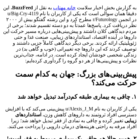
به گزارش بخش اخبار سلامت
خانه مهتاب
به نقل از
BuzzFeed
، این
دقیقاً همان سوالی است که یکی از کاربران با نام u/Big-Cry-4119
در انجمن r/Futurology مطرح کرد و این رشته گفتگو بیش از ۲۰۰۰
نظر دریافت کرد. پاسخ‌ها عمدتاً به دو دسته تقسیم شدند؛ برخی از
مردم دیدگاهی کلان داشتند و پیش‌بینی‌هایی درباره مسیر حرکت این
داروها در آینده اقتصاد، استانداردهای زیبایی، صنعت غذا و حتی
ژئوپلیتیک ارائه کردند. برخی دیگر دیدگاهی کاملاً جزیی داشتند و
توصیف کردند که این داروها چه تغییراتی (خوب و گاهی بد) در
زندگی شخصی خودشان ایجاد کرده است. در ادامه، جذاب‌ترین
نظرات و پیش‌بینی‌ها از هر دو گروه را گردآوری کرده‌ایم:
پیش‌بینی‌های بزرگ: جهان به کدام سمت
حرکت می‌کند؟
۱. چاقی به بیماری طبقه کم‌درآمد تبدیل خواهد شد
یکی از کاربران به نام u/Alexis_J_M پیش‌بینی می‌کند که با افزایش
دسترسی افراد ثروتمند به داروهای کاهش وزن،
استانداردهای
زیبایی
تغییر کرده و چاقی به نمادی از فقر تبدیل خواهد شد؛ زیرا
افراد مرفه به راحتی هزینه‌های درمان دارویی را پرداخت می‌کنند.
۲. همین حالا هم چاقی یک بیماری مربوط به فقر است!