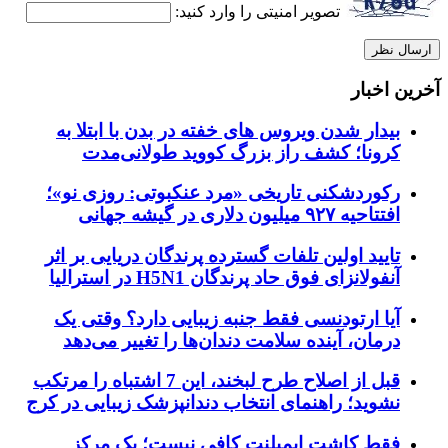
تصویر امنیتی را وارد کنید:
آخرین اخبار
بیدار شدن ویروس‌ های خفته در بدن با ابتلا به
کرونا؛ کشف راز بزرگ کووید طولانی‌مدت
رکوردشکنی تاریخی «مرد عنکبوتی: روزی نو»؛
افتتاحیه ۹۲۷ میلیون دلاری در گیشه جهانی
تایید اولین تلفات گسترده پرندگان دریایی بر اثر
آنفولانزای فوق حاد پرندگان H5N1 در استرالیا
آیا ارتودنسی فقط جنبه زیبایی دارد؟ وقتی یک
درمان، آینده سلامت دندان‌ها را تغییر می‌دهد
قبل از اصلاح طرح لبخند، این 7 اشتباه را مرتکب
نشوید؛ راهنمای انتخاب دندانپزشک زیبایی در کرج
فقط کاشت ایمپلنت کافی نیست؛ یک مرکز