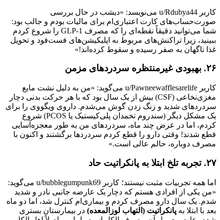
کاربر u/Rdubya44 می‌نویسد: «دیشب در حال بررسی
صورت‌حساب‌های کارت اعتباری‌ام برای مالیات بودم و جالب بود:
شما می‌توانید دقیقاً نقطه‌ای را که مصرف GLP-1 را شروع کردم
ببینید، زیرا تراکنش‌های مربوط به اپلیکیشن‌های فست‌فود و تحویل
غذا ناگهان به صفر رسیده و سقوط کرده‌اند!»
۲۶. بهبودی غیرمنتظره سردردهای مزمن
کاربر u/Pawneewafflesarelife می‌گوید: «من به دلیل نشت مایع
مغزی‌نخاعی (CSF) بیش از یک سال بود که با هر حرکت بدنی دچار
سردردهای شدید و زنگ زدن گوش می‌شدم. داروی ویگووی را برای
یک مشکل دیگر (سندروم تخمدان پلی‌کیستیک یا PCOS) شروع
کردم، اما در عرض چند ماه، سردردهای من به طور معجزه‌آسایی
قطع شدند! وقتی دارو را قطع کردم سردردها برگشتند و اکنون با
مصرف دوباره، حالم عالی است.»
۲۷. تجربه تلخ ابتلا به پانکراتیت حاد
اما همه تجربیات مثبت نیستند؛ کاربر u/bubblegumpunk69 می‌گوید:
«من یکی از افرادی هستم که دچار یک عارضه جانبی نادر و شدید
شدم. یک سال دارو مصرف کردم و بیماری‌ام کنترل شد، اما دو ماه
بعد با ابتلا به
پانکراتیت (التهاب لوزالمعده)
در بیمارستان بستری
شدم. علت معمول آن مصرف الکل است، اما من اصلاً اهل الکل