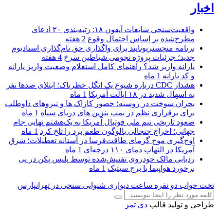
اخبار
واقعیت‌سنجی شایعات آیفون ۱۸: رتبه‌بندی ۲۰ ادعای
مطرح‌شده بر اساس احتمال وقوع
2 هفته
برنامه منچستریونایتد برای واگذاری حق نام‌گذاری استادیوم
جدید؛ جزئیات پروژه نجومی شیاطین سرخ
4 هفته
یارانه واریز شد؟ راهنمای کامل استعلام وضعیت واریز یارانه
و کد یارانه
1 ماه
هشدار CDC درباره شیوع یک انگل خطرناک؛ ابتلای صدها نفر
به اسهال شدید در ۱۸ ایالت آمریکا
1 ماه
بحران سوخت در روسیه؛ حضور کازاک‌ ها و نیروهای داوطلب
برای برقراری نظم در پمپ بنزین‌ های دریای سیاه
1 ماه
صعود تاریخی تیم ملی فوتبال آمریکا به یک‌هشتم نهایی جام
جهانی؛ اخراج جنجالی بالوگون طعم برد را تلخ کرد
1 ماه
اوج‌گیری موج گرمای طاقت‌فرسا در آستانه تعطیلات؛ شرق
آمریکا در التهاب دمای ۱۱۰ درجه‌ای
1 ماه
ردیابی مالک خودروی تفتیش‌شده توسط پلیس پکن در پی
برخورد هواپیما با برج سیتیک
1 ماه
تخت خواب دو نفره
ساعت دیواری
شنوایی سنجی در تهرانپارس
طراحی و تولید قالب
دی تمز