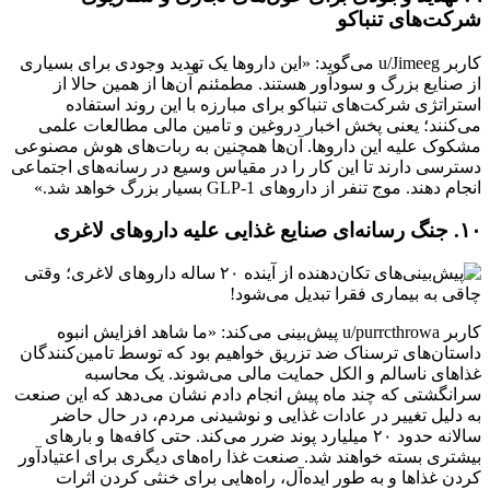
شرکت‌های تنباکو
کاربر u/Jimeeg می‌گوید: «این داروها یک تهدید وجودی برای بسیاری
از صنایع بزرگ و سودآور هستند. مطمئنم آن‌ها از همین حالا از
استراتژی شرکت‌های تنباکو برای مبارزه با این روند استفاده
می‌کنند؛ یعنی پخش اخبار دروغین و تامین مالی مطالعات علمی
مشکوک علیه این داروها. آن‌ها همچنین به ربات‌های هوش مصنوعی
دسترسی دارند تا این کار را در مقیاس وسیع در رسانه‌های اجتماعی
انجام دهند. موج تنفر از داروهای GLP-1 بسیار بزرگ خواهد شد.»
۱۰. جنگ رسانه‌ای صنایع غذایی علیه داروهای لاغری
کاربر u/purrcthrowa پیش‌بینی می‌کند: «ما شاهد افزایش انبوه
داستان‌های ترسناک ضد تزریق خواهیم بود که توسط تامین‌کنندگان
غذاهای ناسالم و الکل حمایت مالی می‌شوند. یک محاسبه
سرانگشتی که چند ماه پیش انجام دادم نشان می‌دهد که این صنعت
به دلیل تغییر در عادات غذایی و نوشیدنی مردم، در حال حاضر
سالانه حدود ۲۰ میلیارد پوند ضرر می‌کند. حتی کافه‌ها و بارهای
بیشتری بسته خواهند شد. صنعت غذا راه‌های دیگری برای اعتیادآور
کردن غذاها و به طور ایده‌آل، راه‌هایی برای خنثی کردن اثرات