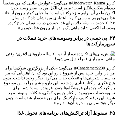
کاربر u/Underwater_Karma می‌گوید: «عوارض جانبی که من شخصاً
دیده‌ام شگفت‌انگیز است؛ مصرف الکل من به صفر رسید چون
اکنون طعم آن برایم منزجرکننده است! ما خیلی کمتر بیرون از خانه
غذا می‌خوریم. بررسی کارت اعتباری من نشان داد که در سال
۲۰۲۴ حدود ۱۵,۰۰۰ دلار برای غذا خوردن در رستوران خرج کرده
بودم، اما اکنون شاید ماهی یک یا دو بار بیرون غذا بخوریم.»
۲۴. بی‌حسی در برابر وسوسه‌های خرید تنقلات در
سوپرمارکت‌ها
کاربر u/Canadamatt2230 می‌گوید: «یکی از بزرگ‌ترین شوک‌ها برای
من در اولین خرید پس از شروع دارو این بود که آن آهنربایی که مرا
به سمت شیرینی‌ها و تنقلات جذب می‌کرد، دیگر وجود نداشت. بدون
هیچ فکری از کنار قنادی رد شدم! این دارو چشم مرا به این موضوع
باز کرد که چیدمان فروشگاه‌ها چقدر فریبنده است؛ شما برای
تسویه‌حساب مجبورید از کنار چیپس، کوکی، شکلات و نوشابه رد
شوید. این ترفند کثیف مارکتینگ برای من خنده‌دار شده است چون
دیگر هیچ تمایلی به خرید آن‌ها ندارم.»
۲۵. سقوط آزاد تراکنش‌های برنامه‌های تحویل غذا