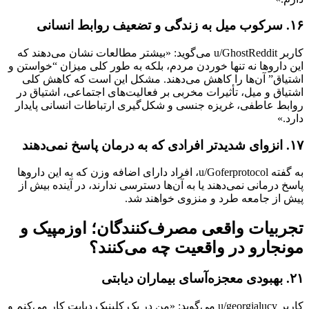
۱۶. سرکوب میل به زندگی و تضعیف روابط انسانی
کاربر u/GhostReddit می‌گوید: «بیشتر مطالعات نشان می‌دهند که
این داروها نه تنها خوردن مردم، بلکه به طور کلی میزان “خواستن و
اشتیاق” آن‌ها را کاهش می‌دهند. مشکل این است که کاهش کلی
اشتیاق و میل، تأثیرات مخربی بر فعالیت‌های اجتماعی، اشتیاق در
روابط عاطفی، غریزه جنسی و شکل‌گیری ارتباطات انسانی پایدار
دارد.»
۱۷. انزوای شدیدتر افرادی که به درمان پاسخ نمی‌دهند
به گفته u/Goferprotocol، افراد دارای اضافه وزن که به این داروها
پاسخ درمانی نمی‌دهند یا به آن‌ها دسترسی ندارند، در آینده بیش از
پیش از جامعه طرد و منزوی خواهند شد.
تجربیات واقعی مصرف‌کنندگان؛ اوزمپیک و
مونجارو در واقعیت چه می‌کنند؟
۲۱. بهبودی معجزه‌آسای بیماران دیابتی
کاربر u/georgialucy می‌گوید: «من در یک کلینیک دیابت کار می‌کنم و