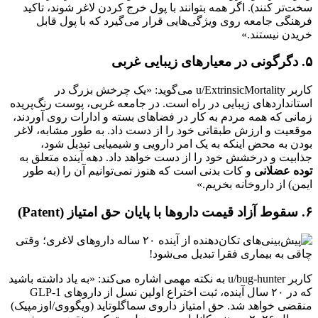
سخت‌تر کنند). اگر همه بتوانند با پول خرج کردن لاغر شوند، تاکید
فرهنگی جامعه روی ویژگی‌هایی قرار می‌گیرد که با پول قابل
خریدن نیستند.»
۵. دگرگونی در معیارهای زیبایی غربی
کاربر u/ExtrinsicMortality می‌گوید: «یک چرخش بزرگ در
استانداردهای زیبایی در راه است. در جامعه غربی، پوست رنگ‌پریده
زمانی که همه مردم به کار در فضاهای بسته و ادارات روی آوردند،
موقعیت و ارزش طبقاتی خود را از دست داد. به طور مشابه، لاغر
بودن به محض اینکه به یک امر دارویی و شیمیایی تبدیل شود،
جذابیت و درخشش خود را از دست خواهد داد. دهه آینده متعلق به
توده عضلانی
و کات بدنی است که هنوز نمی‌توانیم آن را (به طور
ایمن) از داروخانه بخریم.»
۶. سقوط آزاد قیمت داروها با پایان حق امتیاز (Patent)
کاربر u/bug-hunter به نکته مهمی اشاره می‌کند: «به یاد داشته باشید
که در ۲۰ سال آینده، ثبت اختراع اولین نسل از داروهای GLP-1
منقضی خواهد شد. حق امتیاز داروی سماگلوتاید (ویگووی/اوزمپیک)