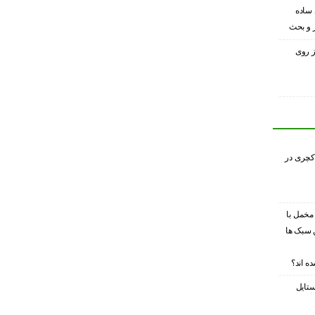
 ساده
ر و بحث
ز روی
کچری در
 مخمل با
 سبک ها
ه اند؟
ستایل