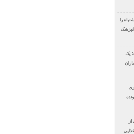
اصلاح طرح لبخند، این 7 اشتباه را
انپزشک
 یک
اران
ن دلاری
BitRi) در پرونده
از
غذایی