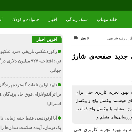
خانه مهتاب
سبک زندگی
اخبار
خانواده و کودک
آش
ار : رقیه شریفی
0 نظر
آخرین اخبار
رکوردشکنی تاریخی «مرد عنکبوت
 جدید صفحه‌ی شارژ
نو»؛ افتتاحیه ۹۲۷ میلیون دلاری
جهانی
تایید اولین تلفات گسترده پرندگان
 بهبود تجربه کاربری حتی برای
ای هوشمند پیکسل واچ و پیکسل
استرالیا
واچ 2 حالا می‌توانند از طراحی جذاب و مدرن صفحه‌ی شارژ، مشابه با پیکسل واچ 3، لذت
روزرسانی‌های منظم و
آیا ارتودنسی فقط جنبه زیبایی دا
یک درمان، آینده سلامت دندان‌ها را 
ه به بهبود تجربه کاربری حتی