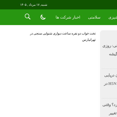
شنبه, ۱۷ مرداد , ۱۴۰۵
پزی
سلامتی
اخبار شرکت ها
تخت خواب دو نفره
ساعت دیواری
شنوایی سنجی در
تهرانپارس
ی: روزی
 در گیشه
 دریایی
بر اثر آنفولانزای فوق حاد پرندگان H5N1 در
رد؟ وقتی
تغییر