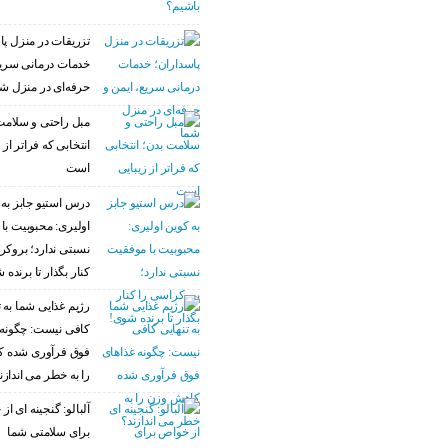
تزریقات در منزل پا
خدمات درمانی سریع
حرفه‌ای در منزل ش
مبل راحتی و سلامت
انتخابی که فراتر از 
است
درس استیو جابز به 
اولیری: محبوبیت با
نسبتی ندارد؛ بروکر
کنار بگذار تا برنده 
رژیم غذایی شما به ت
کافی نیست: چگونه 
فوق فرآوری شده 
را به خطر می اندازن
آلبالو: گنجینه ای ا
برای سلامتی شما