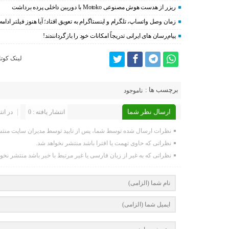
ریزر از هدست هوش مصنوعی Motoko با دوربین داخلی پرده برداشت
زمان وصل واتساپ، تلگرام و اینستاگرام به تعویق افتاد؛ آیا هنوز فیلتر ادامه 
پیام‌رسان‌ های ایرانی تدریجاً امکانات خود را بازگردانندند!
لینک کوتا
برچسب ها :
ناموجود
ارسال نظر شما
انتشار یافته : 0
در انت
نظرات ارسال شده توسط شما، پس از تایید توسط مدیران سایت منتش
نظراتی که حاوی تهمت یا افترا باشد منتشر نخواهد شد.
نظراتی که به غیر از زبان فارسی یا غیر مرتبط با خبر باشد منتشر نخو