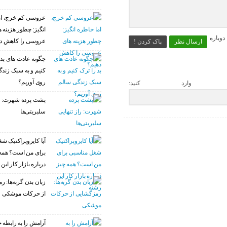
عروسی کم خرج، ام
انگیز: چطور هزینه 
وباره
عروسی را کاهش د
ارسال نظر
پاک کردن !
چگونه عادت‌ های بد 
کنیم و به سبک زند
روی آوریم؟
 وارد کنید:
پشت پرده شهرت: را
سلبریتی‌ها
آیا کایروپراکتیک ش
برای من است؟ همه
درباره بازار کار این
زبان بدن گربه‌ها: 
از حرکات موشکی
آرامش را به رابطه خ