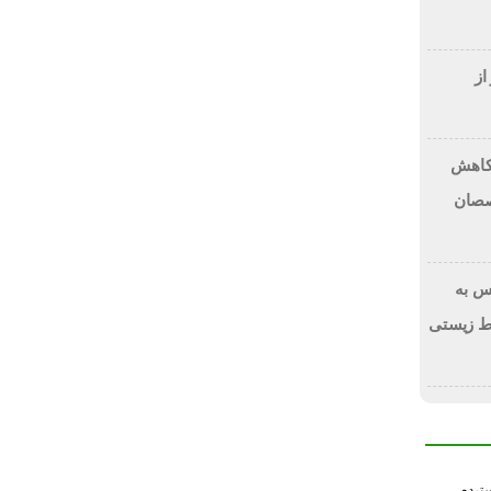
از
 کاهش
صصان
س به
ط زیستی
سترده