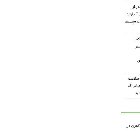
تر از
گریپ‌فروت ویتامین C دارند؛
ویت سیستم
ه با
شتر
ی
 سلامت
حیاتی که
ید
کچری در