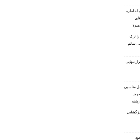
ا خاطره
های
هیم؟
را ترک
گی سالم
ز تنهایی
غل مناسبی
 چیز
 رشته
رمزگشایی
ود