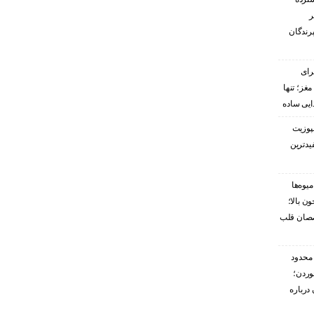
ر
پرندگان
رای
غز؛ تنها
ایی ساده
پوزیت
یدترین
یوه‌ها
ن بالا؛
صصان قلب
محدود
وردن؛
درباره