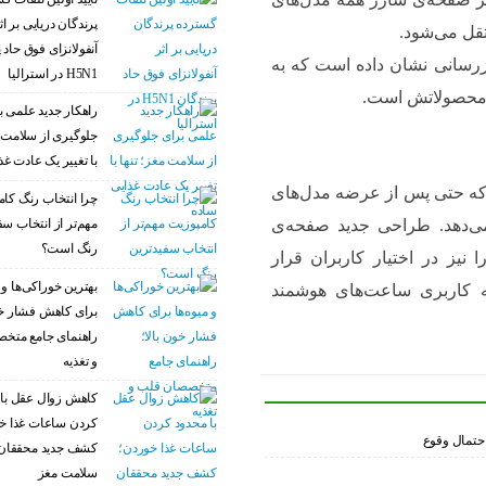
پرندگان دریایی بر اث
قل می‌شود.
آنفولانزای فوق حاد 
وزرسانی نشان داده است که به
H5N1 در استرالیا
ود محصولاتش است.
راهکار جدید علمی ب
جلوگیری از سلامت م
با تغییر یک عادت غذ
ت که حتی پس از عرضه مدل‌های
چرا انتخاب رنگ کام
مهم‌تر از انتخاب سف
می‌دهد. طراحی جدید صفحه‌ی
رنگ است؟
نیز در اختیار کاربران قرار
بهترین خوراکی‌ها و م
ربه کاربری ساعت‌های هوشمند
برای کاهش فشار خو
راهنمای جامع متخ
و تغذیه
کاهش زوال عقل با 
کردن ساعات غذا خ
کشف جدید محققان 
سلامت مغز