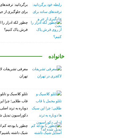
برگردانید: ترفندهای
برای جلوگیری از ج
چطور لکه ادرار را ا
فرش پاک کنیم؟
خانواده
معرفی تشریفات لا
تهران
تابلو کلاسیک و تابلو
قاب طلایی؛ چرا این
دوباره به ترند اصلی
دکوراسیون تبدیل شد
چطور با بودجه کم ا
شیک داشته باشیم؟