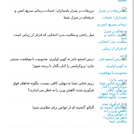
تزریقات در منزل پاسداران؛ خدمات درمانی سریع، ایمن و
حرفه‌ای در منزل شما
مبل راحتی و سلامت بدن؛ انتخابی که فراتر از زیبایی است
درس استیو جابز به کوین اولیری: محبوبیت با موفقیت نسبتی
ندارد؛ بروکراسی را کنار بگذار تا برنده شوی!
رژیم غذایی شما به تنهایی کافی نیست: چگونه غذاهای فوق
فرآوری شده کاهش وزن را به خطر می اندازند؟
آلبالو: گنجینه ای از خواص برای سلامتی شما