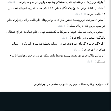
یارانه واریز شد؟ راهنمای کامل استعلام وضعیت واریز یارانه و کد یارانه
3 هفته
هشدار CDC درباره شیوع یک انگل خطرناک؛ ابتلای صدها نفر به اسهال شدید در
۱۸ ایالت آمریکا
4 هفته
بحران سوخت در روسیه؛ حضور کازاک‌ ها و نیروهای داوطلب برای برقراری نظم
در پمپ بنزین‌ های دریای سیاه
4 هفته
صعود تاریخی تیم ملی فوتبال آمریکا به یک‌هشتم نهایی جام جهانی؛ اخراج جنجالی
بالوگون طعم برد را تلخ کرد
1 ماه
اوج‌گیری موج گرمای طاقت‌فرسا در آستانه تعطیلات؛ شرق آمریکا در التهاب
دمای ۱۱۰ درجه‌ای
1 ماه
ردیابی مالک خودروی تفتیش‌شده توسط پلیس پکن در پی برخورد هواپیما با برج
سیتیک
1 ماه
تخت خواب دو نفره
ساعت دیواری
شنوایی سنجی در تهرانپارس