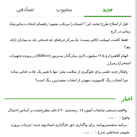
جدید
محبوب
تصادفی
قبل از اصلاح طرح لبخند، این 7 اشتباه را مرتکب نشوید؛ راهنمای انتخاب دندانپزشک
زیبایی در کرج
فقط کاشت ایمپلنت کافی نیست؛ یک مرکز حرفه‌ای چه خدماتی باید به بیماران ارائه
دهد؟
اتهام کلاهبرداری ۱۲.۵ میلیون دلاری بنیان‌گذار بیت‌ریور (BitRiver) در پرونده تجهیزات
استخراج رمزارز
راهکار جدید علمی برای جلوگیری از سلامت مغز؛ تنها با تغییر یک عادت غذایی ساده
چرا انتخاب رنگ کامپوزیت مهم‌تر از انتخاب سفیدترین رنگ است؟
اخبار
واقعیت‌سنجی شایعات آیفون ۱۸: رتبه‌بندی ۲۰ ادعای مطرح‌شده بر اساس احتمال
وقوع
1 هفته
برنامه منچستریونایتد برای واگذاری حق نام‌گذاری استادیوم جدید؛ جزئیات پروژه
نجومی شیاطین سرخ
3 هفته