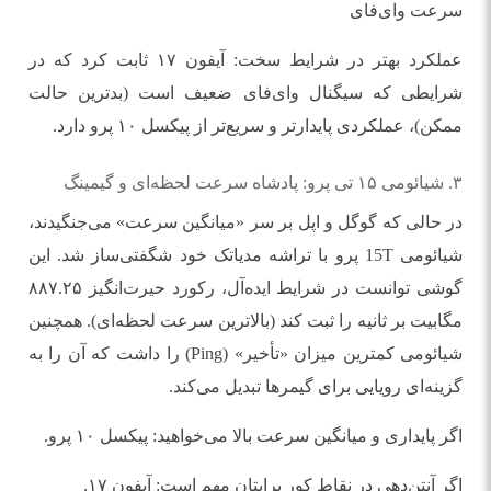
عملکرد بهتر در شرایط سخت: آیفون ۱۷ ثابت کرد که در
شرایطی که سیگنال وای‌فای ضعیف است (بدترین حالت
ممکن)، عملکردی پایدارتر و سریع‌تر از پیکسل ۱۰ پرو دارد.
۳. شیائومی ۱۵ تی پرو: پادشاه سرعت لحظه‌ای و گیمینگ
در حالی که گوگل و اپل بر سر «میانگین سرعت» می‌جنگیدند،
شیائومی 15T پرو با تراشه مدیاتک خود شگفتی‌ساز شد. این
گوشی توانست در شرایط ایده‌آل، رکورد حیرت‌انگیز ۸۸۷.۲۵
مگابیت بر ثانیه را ثبت کند (بالاترین سرعت لحظه‌ای). همچنین
شیائومی کمترین میزان «تأخیر» (Ping) را داشت که آن را به
گزینه‌ای رویایی برای گیمرها تبدیل می‌کند.
اگر پایداری و میانگین سرعت بالا می‌خواهید: پیکسل ۱۰ پرو.
اگر آنتن‌دهی در نقاط کور برایتان مهم است: آیفون ۱۷.