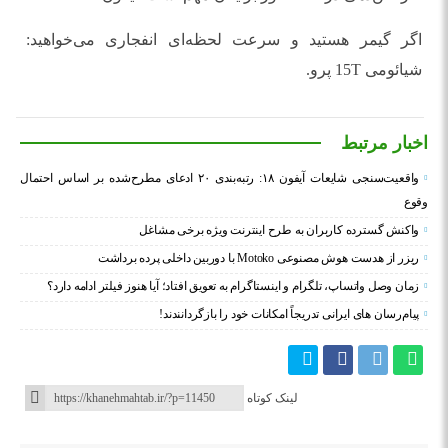
اگر گیمر هستید و سرعت لحظه‌ای انفجاری می‌خواهید:
شیائومی 15T پرو.
اخبار مرتبط
واقعیت‌سنجی شایعات آیفون ۱۸: رتبه‌بندی ۲۰ ادعای مطرح‌شده بر اساس احتمال
وقوع
واکنش گسترده کاربران به طرح اینترنت ویژه برخی مشاغل
ریزر از هدست هوش مصنوعی Motoko با دوربین داخلی پرده برداشت
زمان وصل واتساپ، تلگرام و اینستاگرام به تعویق افتاد؛ آیا هنوز فیلتر ادامه دارد؟
پیام‌رسان‌ های ایرانی تدریجاً امکانات خود را بازگردانندند!
لینک کوتاه