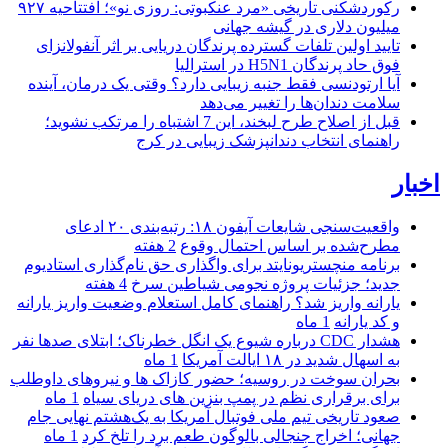
رکوردشکنی تاریخی «مرد عنکبوتی: روزی نو»؛ افتتاحیه ۹۲۷
میلیون دلاری در گیشه جهانی
تایید اولین تلفات گسترده پرندگان دریایی بر اثر آنفولانزای
فوق حاد پرندگان H5N1 در استرالیا
آیا ارتودنسی فقط جنبه زیبایی دارد؟ وقتی یک درمان، آینده
سلامت دندان‌ها را تغییر می‌دهد
قبل از اصلاح طرح لبخند، این 7 اشتباه را مرتکب نشوید؛
راهنمای انتخاب دندانپزشک زیبایی در کرج
اخبار
واقعیت‌سنجی شایعات آیفون ۱۸: رتبه‌بندی ۲۰ ادعای
مطرح‌شده بر اساس احتمال وقوع
2 هفته
برنامه منچستریونایتد برای واگذاری حق نام‌گذاری استادیوم
جدید؛ جزئیات پروژه نجومی شیاطین سرخ
4 هفته
یارانه واریز شد؟ راهنمای کامل استعلام وضعیت واریز یارانه
و کد یارانه
1 ماه
هشدار CDC درباره شیوع یک انگل خطرناک؛ ابتلای صدها نفر
به اسهال شدید در ۱۸ ایالت آمریکا
1 ماه
بحران سوخت در روسیه؛ حضور کازاک‌ ها و نیروهای داوطلب
برای برقراری نظم در پمپ بنزین‌ های دریای سیاه
1 ماه
صعود تاریخی تیم ملی فوتبال آمریکا به یک‌هشتم نهایی جام
جهانی؛ اخراج جنجالی بالوگون طعم برد را تلخ کرد
1 ماه