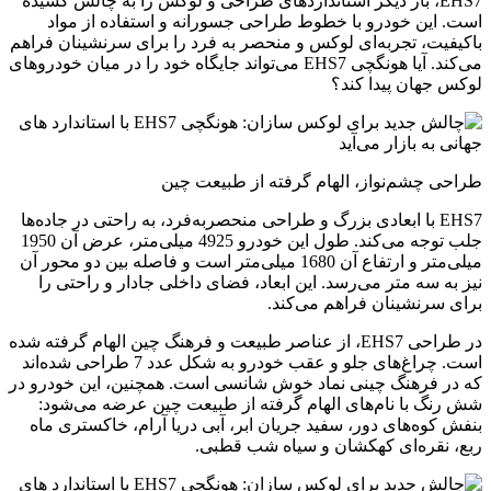
EHS7، بار دیگر استانداردهای طراحی و لوکس را به چالش کشیده
است. این خودرو با خطوط طراحی جسورانه و استفاده از مواد
باکیفیت، تجربه‌ای لوکس و منحصر به فرد را برای سرنشینان فراهم
می‌کند. آیا هونگچی EHS7 می‌تواند جایگاه خود را در میان خودروهای
لوکس جهان پیدا کند؟
طراحی چشم‌نواز، الهام گرفته از طبیعت چین
EHS7 با ابعادی بزرگ و طراحی منحصربه‌فرد، به راحتی در جاده‌ها
جلب توجه می‌کند. طول این خودرو 4925 میلی‌متر، عرض آن 1950
میلی‌متر و ارتفاع آن 1680 میلی‌متر است و فاصله بین دو محور آن
نیز به سه متر می‌رسد. این ابعاد، فضای داخلی جادار و راحتی را
برای سرنشینان فراهم می‌کند.
در طراحی EHS7، از عناصر طبیعت و فرهنگ چین الهام گرفته شده
است. چراغ‌های جلو و عقب خودرو به شکل عدد 7 طراحی شده‌اند
که در فرهنگ چینی نماد خوش شانسی است. همچنین، این خودرو در
شش رنگ با نام‌های الهام گرفته از طبیعت چین عرضه می‌شود:
بنفش کوه‌های دور، سفید جریان ابر، آبی دریا آرام، خاکستری ماه
ربع، نقره‌ای کهکشان و سیاه شب قطبی.