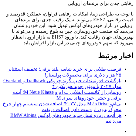
رقابتی جدی برای برندهای اروپایی
با توجه به طراحی زیبا، امکانات رفاهی فراوان، عملکرد قدرتمند و
قیمت رقابتی، EHS7 می‌تواند به یک رقیب جدی برای برندهای
اروپایی در بازار خودروهای لوکس تبدیل شود. این خودرو نشان
می‌دهد که صنعت خودروسازی چین به بلوغ رسیده و می‌تواند با
بهترین‌های جهان رقابت کند. با ورود EHS7 به بازار اروپا، انتظار
می‌رود که سهم خودروهای چینی در این بازار افزایش یابد.
اخبار مرتبط
فرصت طلایی برای خرید شاسی‌بلند برقی؛ تخفیف استثنایی
۲۵ هزار دلاری برای محصولات پولستار!
بازگشت قدرتمندانه جیپ گرند چروکی Trailhawk و Overland
مدل ۲۰۲۷ با موتور جدید هوریکین ۴
رونمایی از کانسپت انقلابی ب ام و M Neue Klasse؛ آینده
برقی و خشن خودروهای سری M
بی‌ام‌و M2 xDrive مدل ۲۰۲۷؛ اضافه شدن سیستم چهار چرخ
محرک بدون از دست دادن اصالت دریفت
هر آنچه درباره نسل جدید خودروهای لوکس BMW Alpina
می‌دانیم