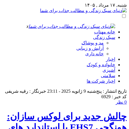
شنبه, ۱۷ مرداد , ۱۴۰۵
x
خانه مهتاب
سبک زندگی
مد و پوشاک
آرایش و زیبایی
خانه داری
اخبار
خانواده و کودک
آشپزی
سلامتی
اخبار شرکت ها
تاریخ انتشار : پنج‌شنبه 9 ژانویه 2025 - 23:11
خبرنگار : رقیه شریفی
کد خبر : 6929
0 نظر
چالش جدید برای لوکس‌ سازان:
هونگچی EHS7 با استاندارد های