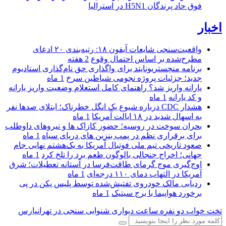
فوق حاد پرندگان H5N1 در استرالیا
اخبار
واقعیت‌سنجی شایعات آیفون ۱۸: رتبه‌بندی ۲۰ ادعای
مطرح‌شده بر اساس احتمال وقوع
2 هفته
برنامه منچستریونایتد برای واگذاری حق نام‌گذاری استادیوم
جدید؛ جزئیات پروژه نجومی شیاطین سرخ
1 ماه
یارانه واریز شد؟ راهنمای کامل استعلام وضعیت واریز یارانه
و کد یارانه
1 ماه
هشدار CDC درباره شیوع یک انگل خطرناک؛ ابتلای صدها نفر
به اسهال شدید در ۱۸ ایالت آمریکا
1 ماه
بحران سوخت در روسیه؛ حضور کازاک‌ ها و نیروهای داوطلب
برای برقراری نظم در پمپ بنزین‌ های دریای سیاه
1 ماه
صعود تاریخی تیم ملی فوتبال آمریکا به یک‌هشتم نهایی جام
جهانی؛ اخراج جنجالی بالوگون طعم برد را تلخ کرد
1 ماه
اوج‌گیری موج گرمای طاقت‌فرسا در آستانه تعطیلات؛ شرق
آمریکا در التهاب دمای ۱۱۰ درجه‌ای
1 ماه
ردیابی مالک خودروی تفتیش‌شده توسط پلیس پکن در پی
برخورد هواپیما با برج سیتیک
1 ماه
تخت خواب دو نفره
ساعت دیواری
شنوایی سنجی در تهرانپارس