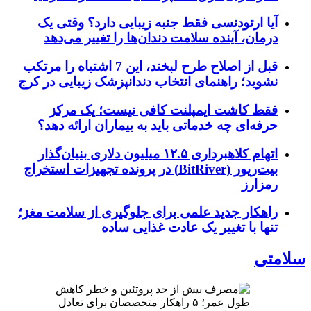
آیا ارتودنسی فقط جنبه زیبایی دارد؟ وقتی یک
درمان، آینده سلامت دندان‌ها را تغییر می‌دهد
قبل از اصلاح طرح لبخند، این 7 اشتباه را مرتکب
نشوید؛ راهنمای انتخاب دندانپزشک زیبایی در کرج
فقط کاشت ایمپلنت کافی نیست؛ یک مرکز
حرفه‌ای چه خدماتی باید به بیماران ارائه دهد؟
اتهام کلاهبرداری ۱۲.۵ میلیون دلاری بنیان‌گذار
بیت‌ریور (BitRiver) در پرونده تجهیزات استخراج
رمزارز
راهکار جدید علمی برای جلوگیری از سلامت مغز؛
تنها با تغییر یک عادت غذایی ساده
سلامتی