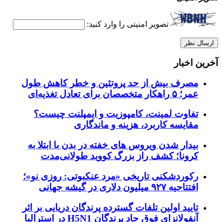
تصویر امنیتی را وارد کنید:
آخرین اخبار
مصرف بیش از حد پروتئین و خطر کاهش طول
عمر؛ ۵ راهکار متخصصان برای تعادل تغذیه‌ای
تفاوت لمینت، کامپوزیت و ایمپلنت چیست؟
مقایسه کاربرد، هزینه و ماندگاری
بیدار شدن ویروس‌ های خفته در بدن با ابتلا به
کرونا؛ کشف راز بزرگ کووید طولانی‌مدت
رکوردشکنی تاریخی «مرد عنکبوتی: روزی نو»؛
افتتاحیه ۹۲۷ میلیون دلاری در گیشه جهانی
تایید اولین تلفات گسترده پرندگان دریایی بر اثر
آنفولانزای فوق حاد پرندگان H5N1 در استرالیا