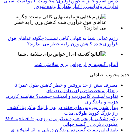
درس استیو جابز به کوین اولیری: محبوبیت با موفقیت نسبتی
ندارد؛ بروکراسی را کنار بگذار تا برنده شوی!
رژیم غذایی شما به تنهایی کافی نیست: چگونه غذاهای فوق
فرآوری شده کاهش وزن را به خطر می اندازند؟
آلبالو: گنجینه ای از خواص برای سلامتی شما
جدید
محبوب
تصادفی
مصرف بیش از حد پروتئین و خطر کاهش طول عمر؛ ۵
راهکار متخصصان برای تعادل تغذیه‌ای
تفاوت لمینت، کامپوزیت و ایمپلنت چیست؟ مقایسه کاربرد،
هزینه و ماندگاری
بیدار شدن ویروس‌ های خفته در بدن با ابتلا به کرونا؛ کشف
راز بزرگ کووید طولانی‌مدت
رکوردشکنی تاریخی «مرد عنکبوتی: روزی نو»؛ افتتاحیه ۹۲۷
میلیون دلاری در گیشه جهانی
تایید اولین تلفات گسترده پرندگان دریایی بر اثر آنفولانزای