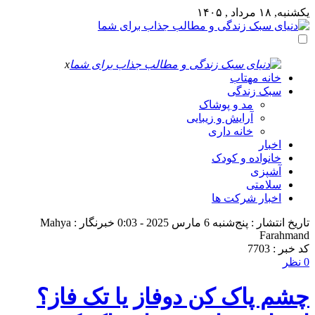
یکشنبه, ۱۸ مرداد , ۱۴۰۵
x
خانه مهتاب
سبک زندگی
مد و پوشاک
آرایش و زیبایی
خانه داری
اخبار
خانواده و کودک
آشپزی
سلامتی
اخبار شرکت ها
تاریخ انتشار : پنج‌شنبه 6 مارس 2025 - 0:03
خبرنگار : Mahya
Farahmand
کد خبر : 7703
0 نظر
چشم پاک کن دوفاز یا تک فاز؟