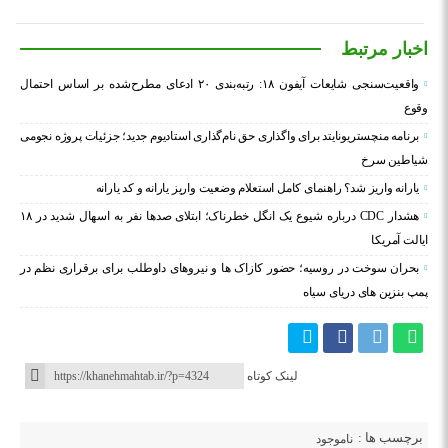
اخبار مرتبط
واقعیت‌سنجی شایعات آیفون ۱۸: رتبه‌بندی ۲۰ ادعای مطرح‌شده بر اساس احتمال
وقوع
برنامه منچستریونایتد برای واگذاری حق نام‌گذاری استادیوم جدید؛ جزئیات پروژه نجومی
شیاطین سرخ
یارانه واریز شد؟ راهنمای کامل استعلام وضعیت واریز یارانه و کد یارانه
هشدار CDC درباره شیوع یک انگل خطرناک؛ ابتلای صدها نفر به اسهال شدید در ۱۸
ایالت آمریکا
بحران سوخت در روسیه؛ حضور کازاک‌ ها و نیروهای داوطلب برای برقراری نظم در
پمپ بنزین‌ های دریای سیاه
لینک کوتاه
برچسب ها :
ناموجود