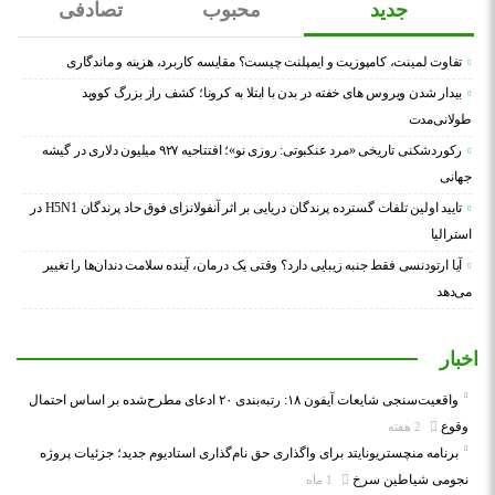
جدید
محبوب
تصادفی
تفاوت لمینت، کامپوزیت و ایمپلنت چیست؟ مقایسه کاربرد، هزینه و ماندگاری
بیدار شدن ویروس‌ های خفته در بدن با ابتلا به کرونا؛ کشف راز بزرگ کووید
طولانی‌مدت
رکوردشکنی تاریخی «مرد عنکبوتی: روزی نو»؛ افتتاحیه ۹۲۷ میلیون دلاری در گیشه
جهانی
تایید اولین تلفات گسترده پرندگان دریایی بر اثر آنفولانزای فوق حاد پرندگان H5N1 در
استرالیا
آیا ارتودنسی فقط جنبه زیبایی دارد؟ وقتی یک درمان، آینده سلامت دندان‌ها را تغییر
می‌دهد
اخبار
واقعیت‌سنجی شایعات آیفون ۱۸: رتبه‌بندی ۲۰ ادعای مطرح‌شده بر اساس احتمال
وقوع
2 هفته
برنامه منچستریونایتد برای واگذاری حق نام‌گذاری استادیوم جدید؛ جزئیات پروژه
نجومی شیاطین سرخ
1 ماه