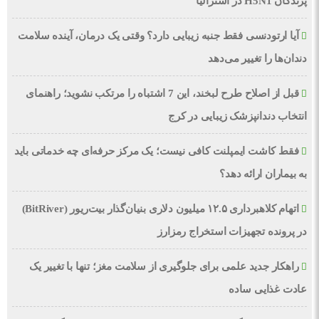
پرندگان H5N1 در استرالیا
آیا ارتودنسی فقط جنبه زیبایی دارد؟ وقتی یک درمان، آینده سلامت
دندان‌ها را تغییر می‌دهد
قبل از اصلاح طرح لبخند، این 7 اشتباه را مرتکب نشوید؛ راهنمای
انتخاب دندانپزشک زیبایی در کرج
فقط کاشت ایمپلنت کافی نیست؛ یک مرکز حرفه‌ای چه خدماتی باید
به بیماران ارائه دهد؟
اتهام کلاهبرداری ۱۲.۵ میلیون دلاری بنیان‌گذار بیت‌ریور (BitRiver)
در پرونده تجهیزات استخراج رمزارز
راهکار جدید علمی برای جلوگیری از سلامت مغز؛ تنها با تغییر یک
عادت غذایی ساده