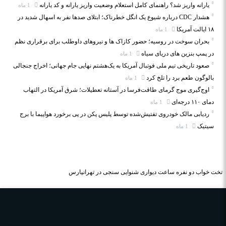
یارانه واریز شد؟ راهنمای کامل استعلام وضعیت واریز یارانه و کد یارانه
1 ماه
هشدار CDC درباره شیوع یک انگل خطرناک؛ ابتلای صدها نفر به اسهال شدید در
۱۸ ایالت آمریکا
1 ماه
بحران سوخت در روسیه؛ حضور کازاک‌ ها و نیروهای داوطلب برای برقراری نظم
در پمپ بنزین‌ های دریای سیاه
1 ماه
صعود تاریخی تیم ملی فوتبال آمریکا به یک‌هشتم نهایی جام جهانی؛ اخراج جنجالی
بالوگون طعم برد را تلخ کرد
1 ماه
اوج‌گیری موج گرمای طاقت‌فرسا در آستانه تعطیلات؛ شرق آمریکا در التهاب
دمای ۱۱۰ درجه‌ای
1 ماه
ردیابی مالک خودروی تفتیش‌شده توسط پلیس پکن در پی برخورد هواپیما با برج
سیتیک
1 ماه
تخت خواب دو نفره
ساعت دیواری
شنوایی سنجی در تهرانپارس