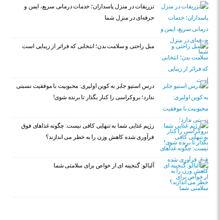
تزریقات در منزل پاسداران؛ خدمات درمانی سریع، ایمن و
حرفه‌ای در منزل شما
مبل راحتی و سلامت بدن؛ انتخابی که فراتر از زیبایی است
درس استیو جابز به کوین اولیری: محبوبیت با موفقیت نسبتی
ندارد؛ بروکراسی را کنار بگذار تا برنده شوی!
رژیم غذایی شما به تنهایی کافی نیست: چگونه غذاهای فوق
فرآوری شده کاهش وزن را به خطر می اندازند؟
آلبالو: گنجینه ای از خواص برای سلامتی شما