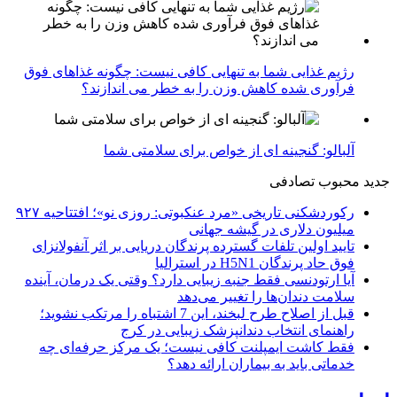
رژیم غذایی شما به تنهایی کافی نیست: چگونه غذاهای فوق
فرآوری شده کاهش وزن را به خطر می اندازند؟
آلبالو: گنجینه ای از خواص برای سلامتی شما
جدید
محبوب
تصادفی
رکوردشکنی تاریخی «مرد عنکبوتی: روزی نو»؛ افتتاحیه ۹۲۷
میلیون دلاری در گیشه جهانی
تایید اولین تلفات گسترده پرندگان دریایی بر اثر آنفولانزای
فوق حاد پرندگان H5N1 در استرالیا
آیا ارتودنسی فقط جنبه زیبایی دارد؟ وقتی یک درمان، آینده
سلامت دندان‌ها را تغییر می‌دهد
قبل از اصلاح طرح لبخند، این 7 اشتباه را مرتکب نشوید؛
راهنمای انتخاب دندانپزشک زیبایی در کرج
فقط کاشت ایمپلنت کافی نیست؛ یک مرکز حرفه‌ای چه
خدماتی باید به بیماران ارائه دهد؟