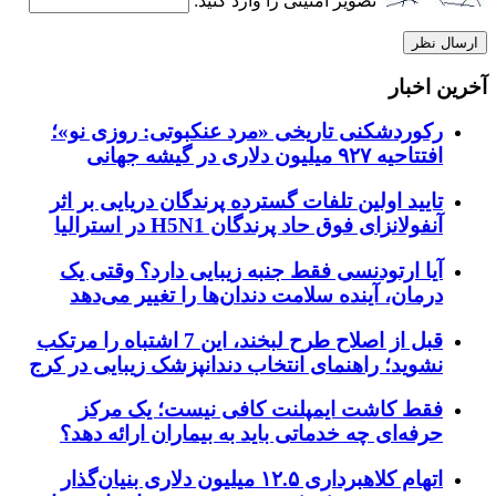
تصویر امنیتی را وارد کنید:
آخرین اخبار
رکوردشکنی تاریخی «مرد عنکبوتی: روزی نو»؛
افتتاحیه ۹۲۷ میلیون دلاری در گیشه جهانی
تایید اولین تلفات گسترده پرندگان دریایی بر اثر
آنفولانزای فوق حاد پرندگان H5N1 در استرالیا
آیا ارتودنسی فقط جنبه زیبایی دارد؟ وقتی یک
درمان، آینده سلامت دندان‌ها را تغییر می‌دهد
قبل از اصلاح طرح لبخند، این 7 اشتباه را مرتکب
نشوید؛ راهنمای انتخاب دندانپزشک زیبایی در کرج
فقط کاشت ایمپلنت کافی نیست؛ یک مرکز
حرفه‌ای چه خدماتی باید به بیماران ارائه دهد؟
اتهام کلاهبرداری ۱۲.۵ میلیون دلاری بنیان‌گذار