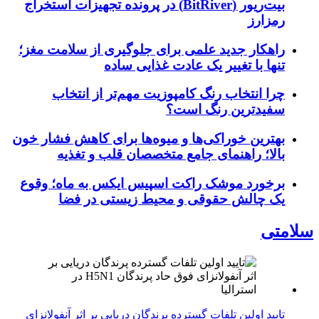
بیت‌ریور (BitRiver) در پرونده تجهیزات استخراج
رمزارز
راهکار جدید علمی برای جلوگیری از سلامت مغز؛
تنها با تغییر یک عادت غذایی ساده
چرا انتخاب رنگ کامپوزیت مهم‌تر از انتخاب
سفیدترین رنگ است؟
بهترین خوراکی‌ها و میوه‌ها برای کاهش فشار خون
بالا؛ راهنمای جامع متخصصان قلب و تغذیه
برخورد موشک راکت اسپیس ایکس به ماه؛ وقوع
یک چالش حقوقی و محیط زیستی در فضا
سلامتی
تایید اولین تلفات گسترده پرندگان دریایی بر اثر آنفولانزای