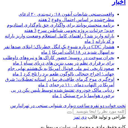
اخبار
واقعیت‌سنجی شایعات آیفون ۱۸: رتبه‌بندی ۲۰ ادعای
مطرح‌شده بر اساس احتمال وقوع
2 هفته
برنامه منچستریونایتد برای واگذاری حق نام‌گذاری استادیوم
جدید؛ جزئیات پروژه نجومی شیاطین سرخ
3 هفته
یارانه واریز شد؟ راهنمای کامل استعلام وضعیت واریز یارانه
و کد یارانه
1 ماه
هشدار CDC درباره شیوع یک انگل خطرناک؛ ابتلای صدها نفر
به اسهال شدید در ۱۸ ایالت آمریکا
1 ماه
بحران سوخت در روسیه؛ حضور کازاک‌ ها و نیروهای داوطلب
برای برقراری نظم در پمپ بنزین‌ های دریای سیاه
1 ماه
صعود تاریخی تیم ملی فوتبال آمریکا به یک‌هشتم نهایی جام
جهانی؛ اخراج جنجالی بالوگون طعم برد را تلخ کرد
1 ماه
اوج‌گیری موج گرمای طاقت‌فرسا در آستانه تعطیلات؛ شرق
آمریکا در التهاب دمای ۱۱۰ درجه‌ای
1 ماه
ردیابی مالک خودروی تفتیش‌شده توسط پلیس پکن در پی
برخورد هواپیما با برج سیتیک
1 ماه
تخت خواب دو نفره
ساعت دیواری
شنوایی سنجی در تهرانپارس
طراحی و تولید قالب
دی تمز
کلیه حقوق مادی و معنوی این سایت مربوط به