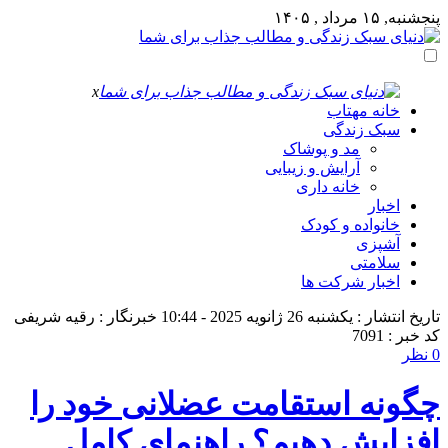
پنجشنبه, ۱۵ مرداد , ۱۴۰۵
x
خانه مهتاب
سبک زندگی
مد و پوشاک
آرایش و زیبایی
خانه داری
اخبار
خانواده و کودک
آشپزی
سلامتی
اخبار شرکت ها
تاریخ انتشار : یکشنبه 26 ژانویه 2025 - 10:44
خبرنگار : رقیه شریفی
کد خبر : 7091
0 نظر
چگونه استقامت عضلانی خود را
افزایش دهیم؟ راهنمای کامل