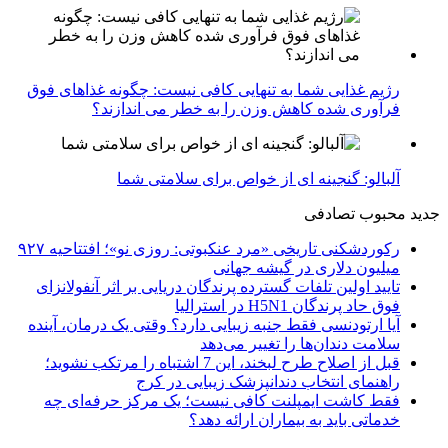
رژیم غذایی شما به تنهایی کافی نیست: چگونه غذاهای فوق
فرآوری شده کاهش وزن را به خطر می اندازند؟
آلبالو: گنجینه ای از خواص برای سلامتی شما
جدید
محبوب
تصادفی
رکوردشکنی تاریخی «مرد عنکبوتی: روزی نو»؛ افتتاحیه ۹۲۷
میلیون دلاری در گیشه جهانی
تایید اولین تلفات گسترده پرندگان دریایی بر اثر آنفولانزای
فوق حاد پرندگان H5N1 در استرالیا
آیا ارتودنسی فقط جنبه زیبایی دارد؟ وقتی یک درمان، آینده
سلامت دندان‌ها را تغییر می‌دهد
قبل از اصلاح طرح لبخند، این 7 اشتباه را مرتکب نشوید؛
راهنمای انتخاب دندانپزشک زیبایی در کرج
فقط کاشت ایمپلنت کافی نیست؛ یک مرکز حرفه‌ای چه
خدماتی باید به بیماران ارائه دهد؟