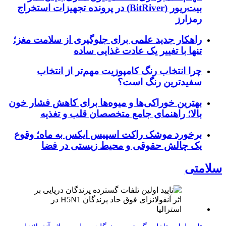
بیت‌ریور (BitRiver) در پرونده تجهیزات استخراج
رمزارز
راهکار جدید علمی برای جلوگیری از سلامت مغز؛
تنها با تغییر یک عادت غذایی ساده
چرا انتخاب رنگ کامپوزیت مهم‌تر از انتخاب
سفیدترین رنگ است؟
بهترین خوراکی‌ها و میوه‌ها برای کاهش فشار خون
بالا؛ راهنمای جامع متخصصان قلب و تغذیه
برخورد موشک راکت اسپیس ایکس به ماه؛ وقوع
یک چالش حقوقی و محیط زیستی در فضا
سلامتی