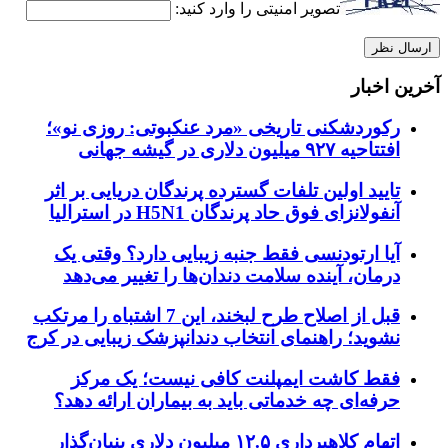
تصویر امنیتی را وارد کنید:
آخرین اخبار
رکوردشکنی تاریخی «مرد عنکبوتی: روزی نو»؛
افتتاحیه ۹۲۷ میلیون دلاری در گیشه جهانی
تایید اولین تلفات گسترده پرندگان دریایی بر اثر
آنفولانزای فوق حاد پرندگان H5N1 در استرالیا
آیا ارتودنسی فقط جنبه زیبایی دارد؟ وقتی یک
درمان، آینده سلامت دندان‌ها را تغییر می‌دهد
قبل از اصلاح طرح لبخند، این 7 اشتباه را مرتکب
نشوید؛ راهنمای انتخاب دندانپزشک زیبایی در کرج
فقط کاشت ایمپلنت کافی نیست؛ یک مرکز
حرفه‌ای چه خدماتی باید به بیماران ارائه دهد؟
اتهام کلاهبرداری ۱۲.۵ میلیون دلاری بنیان‌گذار