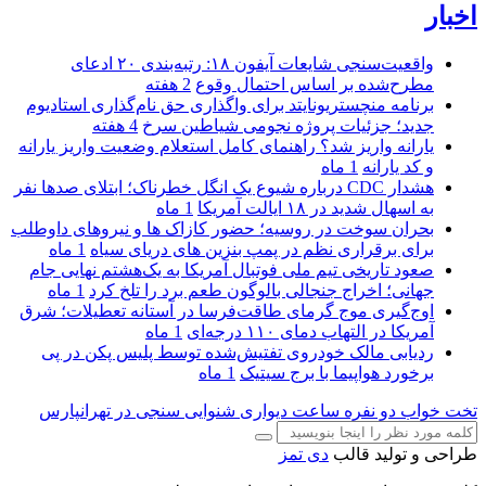
اخبار
واقعیت‌سنجی شایعات آیفون ۱۸: رتبه‌بندی ۲۰ ادعای
مطرح‌شده بر اساس احتمال وقوع
2 هفته
برنامه منچستریونایتد برای واگذاری حق نام‌گذاری استادیوم
جدید؛ جزئیات پروژه نجومی شیاطین سرخ
4 هفته
یارانه واریز شد؟ راهنمای کامل استعلام وضعیت واریز یارانه
و کد یارانه
1 ماه
هشدار CDC درباره شیوع یک انگل خطرناک؛ ابتلای صدها نفر
به اسهال شدید در ۱۸ ایالت آمریکا
1 ماه
بحران سوخت در روسیه؛ حضور کازاک‌ ها و نیروهای داوطلب
برای برقراری نظم در پمپ بنزین‌ های دریای سیاه
1 ماه
صعود تاریخی تیم ملی فوتبال آمریکا به یک‌هشتم نهایی جام
جهانی؛ اخراج جنجالی بالوگون طعم برد را تلخ کرد
1 ماه
اوج‌گیری موج گرمای طاقت‌فرسا در آستانه تعطیلات؛ شرق
آمریکا در التهاب دمای ۱۱۰ درجه‌ای
1 ماه
ردیابی مالک خودروی تفتیش‌شده توسط پلیس پکن در پی
برخورد هواپیما با برج سیتیک
1 ماه
تخت خواب دو نفره
ساعت دیواری
شنوایی سنجی در تهرانپارس
طراحی و تولید قالب
دی تمز