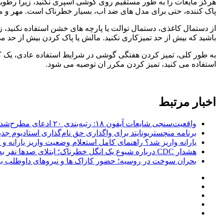
هرگز مایعات را به طور مستقیم روی گوشی اسپری نکنید، زیرا رطوبت
پاک کننده، حتی برای مدل های ضد اب، بسیار خطرناک است. مهر و مو
از دستمال کاغذی، دستمال توالت یا پارچه های خشن استفاده نکنید، 
باشید که بیش از حد تمیزکاری نکنید. مالش یا پاک کردن بیش از حد
به طور کلی، تمیز کردن هفتگی گوشی در شرایط استفاده عادی، یک ک
استفاده می کنید، تمیز کردن مکرر ان توصیه می شود.
اخبار مرتبط
واقعیت‌سنجی شایعات آیفون ۱۸: رتبه‌بندی ۲۰ ادعای مطرح‌شده بر اساس احتمال وقوع
برنامه منچستریونایتد برای واگذاری حق نام‌گذاری استادیوم ج
یارانه واریز شد؟ راهنمای کامل استعلام وضعیت واریز یارانه و کد
هشدار CDC درباره شیوع یک انگل خطرناک؛ ابتلای صدها نفر به اسهال شدید در ۱۸ ایالت آمریکا
بحران سوخت در روسیه؛ حضور کازاک‌ ها و نیروهای داوطلب برا