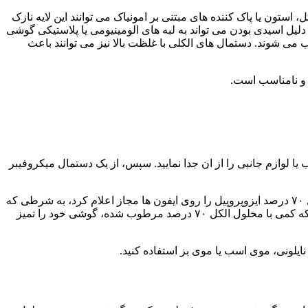
ستون یا پاک کننده های مبتنی بر امونیاک می توانند این لایه نازک
لیل اسیدی بودن می تواند به لبه های الومینیومی یا پلاستیکی گوشی
ی شوند. دستمال های الکلی با غلظت بالا نیز می توانند باعث
 و نامناسب است.
ا لوازم جانبی را از ان جدا نمایید. سپس، از یک دستمال میکروفیبر
در طول همه گیری کووید، اپل دستورالعمل های تمیزکاری خود را تغییر داد و استفاده ملایم از دستمال های ضدعفونی کننده کلروکس و الکل ۷۰ درصد ایزوپروپیل را روی ایفون ها مجاز اعلام کرد، به شرطی که
از نفوذ رطوبت به داخل دستگاه جلوگیری شود. سامسونگ نیز توصیه های مشابهی دارد و پیشنهاد می کند کاربران با یک دستمال میکروفیبر که کمی با محلول الکل ۷۰ درصد مرطوب شده، گوشی خود را تمیز
یلونی، موی اسب یا موی بز استفاده کنید.