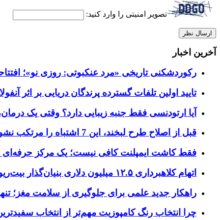
تصویر امنیتی را وارد کنید:
آخرین اخبار
رکوردشکنی تاریخی «مرد عنکبوتی: روزی نو»؛ افتتاحیه ۹۲۷ میلیون دلاری در گیشه ج
تایید اولین تلفات گسترده پرندگان دریایی بر اثر آنفولانزای فوق ح
آیا ارتودنسی فقط جنبه زیبایی دارد؟ وقتی یک درمان، 
قبل از اصلاح طرح لبخند، این 7 اشتباه را مرتکب نشوید؛ راهنمای انتخاب دندانپزشک زیبایی در کرج
فقط کاشت ایمپلنت کافی نیست؛ یک مرکز حرفه‌ای چه خ
اتهام کلاهبرداری ۱۲.۵ میلیون دلاری بنیان‌گذار بیت‌ریور (BitRiver) در پرونده تجهیزات استخراج رمزارز
راهکار جدید علمی برای جلوگیری از سلامت مغز؛ تنها 
چرا انتخاب رنگ کامپوزیت مهم‌تر از انتخاب سفیدتر