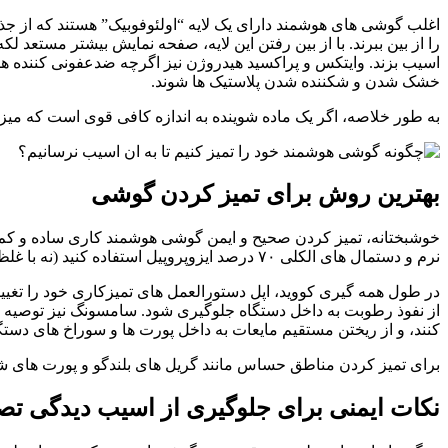
اغلب گوشی های هوشمند دارای یک لایه “اولئوفوبیک” هستند که از جذب 
را از بین ببرند. با از بین رفتن این لایه، صفحه نمایش بیشتر مستع
اسیب بزند. وایتکس و پراکسید هیدروژن نیز اگرچه ضدعفونی کننده ها
خشک شدن و شکننده شدن پلاستیک ها شوند.
به طور خلاصه، اگر یک ماده شوینده به اندازه کافی قوی است که می
بهترین روش برای تمیز کردن گوشی
خوشبختانه، تمیز کردن صحیح و ایمن گوشی هوشمند کاری ساده و کم هزین
نرم و دستمال های الکلی ۷۰ درصد ایزوپروپیل استفاده کنید (نه با غلظت بالاتر).
کنند، و از ریختن مستقیم مایعات به داخل پورت ها و سوراخ های دستگ
برای تمیز کردن مناطق حساس مانند گریل های بلندگو و پورت های شار
نکات ایمنی برای جلوگیری از اسیب دیدگی تص