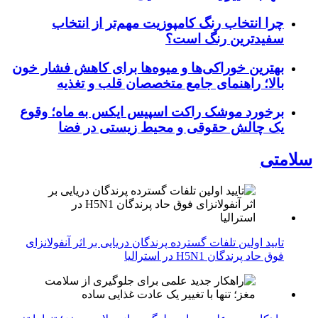
چرا انتخاب رنگ کامپوزیت مهم‌تر از انتخاب
سفیدترین رنگ است؟
بهترین خوراکی‌ها و میوه‌ها برای کاهش فشار خون
بالا؛ راهنمای جامع متخصصان قلب و تغذیه
برخورد موشک راکت اسپیس ایکس به ماه؛ وقوع
یک چالش حقوقی و محیط زیستی در فضا
سلامتی
تایید اولین تلفات گسترده پرندگان دریایی بر اثر آنفولانزای
فوق حاد پرندگان H5N1 در استرالیا