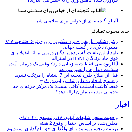
فرآوری شده کاهش وزن را به خطر می اندازند؟
آلبالو: گنجینه ای از خواص برای سلامتی شما
جدید
محبوب
تصادفی
رکوردشکنی تاریخی «مرد عنکبوتی: روزی نو»؛ افتتاحیه ۹۲۷
میلیون دلاری در گیشه جهانی
تایید اولین تلفات گسترده پرندگان دریایی بر اثر آنفولانزای
فوق حاد پرندگان H5N1 در استرالیا
آیا ارتودنسی فقط جنبه زیبایی دارد؟ وقتی یک درمان، آینده
سلامت دندان‌ها را تغییر می‌دهد
قبل از اصلاح طرح لبخند، این 7 اشتباه را مرتکب نشوید؛
راهنمای انتخاب دندانپزشک زیبایی در کرج
فقط کاشت ایمپلنت کافی نیست؛ یک مرکز حرفه‌ای چه
خدماتی باید به بیماران ارائه دهد؟
اخبار
واقعیت‌سنجی شایعات آیفون ۱۸: رتبه‌بندی ۲۰ ادعای
مطرح‌شده بر اساس احتمال وقوع
2 هفته
برنامه منچستریونایتد برای واگذاری حق نام‌گذاری استادیوم