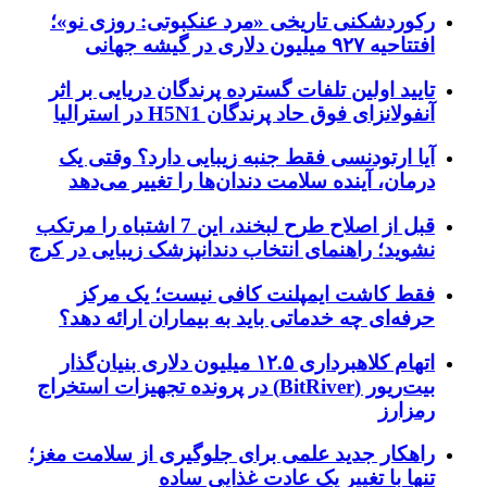
رکوردشکنی تاریخی «مرد عنکبوتی: روزی نو»؛
افتتاحیه ۹۲۷ میلیون دلاری در گیشه جهانی
تایید اولین تلفات گسترده پرندگان دریایی بر اثر
آنفولانزای فوق حاد پرندگان H5N1 در استرالیا
آیا ارتودنسی فقط جنبه زیبایی دارد؟ وقتی یک
درمان، آینده سلامت دندان‌ها را تغییر می‌دهد
قبل از اصلاح طرح لبخند، این 7 اشتباه را مرتکب
نشوید؛ راهنمای انتخاب دندانپزشک زیبایی در کرج
فقط کاشت ایمپلنت کافی نیست؛ یک مرکز
حرفه‌ای چه خدماتی باید به بیماران ارائه دهد؟
اتهام کلاهبرداری ۱۲.۵ میلیون دلاری بنیان‌گذار
بیت‌ریور (BitRiver) در پرونده تجهیزات استخراج
رمزارز
راهکار جدید علمی برای جلوگیری از سلامت مغز؛
تنها با تغییر یک عادت غذایی ساده