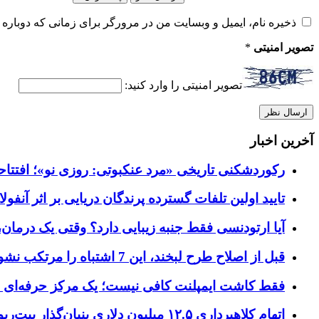
ذخیره نام، ایمیل و وبسایت من در مرورگر برای زمانی که دوباره 
تصویر امنیتی
*
تصویر امنیتی را وارد کنید:
آخرین اخبار
رکوردشکنی تاریخی «مرد عنکبوتی: روزی نو»؛ افتتاحیه ۹۲۷ میلیون دلاری در گیشه ج
تایید اولین تلفات گسترده پرندگان دریایی بر اثر آنفولانزای فوق ح
آیا ارتودنسی فقط جنبه زیبایی دارد؟ وقتی یک درمان، 
قبل از اصلاح طرح لبخند، این 7 اشتباه را مرتکب نشوید؛ راهنمای انتخاب دندانپزشک زیبایی در کرج
فقط کاشت ایمپلنت کافی نیست؛ یک مرکز حرفه‌ای چه خ
اتهام کلاهبرداری ۱۲.۵ میلیون دلاری بنیان‌گذار بیت‌ریور (BitRiver) در پرونده تجهیزات استخراج رمزارز