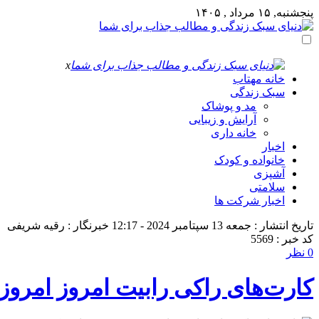
پنجشنبه, ۱۵ مرداد , ۱۴۰۵
x
خانه مهتاب
سبک زندگی
مد و پوشاک
آرایش و زیبایی
خانه داری
اخبار
خانواده و کودک
آشپزی
سلامتی
اخبار شرکت ها
تاریخ انتشار : جمعه 13 سپتامبر 2024 - 12:17
خبرنگار : رقیه شریفی
کد خبر : 5569
0 نظر
کارت‌های راکی رابیت امروز امروز 23 شهریور را در یک چشم بر هم زدن پیدا کنی