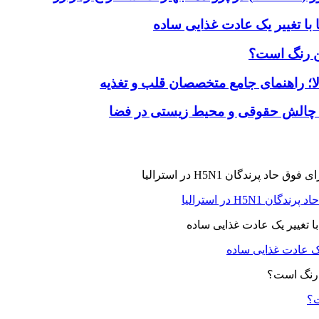
با تغییر یک عادت غذایی ساده
ین رنگ است؟
لا؛ راهنمای جامع متخصصان قلب و تغذیه
 چالش حقوقی و محیط زیستی در فضا
H5N در استرالیا
یک عادت غذایی ساده
ت؟