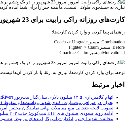
نیازی به جستجوی طولانی نیست. ما همه چیز را برای شما آماده کرده‌ای
کارت‌های روزانه راکی رابیت برای 23 شهریور (جمعه) آماده است.
راهنمای پیدا کردن و وارد کردن کارت‌ها:
Combination: مسیر Coach -> Upgrade
Before: مسیر Fighter -> Claim
Motivational: مسیر Coach -> Claim
توجه: برای وارد کردن کارت‌ها، نیازی به ارتقا یا باز کردن آن‌ها نیست. فقط کافیست روی 
اخبار مرتبط
اتهام کلاهبرداری ۱۲.۵ میلیون دلاری بنیان‌گذار بیت‌ریور (BitRiver) در پرونده تجهیزات استخراج رمزارز
بحران در صرافی بیت‌مارت؛ کندی شدید برداشت‌ها و سقوط ۸۱ درصدی توکن BMX پس از اعلام تعطیلی
تصویب لایحه جنجالی منع معاملات نهانی نمایندگان مجلس آمر
ادامه روند صعودی صندوق‌ های ETF بیت‌کوین؛ جذب ۲۰۳ میلیون دلار سرمایه جدید در روز ششم
مخالفت شدید انجمن بانکداران آمریکا با بندهای مربوط به سود استیبل‌کوی