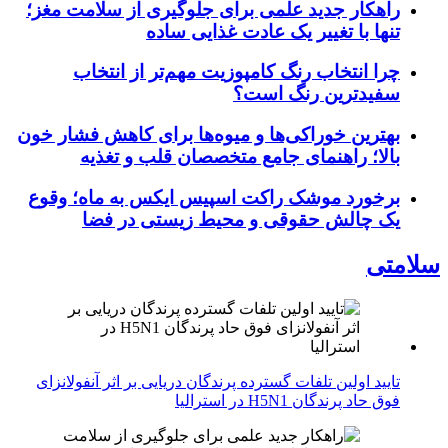
راهکار جدید علمی برای جلوگیری از سلامت مغز؛
تنها با تغییر یک عادت غذایی ساده
چرا انتخاب رنگ کامپوزیت مهم‌تر از انتخاب
سفیدترین رنگ است؟
بهترین خوراکی‌ها و میوه‌ها برای کاهش فشار خون
بالا؛ راهنمای جامع متخصصان قلب و تغذیه
برخورد موشک راکت اسپیس ایکس به ماه؛ وقوع
یک چالش حقوقی و محیط زیستی در فضا
سلامتی
تایید اولین تلفات گسترده پرندگان دریایی بر اثر آنفولانزای
فوق حاد پرندگان H5N1 در استرالیا