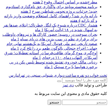
مطرح‌شده بر اساس احتمال وقوع
2 هفته
برنامه منچستریونایتد برای واگذاری حق نام‌گذاری استادیوم
جدید؛ جزئیات پروژه نجومی شیاطین سرخ
3 هفته
یارانه واریز شد؟ راهنمای کامل استعلام وضعیت واریز یارانه
و کد یارانه
4 هفته
هشدار CDC درباره شیوع یک انگل خطرناک؛ ابتلای صدها نفر
به اسهال شدید در ۱۸ ایالت آمریکا
1 ماه
بحران سوخت در روسیه؛ حضور کازاک‌ ها و نیروهای داوطلب
برای برقراری نظم در پمپ بنزین‌ های دریای سیاه
1 ماه
صعود تاریخی تیم ملی فوتبال آمریکا به یک‌هشتم نهایی جام
جهانی؛ اخراج جنجالی بالوگون طعم برد را تلخ کرد
1 ماه
اوج‌گیری موج گرمای طاقت‌فرسا در آستانه تعطیلات؛ شرق
آمریکا در التهاب دمای ۱۱۰ درجه‌ای
1 ماه
ردیابی مالک خودروی تفتیش‌شده توسط پلیس پکن در پی
برخورد هواپیما با برج سیتیک
1 ماه
تخت خواب دو نفره
ساعت دیواری
شنوایی سنجی در تهرانپارس
طراحی و تولید قالب
دی تمز
کلیه حقوق مادی و معنوی این سایت مربوط به
جستجو