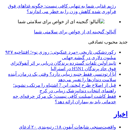
رژیم غذایی شما به تنهایی کافی نیست: چگونه غذاهای فوق
فرآوری شده کاهش وزن را به خطر می اندازند؟
آلبالو: گنجینه ای از خواص برای سلامتی شما
جدید
محبوب
تصادفی
رکوردشکنی تاریخی «مرد عنکبوتی: روزی نو»؛ افتتاحیه ۹۲۷
میلیون دلاری در گیشه جهانی
تایید اولین تلفات گسترده پرندگان دریایی بر اثر آنفولانزای
فوق حاد پرندگان H5N1 در استرالیا
آیا ارتودنسی فقط جنبه زیبایی دارد؟ وقتی یک درمان، آینده
سلامت دندان‌ها را تغییر می‌دهد
قبل از اصلاح طرح لبخند، این 7 اشتباه را مرتکب نشوید؛
راهنمای انتخاب دندانپزشک زیبایی در کرج
فقط کاشت ایمپلنت کافی نیست؛ یک مرکز حرفه‌ای چه
خدماتی باید به بیماران ارائه دهد؟
اخبار
واقعیت‌سنجی شایعات آیفون ۱۸: رتبه‌بندی ۲۰ ادعای