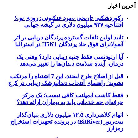
آخرین اخبار
رکوردشکنی تاریخی «مرد عنکبوتی: روزی نو»؛
افتتاحیه ۹۲۷ میلیون دلاری در گیشه جهانی
تایید اولین تلفات گسترده پرندگان دریایی بر اثر
آنفولانزای فوق حاد پرندگان H5N1 در استرالیا
آیا ارتودنسی فقط جنبه زیبایی دارد؟ وقتی یک
درمان، آینده سلامت دندان‌ها را تغییر می‌دهد
قبل از اصلاح طرح لبخند، این 7 اشتباه را مرتکب
نشوید؛ راهنمای انتخاب دندانپزشک زیبایی در کرج
فقط کاشت ایمپلنت کافی نیست؛ یک مرکز
حرفه‌ای چه خدماتی باید به بیماران ارائه دهد؟
اتهام کلاهبرداری ۱۲.۵ میلیون دلاری بنیان‌گذار
بیت‌ریور (BitRiver) در پرونده تجهیزات استخراج
رمزارز