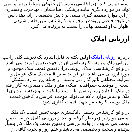
استفاده می کند . زیرا قاضی به مسائل حقوقی مسلط بوده اما نمی
تواند در موارد دیگری مانند پزشکی ، ساختمان ، مهاجرت و بسیاری
از این موارد تصمیم گیری مبتنی بر دانش تخصصی ارائه دهد . پس
در نتیجه قاضی پرونده با رجوع به کارشناس مربوطه و شنیدن
اظهارات او تصمیم نهایی را نسبت به پرونده می گیرد .
ارزیابی املاک
درباره
ارزیابی املاک
اولین نکته ی قابل اشاره یک تعریف کلی راجب
ارزیابی ملک و روش کارشناسی آن در جهت تعیین قیمت می باشد .
در واقع کارشناسی املاک روشی برای تعیین قیمت ملک موجود و
مورد ارزیابی می باشد . در فرایند تعیین قیمت یک ملک عوامل و
شرایط مختلفی تاثیرگذار می باشند . از جمله این موارد متشکل
است از موقعیت جغرافیایی ملک ، متراژ ملک ، مصالح به کار رفته
در ملک ، اندازه زمین ، سن بنا ، سند مالکیت ، نوع نقشه برداری از
ملک و سایر مواردی که می تواند موجب افزایش یا کاهش قیمت
ملک توسط کارشناس جهت قیمت گذاری شود .
در واقع کارشناس رسمی دادگستری جهت تعیین قیمت یک ملک
تمامی موارد را زیر نظر گرفته و بعد از بررسی کامل جوانب تعیین
قیمت می نمایید . در واقع بررسی و تعیین قیمت یک ملک کار بسیار
پیچیده و سخت و تخصصی می باشد و علم روز و تجربه کافی از