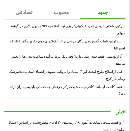
جدید
محبوب
تصادفی
رکوردشکنی تاریخی «مرد عنکبوتی: روزی نو»؛ افتتاحیه ۹۲۷ میلیون دلاری در گیشه
جهانی
تایید اولین تلفات گسترده پرندگان دریایی بر اثر آنفولانزای فوق حاد پرندگان H5N1 در
استرالیا
آیا ارتودنسی فقط جنبه زیبایی دارد؟ وقتی یک درمان، آینده سلامت دندان‌ها را تغییر
می‌دهد
قبل از اصلاح طرح لبخند، این 7 اشتباه را مرتکب نشوید؛ راهنمای انتخاب دندانپزشک
زیبایی در کرج
فقط کاشت ایمپلنت کافی نیست؛ یک مرکز حرفه‌ای چه خدماتی باید به بیماران ارائه
دهد؟
اخبار
واقعیت‌سنجی شایعات آیفون ۱۸: رتبه‌بندی ۲۰ ادعای مطرح‌شده بر اساس احتمال
وقوع
2 هفته