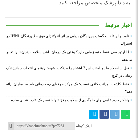
به دندانپزشک متخصص مراجعه کنید.
اخبار مرتبط
تایید اولین تلفات گسترده پرندگان دریایی بر اثر آنفولانزای فوق حاد پرندگان H5N1 در
استرالیا
آیا ارتودنسی فقط جنبه زیبایی دارد؟ وقتی یک درمان، آینده سلامت دندان‌ها را تغییر
می‌دهد
قبل از اصلاح طرح لبخند، این 7 اشتباه را مرتکب نشوید؛ راهنمای انتخاب دندانپزشک
زیبایی در کرج
فقط کاشت ایمپلنت کافی نیست؛ یک مرکز حرفه‌ای چه خدماتی باید به بیماران ارائه
دهد؟
راهکار جدید علمی برای جلوگیری از سلامت مغز؛ تنها با تغییر یک عادت غذایی ساده
لینک کوتاه