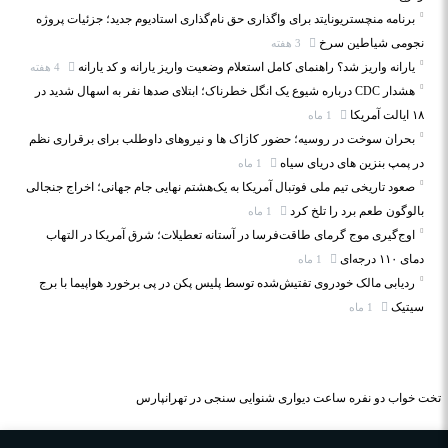
برنامه منچستریونایتد برای واگذاری حق نام‌گذاری استادیوم جدید؛ جزئیات پروژه
نجومی شیاطین سرخ
3 هفته
یارانه واریز شد؟ راهنمای کامل استعلام وضعیت واریز یارانه و کد یارانه
4 هفته
هشدار CDC درباره شیوع یک انگل خطرناک؛ ابتلای صدها نفر به اسهال شدید در
۱۸ ایالت آمریکا
1 ماه
بحران سوخت در روسیه؛ حضور کازاک‌ ها و نیروهای داوطلب برای برقراری نظم
در پمپ بنزین‌ های دریای سیاه
1 ماه
صعود تاریخی تیم ملی فوتبال آمریکا به یک‌هشتم نهایی جام جهانی؛ اخراج جنجالی
بالوگون طعم برد را تلخ کرد
1 ماه
اوج‌گیری موج گرمای طاقت‌فرسا در آستانه تعطیلات؛ شرق آمریکا در التهاب
دمای ۱۱۰ درجه‌ای
1 ماه
ردیابی مالک خودروی تفتیش‌شده توسط پلیس پکن در پی برخورد هواپیما با برج
سیتیک
1 ماه
تخت خواب دو نفره
ساعت دیواری
شنوایی سنجی در تهرانپارس