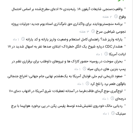
واقعیت‌سنجی شایعات آیفون ۱۸: رتبه‌بندی ۲۰ ادعای مطرح‌شده بر اساس احتمال
وقوع
2 هفته
برنامه منچستریونایتد برای واگذاری حق نام‌گذاری استادیوم جدید؛ جزئیات پروژه
نجومی شیاطین سرخ
3 هفته
یارانه واریز شد؟ راهنمای کامل استعلام وضعیت واریز یارانه و کد یارانه
1 ماه
هشدار CDC درباره شیوع یک انگل خطرناک؛ ابتلای صدها نفر به اسهال شدید در ۱۸
ایالت آمریکا
1 ماه
بحران سوخت در روسیه؛ حضور کازاک‌ ها و نیروهای داوطلب برای برقراری نظم در
پمپ بنزین‌ های دریای سیاه
1 ماه
صعود تاریخی تیم ملی فوتبال آمریکا به یک‌هشتم نهایی جام جهانی؛ اخراج جنجالی
بالوگون طعم برد را تلخ کرد
1 ماه
اوج‌گیری موج گرمای طاقت‌فرسا در آستانه تعطیلات؛ شرق آمریکا در التهاب دمای ۱۱۰
درجه‌ای
1 ماه
ردیابی مالک خودروی تفتیش‌شده توسط پلیس پکن در پی برخورد هواپیما با برج
سیتیک
1 ماه