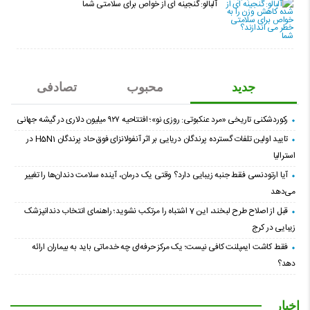
آلبالو: گنجینه ای از خواص برای سلامتی شما
جدید
محبوب
تصادفی
رکوردشکنی تاریخی «مرد عنکبوتی: روزی نو»؛ افتتاحیه ۹۲۷ میلیون دلاری در گیشه جهانی
تایید اولین تلفات گسترده پرندگان دریایی بر اثر آنفولانزای فوق حاد پرندگان H5N1 در
استرالیا
آیا ارتودنسی فقط جنبه زیبایی دارد؟ وقتی یک درمان، آینده سلامت دندان‌ها را تغییر
می‌دهد
قبل از اصلاح طرح لبخند، این 7 اشتباه را مرتکب نشوید؛ راهنمای انتخاب دندانپزشک
زیبایی در کرج
فقط کاشت ایمپلنت کافی نیست؛ یک مرکز حرفه‌ای چه خدماتی باید به بیماران ارائه
دهد؟
اخبار