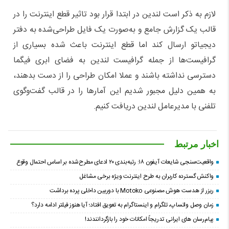
لازم به ذکر است لندین در ابتدا قرار بود تاثیر قطع اینترنت را در
قالب یک گزارش جامع و به‌صورت یک فایل طراحی‌شده به دفتر
دیجیاتو ارسال کند اما قطع اینترنت باعث شده بسیاری از
گرافیست‌ها از جمله گرافیست لندین به فضای ابری فیگما
دسترسی نداشته باشند و عملا امکان طراحی را از دست بدهند،
به همین دلیل مجبور شدیم این آمارها را در قالب گفت‌وگوی
تلفنی با مدیرعامل لندین دریافت کنیم.
اخبار مرتبط
واقعیت‌سنجی شایعات آیفون ۱۸: رتبه‌بندی ۲۰ ادعای مطرح‌شده بر اساس احتمال وقوع
واکنش گسترده کاربران به طرح اینترنت ویژه برخی مشاغل
ریزر از هدست هوش مصنوعی Motoko با دوربین داخلی پرده برداشت
زمان وصل واتساپ، تلگرام و اینستاگرام به تعویق افتاد؛ آیا هنوز فیلتر ادامه دارد؟
پیام‌رسان‌ های ایرانی تدریجاً امکانات خود را بازگردانندند!