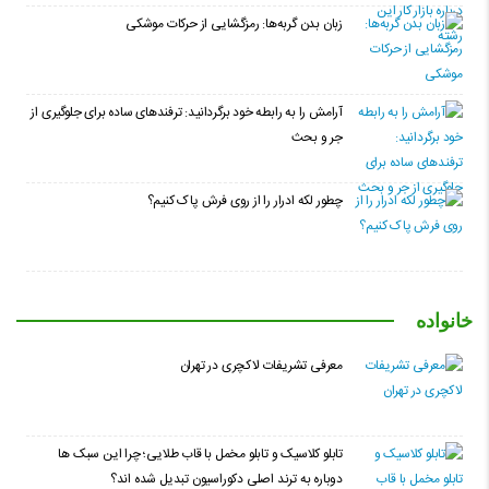
زبان بدن گربه‌ها: رمزگشایی از حرکات موشکی
آرامش را به رابطه خود برگردانید: ترفندهای ساده برای جلوگیری از
جر و بحث
چطور لکه ادرار را از روی فرش پاک کنیم؟
خانواده
معرفی تشریفات لاکچری در تهران
تابلو کلاسیک و تابلو مخمل با قاب طلایی؛ چرا این سبک ها
دوباره به ترند اصلی دکوراسیون تبدیل شده اند؟