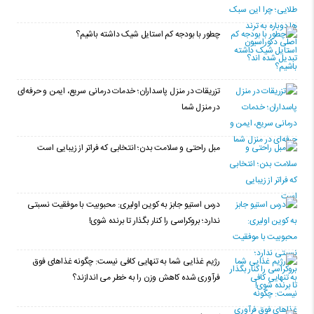
چطور با بودجه کم استایل شیک داشته باشیم؟
تزریقات در منزل پاسداران؛ خدمات درمانی سریع، ایمن و حرفه‌ای
در منزل شما
مبل راحتی و سلامت بدن؛ انتخابی که فراتر از زیبایی است
درس استیو جابز به کوین اولیری: محبوبیت با موفقیت نسبتی
ندارد؛ بروکراسی را کنار بگذار تا برنده شوی!
رژیم غذایی شما به تنهایی کافی نیست: چگونه غذاهای فوق
فرآوری شده کاهش وزن را به خطر می اندازند؟