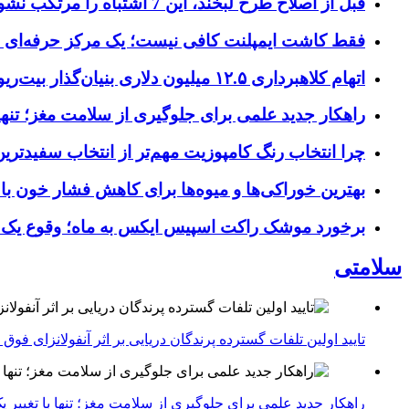
قبل از اصلاح طرح لبخند، این 7 اشتباه را مرتکب نشوید؛ راهنمای انتخاب دندانپزشک زیبایی در کرج
فقط کاشت ایمپلنت کافی نیست؛ یک مرکز حرفه‌ای چه خ
اتهام کلاهبرداری ۱۲.۵ میلیون دلاری بنیان‌گذار بیت‌ریور (BitRiver) در پرونده تجهیزات استخراج رمزارز
راهکار جدید علمی برای جلوگیری از سلامت مغز؛ تنها 
چرا انتخاب رنگ کامپوزیت مهم‌تر از انتخاب سفیدتر
بهترین خوراکی‌ها و میوه‌ها برای کاهش فشار خون با
برخورد موشک راکت اسپیس ایکس به ماه؛ وقوع یک
سلامتی
تایید اولین تلفات گسترده پرندگان دریایی بر اثر آنفولانزای فوق حاد پرندگان 1
راهکار جدید علمی برای جلوگیری از سلامت مغز؛ تنها با تغییر 