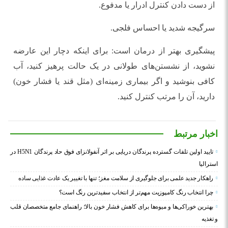
از دست دادن کنترل ادرار یا مدفوع.
سرگیجه شدید یا احساس فلجی.
پیشگیری بهتر از درمان است: برای اینکه دچار این عارضه
نشوید، از نشستن‌های طولانی در یک حالت پرهیز کنید، آب
کافی بنوشید و اگر بیماری زمینه‎‌ای (مثل قند یا فشار خون)
دارید، آن را مرتب کنترل کنید.
اخبار مرتبط
تایید اولین تلفات گسترده پرندگان دریایی بر اثر آنفولانزای فوق حاد پرندگان H5N1 در
استرالیا
راهکار جدید علمی برای جلوگیری از سلامت مغز؛ تنها با تغییر یک عادت غذایی ساده
چرا انتخاب رنگ کامپوزیت مهم‌تر از انتخاب سفیدترین رنگ است؟
بهترین خوراکی‌ها و میوه‌ها برای کاهش فشار خون بالا؛ راهنمای جامع متخصصان قلب
و تغذیه