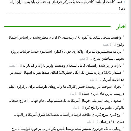
فقط کاشت ایمپلنت کافی نیست؛ یک مرکز حرفه‌ای چه خدماتی باید به بیماران ارائه
دهد؟
اخبار
واقعیت‌سنجی شایعات آیفون ۱۸: رتبه‌بندی ۲۰ ادعای مطرح‌شده بر اساس احتمال
وقوع
2 هفته
برنامه منچستریونایتد برای واگذاری حق نام‌گذاری استادیوم جدید؛ جزئیات پروژه
نجومی شیاطین سرخ
3 هفته
یارانه واریز شد؟ راهنمای کامل استعلام وضعیت واریز یارانه و کد یارانه
4 هفته
هشدار CDC درباره شیوع یک انگل خطرناک؛ ابتلای صدها نفر به اسهال شدید در
۱۸ ایالت آمریکا
1 ماه
بحران سوخت در روسیه؛ حضور کازاک‌ ها و نیروهای داوطلب برای برقراری نظم
در پمپ بنزین‌ های دریای سیاه
1 ماه
صعود تاریخی تیم ملی فوتبال آمریکا به یک‌هشتم نهایی جام جهانی؛ اخراج جنجالی
بالوگون طعم برد را تلخ کرد
1 ماه
اوج‌گیری موج گرمای طاقت‌فرسا در آستانه تعطیلات؛ شرق آمریکا در التهاب
دمای ۱۱۰ درجه‌ای
1 ماه
ردیابی مالک خودروی تفتیش‌شده توسط پلیس پکن در پی برخورد هواپیما با برج