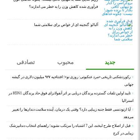
فرآوری شده کاهش وزن را به خطر می اندازند؟
آلبالو: گنجینه ای از خواص برای سلامتی شما
جدید
محبوب
تصادفی
رکوردشکنی تاریخی «مرد عنکبوتی: روزی نو»؛ افتتاحیه ۹۲۷ میلیون دلاری در گیشه
جهانی
تایید اولین تلفات گسترده پرندگان دریایی بر اثر آنفولانزای فوق حاد پرندگان H5N1 در
استرالیا
آیا ارتودنسی فقط جنبه زیبایی دارد؟ وقتی یک درمان، آینده سلامت دندان‌ها را تغییر
می‌دهد
قبل از اصلاح طرح لبخند، این 7 اشتباه را مرتکب نشوید؛ راهنمای انتخاب دندانپزشک
زیبایی در کرج