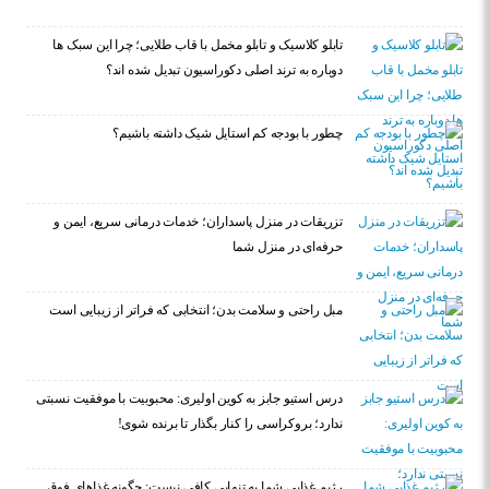
تابلو کلاسیک و تابلو مخمل با قاب طلایی؛ چرا این سبک ها
دوباره به ترند اصلی دکوراسیون تبدیل شده اند؟
چطور با بودجه کم استایل شیک داشته باشیم؟
تزریقات در منزل پاسداران؛ خدمات درمانی سریع، ایمن و
حرفه‌ای در منزل شما
مبل راحتی و سلامت بدن؛ انتخابی که فراتر از زیبایی است
درس استیو جابز به کوین اولیری: محبوبیت با موفقیت نسبتی
ندارد؛ بروکراسی را کنار بگذار تا برنده شوی!
رژیم غذایی شما به تنهایی کافی نیست: چگونه غذاهای فوق