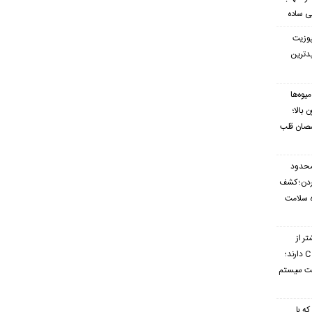
ی ساده
پوزیت
یدترین
یوه‌ها
بالا؛
صصان قلب
محدود
ردن؛ کشف
ه سلامت
تر از
گریپ‌فروت ویتامین C دارند؛
ویت سیستم
که با