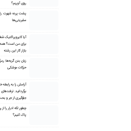
روی آوریم؟
پشت پرده شهرت: راز
سلبریتی‌ها
آیا کایروپراکتیک ش
برای من است؟ همه چ
بازار کار این رشته
زبان بدن گربه‌ها: رمز
حرکات موشکی
آرامش را به رابطه خ
برگردانید: ترفندهای 
جلوگیری از جر و بح
چطور لکه ادرار را از
پاک کنیم؟