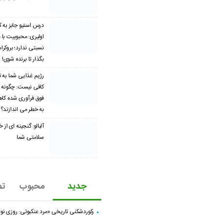
درس استیو جابز به 
اولیری: محبوبیت با
نسبتی ندارد؛ بروکراس
بگذار تا برنده شوی!
رژیم غذایی شما به ت
کافی نیست: چگونه 
فوق فرآوری شده کا
به خطر می اندازند؟
آلبالو: گنجینه ای از
سلامتی شما
جدید
محبوب
تص
رکوردشکنی تاریخی «مرد عنکبوتی: روزی نو»؛