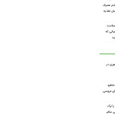
شتر مصرف
ان تغذیه
سلامت
یاتی که
ید
چری در
خاطره
های عروسی
را ترک
ی سالم