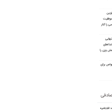
کوین
 موفقیت
ی را کنار
نهایی
غذاهای
هش وزن را
 خواص برای
ادفی
 افتتاحیه