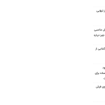
 تنهایی
غل مناسبی
یز درباره
گشایی از
ود
ساده برای
ث
 روی فرش