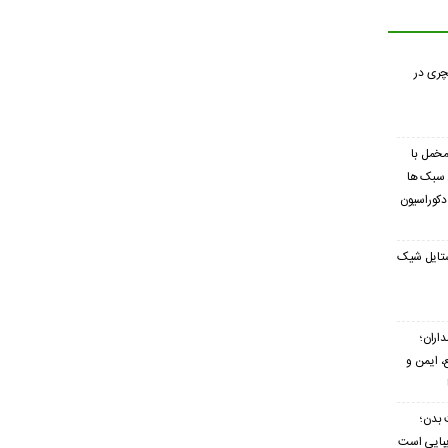
چری در
 مخمل با
 سبک ها
 دکوراسیون
ستایل شیک
اران؛
 ایمن و
 بدن؛
زیبایی است