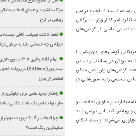
قبل از اصلاح طرح ل
مرتکب نشوید؛ راهنمای انتخاب دندان
لاس رسیده است تا تحت بررسی
کنگره آمریکا از وزارت بازرگانی
زیبایی در کرج
ات امنیتی ناشی از گوشی‌های
فقط کاشت ایمپلنت کافی نیست؛ یک
حرفه‌ای چه خدماتی باید به بیماران ارا
ریکایی گوشی‌های وان‌پلاس را
اتهام کلاهبرداری ۱۲.۵ میلی
برای استفاده در شبکه‌های مخابراتی ورایزن و T-Mobile به فروش می‌رسانند. بر اساس
بیت‌ریور (BitRiver) در پرونده تج
فته، گوشی‌های وان‌پلاس ممکن
استخراج رمزارز
ساس شخصی را به سرورهایی در
راهکار جدید علمی برای جلوگیری از
رنامه نظارت بر فناوری اطلاعات و
مغز؛ تنها با تغییر یک عادت غذایی ساده
 گوشی‌های وان‌پلاس کند. این بررسی باید
چرا انتخاب رنگ کامپوزیت مهم‌تر از
‌آوری می‌شود؛ از جمله امکان
سفیدترین رنگ است؟