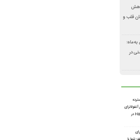
کاهش
ان قلب و
ه ماه؛
ی در
سترده
 آنفولانزای
فوق حاد پرندگان H5N1 در
ای
 تنها با