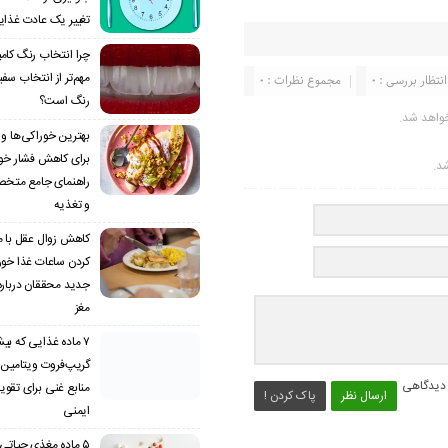
تغییر یک عادت غذای
چرا انتخاب رنگ کام
مهم‌تر از انتخاب سف
انتظار بررسی : 0
مجموع نظرات : 0
رنگ است؟
واهد شد.
بهترین خوراکی‌ها و م
برای کاهش فشار خون 
شد.
راهنمای جامع متخ
و تغذیه
کاهش زوال عقل با 
کردن ساعات غذا خو
جدید محققان دربار
مغز
۷ ماده غذایی که بیش
 دیدگاهی
منابع غنی برای تق
ارسال نظر
پاک کردن !
ایمنی
۵ ماده مغذی حیاتی 