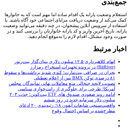
جمع‌بندی
استعلام وضعیت یارانه یک اقدام ساده اما مهم است که به خانوارها
کمک می‌کند از وضعیت دریافت مزایای اجتماعی خود آگاه باشند. با
استفاده از سرویس آنلاین پیشخوان، در چند دقیقه می‌توانید وضعیت
یارانه، تاریخ آخرین واریز و کد یارانه خانوارتان را بررسی کنید و در
صورت وجود مشکل، اقدام لازم را به‌موقع انجام دهید.
اخبار مرتبط
اتهام کلاهبرداری ۱۲.۵ میلیون دلاری بنیان‌گذار بیت‌ریور
(BitRiver) در پرونده تجهیزات استخراج رمزارز
بحران در صرافی بیت‌مارت؛ کندی شدید برداشت‌ها و سقوط
۸۱ درصدی توکن BMX پس از اعلام تعطیلی
تصویب لایحه جنجالی منع معاملات نهانی نمایندگان مجلس
آمریکا؛ طرحی برای جلوگیری از رانت‌خواری سیاسی
ادامه روند صعودی صندوق‌ های ETF بیت‌کوین؛ جذب ۲۰۳
میلیون دلار سرمایه جدید در روز ششم
واقعیت‌سنجی شایعات آیفون ۱۸: رتبه‌بندی ۲۰ ادعای
مطرح‌شده بر اساس احتمال وقوع