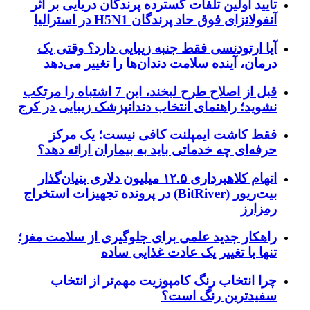
تایید اولین تلفات گسترده پرندگان دریایی بر اثر
آنفولانزای فوق حاد پرندگان H5N1 در استرالیا
آیا ارتودنسی فقط جنبه زیبایی دارد؟ وقتی یک
درمان، آینده سلامت دندان‌ها را تغییر می‌دهد
قبل از اصلاح طرح لبخند، این 7 اشتباه را مرتکب
نشوید؛ راهنمای انتخاب دندانپزشک زیبایی در کرج
فقط کاشت ایمپلنت کافی نیست؛ یک مرکز
حرفه‌ای چه خدماتی باید به بیماران ارائه دهد؟
اتهام کلاهبرداری ۱۲.۵ میلیون دلاری بنیان‌گذار
بیت‌ریور (BitRiver) در پرونده تجهیزات استخراج
رمزارز
راهکار جدید علمی برای جلوگیری از سلامت مغز؛
تنها با تغییر یک عادت غذایی ساده
چرا انتخاب رنگ کامپوزیت مهم‌تر از انتخاب
سفیدترین رنگ است؟