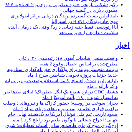
رکوردشکنی تاریخی «مرد عنکبوتی: روزی نو»؛ افتتاحیه ۹۲۷
میلیون دلاری در گیشه جهانی
تایید اولین تلفات گسترده پرندگان دریایی بر اثر آنفولانزای
فوق حاد پرندگان H5N1 در استرالیا
آیا ارتودنسی فقط جنبه زیبایی دارد؟ وقتی یک درمان، آینده
سلامت دندان‌ها را تغییر می‌دهد
اخبار
واقعیت‌سنجی شایعات آیفون ۱۸: رتبه‌بندی ۲۰ ادعای
مطرح‌شده بر اساس احتمال وقوع
2 هفته
برنامه منچستریونایتد برای واگذاری حق نام‌گذاری استادیوم
جدید؛ جزئیات پروژه نجومی شیاطین سرخ
1 ماه
یارانه واریز شد؟ راهنمای کامل استعلام وضعیت واریز یارانه
و کد یارانه
1 ماه
هشدار CDC درباره شیوع یک انگل خطرناک؛ ابتلای صدها نفر
به اسهال شدید در ۱۸ ایالت آمریکا
1 ماه
بحران سوخت در روسیه؛ حضور کازاک‌ ها و نیروهای داوطلب
برای برقراری نظم در پمپ بنزین‌ های دریای سیاه
1 ماه
صعود تاریخی تیم ملی فوتبال آمریکا به یک‌هشتم نهایی جام
جهانی؛ اخراج جنجالی بالوگون طعم برد را تلخ کرد
1 ماه
اوج‌گیری موج گرمای طاقت‌فرسا در آستانه تعطیلات؛ شرق
آمریکا در التهاب دمای ۱۱۰ درجه‌ای
1 ماه