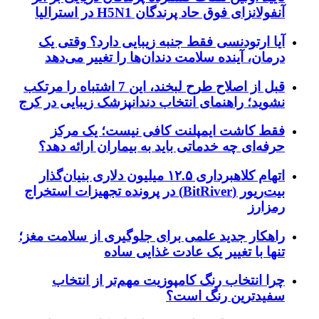
آنفولانزای فوق حاد پرندگان H5N1 در استرالیا
آیا ارتودنسی فقط جنبه زیبایی دارد؟ وقتی یک
درمان، آینده سلامت دندان‌ها را تغییر می‌دهد
قبل از اصلاح طرح لبخند، این 7 اشتباه را مرتکب
نشوید؛ راهنمای انتخاب دندانپزشک زیبایی در کرج
فقط کاشت ایمپلنت کافی نیست؛ یک مرکز
حرفه‌ای چه خدماتی باید به بیماران ارائه دهد؟
اتهام کلاهبرداری ۱۲.۵ میلیون دلاری بنیان‌گذار
بیت‌ریور (BitRiver) در پرونده تجهیزات استخراج
رمزارز
راهکار جدید علمی برای جلوگیری از سلامت مغز؛
تنها با تغییر یک عادت غذایی ساده
چرا انتخاب رنگ کامپوزیت مهم‌تر از انتخاب
سفیدترین رنگ است؟