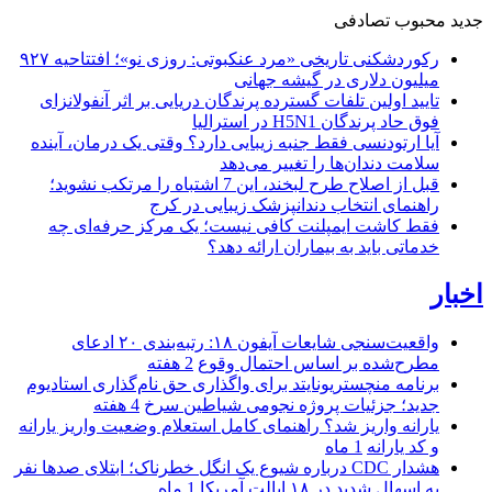
جدید
محبوب
تصادفی
رکوردشکنی تاریخی «مرد عنکبوتی: روزی نو»؛ افتتاحیه ۹۲۷
میلیون دلاری در گیشه جهانی
تایید اولین تلفات گسترده پرندگان دریایی بر اثر آنفولانزای
فوق حاد پرندگان H5N1 در استرالیا
آیا ارتودنسی فقط جنبه زیبایی دارد؟ وقتی یک درمان، آینده
سلامت دندان‌ها را تغییر می‌دهد
قبل از اصلاح طرح لبخند، این 7 اشتباه را مرتکب نشوید؛
راهنمای انتخاب دندانپزشک زیبایی در کرج
فقط کاشت ایمپلنت کافی نیست؛ یک مرکز حرفه‌ای چه
خدماتی باید به بیماران ارائه دهد؟
اخبار
واقعیت‌سنجی شایعات آیفون ۱۸: رتبه‌بندی ۲۰ ادعای
مطرح‌شده بر اساس احتمال وقوع
2 هفته
برنامه منچستریونایتد برای واگذاری حق نام‌گذاری استادیوم
جدید؛ جزئیات پروژه نجومی شیاطین سرخ
4 هفته
یارانه واریز شد؟ راهنمای کامل استعلام وضعیت واریز یارانه
و کد یارانه
1 ماه
هشدار CDC درباره شیوع یک انگل خطرناک؛ ابتلای صدها نفر
به اسهال شدید در ۱۸ ایالت آمریکا
1 ماه