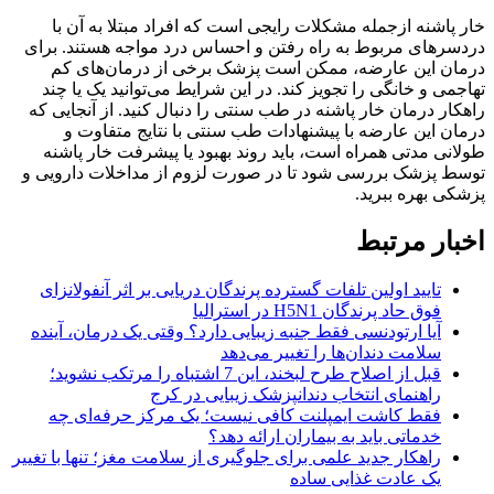
خار پاشنه ازجمله مشکلات رایجی است که افراد مبتلا به آن با
دردسرهای مربوط به راه رفتن و احساس درد مواجه هستند. برای
درمان این عارضه، ممکن است پزشک برخی از درمان‌های کم
تهاجمی و خانگی را تجویز کند. در این شرایط می‌توانید یک یا چند
راهکار درمان خار پاشنه در طب سنتی را دنبال کنید. از آنجایی که
درمان این عارضه با پیشنهادات طب سنتی با نتایج متفاوت و
طولانی مدتی همراه است، باید روند بهبود یا پیشرفت خار پاشنه
توسط پزشک بررسی شود تا در صورت لزوم از مداخلات دارویی و
پزشکی بهره ببرید.
اخبار مرتبط
تایید اولین تلفات گسترده پرندگان دریایی بر اثر آنفولانزای
فوق حاد پرندگان H5N1 در استرالیا
آیا ارتودنسی فقط جنبه زیبایی دارد؟ وقتی یک درمان، آینده
سلامت دندان‌ها را تغییر می‌دهد
قبل از اصلاح طرح لبخند، این 7 اشتباه را مرتکب نشوید؛
راهنمای انتخاب دندانپزشک زیبایی در کرج
فقط کاشت ایمپلنت کافی نیست؛ یک مرکز حرفه‌ای چه
خدماتی باید به بیماران ارائه دهد؟
راهکار جدید علمی برای جلوگیری از سلامت مغز؛ تنها با تغییر
یک عادت غذایی ساده