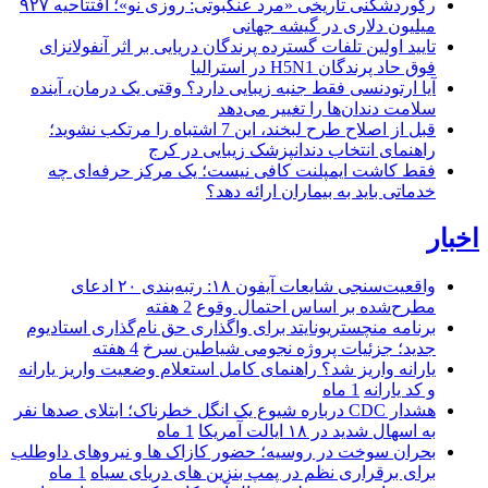
رکوردشکنی تاریخی «مرد عنکبوتی: روزی نو»؛ افتتاحیه ۹۲۷
میلیون دلاری در گیشه جهانی
تایید اولین تلفات گسترده پرندگان دریایی بر اثر آنفولانزای
فوق حاد پرندگان H5N1 در استرالیا
آیا ارتودنسی فقط جنبه زیبایی دارد؟ وقتی یک درمان، آینده
سلامت دندان‌ها را تغییر می‌دهد
قبل از اصلاح طرح لبخند، این 7 اشتباه را مرتکب نشوید؛
راهنمای انتخاب دندانپزشک زیبایی در کرج
فقط کاشت ایمپلنت کافی نیست؛ یک مرکز حرفه‌ای چه
خدماتی باید به بیماران ارائه دهد؟
اخبار
واقعیت‌سنجی شایعات آیفون ۱۸: رتبه‌بندی ۲۰ ادعای
مطرح‌شده بر اساس احتمال وقوع
2 هفته
برنامه منچستریونایتد برای واگذاری حق نام‌گذاری استادیوم
جدید؛ جزئیات پروژه نجومی شیاطین سرخ
4 هفته
یارانه واریز شد؟ راهنمای کامل استعلام وضعیت واریز یارانه
و کد یارانه
1 ماه
هشدار CDC درباره شیوع یک انگل خطرناک؛ ابتلای صدها نفر
به اسهال شدید در ۱۸ ایالت آمریکا
1 ماه
بحران سوخت در روسیه؛ حضور کازاک‌ ها و نیروهای داوطلب
برای برقراری نظم در پمپ بنزین‌ های دریای سیاه
1 ماه