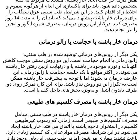
تشخیص داده شود، باید برای پاکسازی این اندام از هرگونه سموم و
اخلاط زائد اقدام کنید. در این شرایط، طب سنتی عرق سنگاب را
برای درمان خار پاشنه پیشنهاد می‌کند که باید آن را به مدت 14 روز
مصرف کنید. درکنار این روش درمان، مصرف شیره انگور و انجیر
را نیز انجام دهید.
درمان خار پاشنه با حجامت یا زالو درمانی
یکی دیگر از روش‌های درمانی توصیه شده در طب سنتی،
زالودرمانی یا انجام حجامت است. این دو روش سنتی موجب کاهش
التهابات و تورم موجود در پاشنه پا و درنهایت ازبین رفتن خار پاشنه
می‌شوند. در اکثر مواقع با یک جلسه حجامت یا زالودرمانی، این
عارضه درمان می‌شود؛ اما با توجه به پیشرفت خار پاشنه ممکن
است به تکرار این دو روش نیاز باشد. برای این کار، تمرکز روی دو
طرف تاندون آشیل و به‌ویژه بخش‌های داخل کف پا است.
درمان خار پاشنه با مصرف کلسیم های طبیعی
یکی دیگر از روش‌های درمان خار پاشنه در طب سنتی، شامل
مصرف کلسیم‌های طبیعی است. زمانی که رسوب غیرطبیعی
کلسیم در استخوان ناحیه پاشنه پا اتفاق می‌افتد، خار پاشنه ایجاد
می‌شود. در این شرایط، مصرف مواد غذایی که کلسیم زیادی دارد،
باعث تشدید بیماری می‌شود. اما در طب سنتی این باور وجود دارد