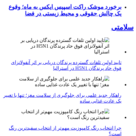
برخورد موشک راکت اسپیس ایکس به ماه؛ وقوع
یک چالش حقوقی و محیط زیستی در فضا
سلامتی
تایید اولین تلفات گسترده پرندگان دریایی بر اثر آنفولانزای
فوق حاد پرندگان H5N1 در استرالیا
راهکار جدید علمی برای جلوگیری از سلامت مغز؛ تنها با تغییر
یک عادت غذایی ساده
چرا انتخاب رنگ کامپوزیت مهم‌تر از انتخاب سفیدترین رنگ
است؟