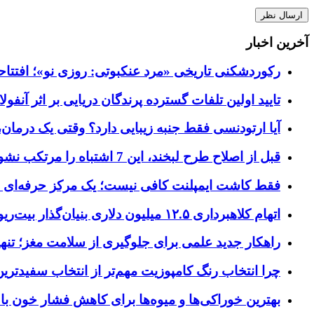
آخرین اخبار
رکوردشکنی تاریخی «مرد عنکبوتی: روزی نو»؛ افتتاحیه ۹۲۷ میلیون دلاری در گیشه ج
تایید اولین تلفات گسترده پرندگان دریایی بر اثر آنفولانزای فوق ح
آیا ارتودنسی فقط جنبه زیبایی دارد؟ وقتی یک درمان، 
قبل از اصلاح طرح لبخند، این 7 اشتباه را مرتکب نشوید؛ راهنمای انتخاب دندانپزشک زیبایی در کرج
فقط کاشت ایمپلنت کافی نیست؛ یک مرکز حرفه‌ای چه خ
اتهام کلاهبرداری ۱۲.۵ میلیون دلاری بنیان‌گذار بیت‌ریور (BitRiver) در پرونده تجهیزات استخراج رمزارز
راهکار جدید علمی برای جلوگیری از سلامت مغز؛ تنها 
چرا انتخاب رنگ کامپوزیت مهم‌تر از انتخاب سفیدتر
بهترین خوراکی‌ها و میوه‌ها برای کاهش فشار خون با