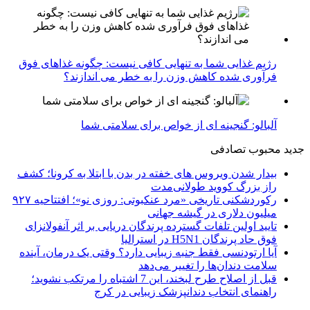
رژیم غذایی شما به تنهایی کافی نیست: چگونه غذاهای فوق
فرآوری شده کاهش وزن را به خطر می اندازند؟
آلبالو: گنجینه ای از خواص برای سلامتی شما
جدید
محبوب
تصادفی
بیدار شدن ویروس‌ های خفته در بدن با ابتلا به کرونا؛ کشف
راز بزرگ کووید طولانی‌مدت
رکوردشکنی تاریخی «مرد عنکبوتی: روزی نو»؛ افتتاحیه ۹۲۷
میلیون دلاری در گیشه جهانی
تایید اولین تلفات گسترده پرندگان دریایی بر اثر آنفولانزای
فوق حاد پرندگان H5N1 در استرالیا
آیا ارتودنسی فقط جنبه زیبایی دارد؟ وقتی یک درمان، آینده
سلامت دندان‌ها را تغییر می‌دهد
قبل از اصلاح طرح لبخند، این 7 اشتباه را مرتکب نشوید؛
راهنمای انتخاب دندانپزشک زیبایی در کرج