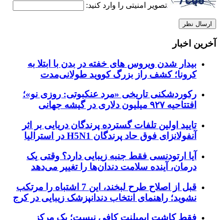
تصویر امنیتی را وارد کنید:
آخرین اخبار
بیدار شدن ویروس‌ های خفته در بدن با ابتلا به
کرونا؛ کشف راز بزرگ کووید طولانی‌مدت
رکوردشکنی تاریخی «مرد عنکبوتی: روزی نو»؛
افتتاحیه ۹۲۷ میلیون دلاری در گیشه جهانی
تایید اولین تلفات گسترده پرندگان دریایی بر اثر
آنفولانزای فوق حاد پرندگان H5N1 در استرالیا
آیا ارتودنسی فقط جنبه زیبایی دارد؟ وقتی یک
درمان، آینده سلامت دندان‌ها را تغییر می‌دهد
قبل از اصلاح طرح لبخند، این 7 اشتباه را مرتکب
نشوید؛ راهنمای انتخاب دندانپزشک زیبایی در کرج
فقط کاشت ایمپلنت کافی نیست؛ یک مرکز