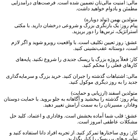
مالی: امنیت مالی‌تان تضمین شده است. فرصت‌های درآمدزایی
مطمئن و بادوام خواهید داشت.
متولدین بهمن (تولد دوباره)
پیام روز: یک بازنگری بزرگ و شروعی درخشان دارید. با مکثی
استراتژیک، ترس‌ها را دور بریزید.
عشق: روز تعیین تکلیف است. با واقعیت روبرو شوید و اگر لازم
است، دوستانه عقب‌نشینی کنید.
کار: فعلاً پروژه بزرگ یا ریسک جدیدی را شروع نکنید. پایه‌های
کارهای فعلی را محکم کنید.
مالی: اشتباهات گذشته را جبران کنید. خرید بزرگ و سرمایه‌گذاری
جدید را به روز دیگری موکول کنید.
متولدین اسفند (ارزیابی و حمایت)
پیام روز: گذشته را ببخشید و آگاهانه به جلو بروید. با حمایت دوستان
وفادار، مسیرتان را به سمت آرامش تغییر دهید.
عشق: قلب شما آماده بخشش است. وفاداری و اعتماد، کلید حل
مشکلات عاطفی امروز است.
کار: روی ساختارها تمرکز کنید. از تجربه افراد دانا استفاده کنید و
نوآوری‌های پرریسک را کنار بگذارید.