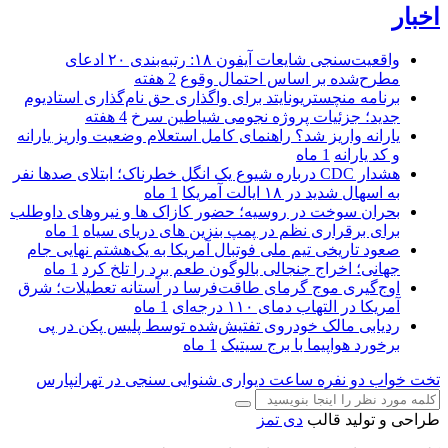
اخبار
واقعیت‌سنجی شایعات آیفون ۱۸: رتبه‌بندی ۲۰ ادعای
مطرح‌شده بر اساس احتمال وقوع
2 هفته
برنامه منچستریونایتد برای واگذاری حق نام‌گذاری استادیوم
جدید؛ جزئیات پروژه نجومی شیاطین سرخ
4 هفته
یارانه واریز شد؟ راهنمای کامل استعلام وضعیت واریز یارانه
و کد یارانه
1 ماه
هشدار CDC درباره شیوع یک انگل خطرناک؛ ابتلای صدها نفر
به اسهال شدید در ۱۸ ایالت آمریکا
1 ماه
بحران سوخت در روسیه؛ حضور کازاک‌ ها و نیروهای داوطلب
برای برقراری نظم در پمپ بنزین‌ های دریای سیاه
1 ماه
صعود تاریخی تیم ملی فوتبال آمریکا به یک‌هشتم نهایی جام
جهانی؛ اخراج جنجالی بالوگون طعم برد را تلخ کرد
1 ماه
اوج‌گیری موج گرمای طاقت‌فرسا در آستانه تعطیلات؛ شرق
آمریکا در التهاب دمای ۱۱۰ درجه‌ای
1 ماه
ردیابی مالک خودروی تفتیش‌شده توسط پلیس پکن در پی
برخورد هواپیما با برج سیتیک
1 ماه
تخت خواب دو نفره
ساعت دیواری
شنوایی سنجی در تهرانپارس
طراحی و تولید قالب
دی تمز