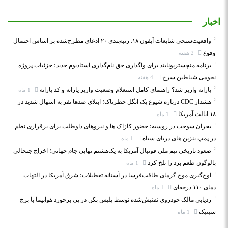
اخبار
واقعیت‌سنجی شایعات آیفون ۱۸: رتبه‌بندی ۲۰ ادعای مطرح‌شده بر اساس احتمال
وقوع
2 هفته
برنامه منچستریونایتد برای واگذاری حق نام‌گذاری استادیوم جدید؛ جزئیات پروژه
نجومی شیاطین سرخ
4 هفته
یارانه واریز شد؟ راهنمای کامل استعلام وضعیت واریز یارانه و کد یارانه
1 ماه
هشدار CDC درباره شیوع یک انگل خطرناک؛ ابتلای صدها نفر به اسهال شدید در
۱۸ ایالت آمریکا
1 ماه
بحران سوخت در روسیه؛ حضور کازاک‌ ها و نیروهای داوطلب برای برقراری نظم
در پمپ بنزین‌ های دریای سیاه
1 ماه
صعود تاریخی تیم ملی فوتبال آمریکا به یک‌هشتم نهایی جام جهانی؛ اخراج جنجالی
بالوگون طعم برد را تلخ کرد
1 ماه
اوج‌گیری موج گرمای طاقت‌فرسا در آستانه تعطیلات؛ شرق آمریکا در التهاب
دمای ۱۱۰ درجه‌ای
1 ماه
ردیابی مالک خودروی تفتیش‌شده توسط پلیس پکن در پی برخورد هواپیما با برج
سیتیک
1 ماه