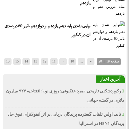
یازدهم
نهایی شدن پایه دهم یازدهم و دوازدهم تاثیر 60 درصدی
آن در کنکور
صفحه 19 از 20
«
...
10
‹
11
12
13
14
15
16
7
آخرین اخبار
رکوردشکنی تاریخی «مرد عنکبوتی: روزی نو»؛ افتتاحیه ۹۲۷ میلیون
دلاری در گیشه جهانی
تایید اولین تلفات گسترده پرندگان دریایی بر اثر آنفولانزای فوق حاد
پرندگان H5N1 در استرالیا