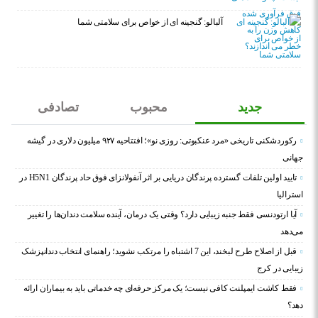
آلبالو: گنجینه ای از خواص برای سلامتی شما
جدید
محبوب
تصادفی
رکوردشکنی تاریخی «مرد عنکبوتی: روزی نو»؛ افتتاحیه ۹۲۷ میلیون دلاری در گیشه
جهانی
تایید اولین تلفات گسترده پرندگان دریایی بر اثر آنفولانزای فوق حاد پرندگان H5N1 در
استرالیا
آیا ارتودنسی فقط جنبه زیبایی دارد؟ وقتی یک درمان، آینده سلامت دندان‌ها را تغییر
می‌دهد
قبل از اصلاح طرح لبخند، این 7 اشتباه را مرتکب نشوید؛ راهنمای انتخاب دندانپزشک
زیبایی در کرج
فقط کاشت ایمپلنت کافی نیست؛ یک مرکز حرفه‌ای چه خدماتی باید به بیماران ارائه
دهد؟