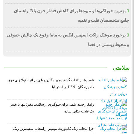
بهترین خوراکی‌ها و میوه‌ها برای کاهش فشار خون بالا؛ راهنمای
جامع متخصصان قلب و تغذیه
برخورد موشک راکت اسپیس ایکس به ماه؛ وقوع یک چالش حقوقی
و محیط زیستی در فضا
سلامتی
تایید اولین تلفات گسترده پرندگان دریایی بر اثر آنفولانزای فوق
حاد پرندگان H5N1 در استرالیا
راهکار جدید علمی برای جلوگیری از سلامت مغز؛ تنها با تغییر
یک عادت غذایی ساده
چرا انتخاب رنگ کامپوزیت مهم‌تر از انتخاب سفیدترین رنگ