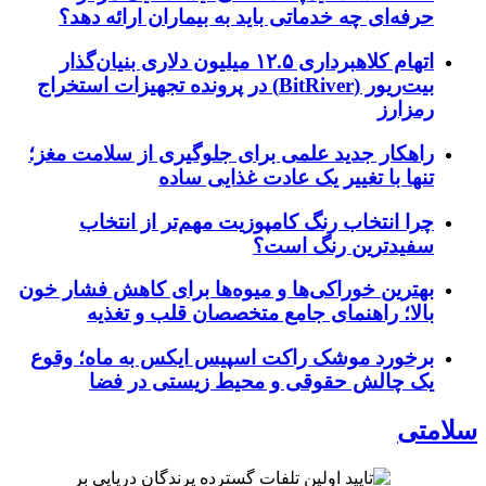
حرفه‌ای چه خدماتی باید به بیماران ارائه دهد؟
اتهام کلاهبرداری ۱۲.۵ میلیون دلاری بنیان‌گذار
بیت‌ریور (BitRiver) در پرونده تجهیزات استخراج
رمزارز
راهکار جدید علمی برای جلوگیری از سلامت مغز؛
تنها با تغییر یک عادت غذایی ساده
چرا انتخاب رنگ کامپوزیت مهم‌تر از انتخاب
سفیدترین رنگ است؟
بهترین خوراکی‌ها و میوه‌ها برای کاهش فشار خون
بالا؛ راهنمای جامع متخصصان قلب و تغذیه
برخورد موشک راکت اسپیس ایکس به ماه؛ وقوع
یک چالش حقوقی و محیط زیستی در فضا
سلامتی