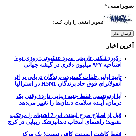
تصویر امنیتی
*
تصویر امنیتی را وارد کنید:
آخرین اخبار
رکوردشکنی تاریخی «مرد عنکبوتی: روزی نو»؛
افتتاحیه ۹۲۷ میلیون دلاری در گیشه جهانی
تایید اولین تلفات گسترده پرندگان دریایی بر اثر
آنفولانزای فوق حاد پرندگان H5N1 در استرالیا
آیا ارتودنسی فقط جنبه زیبایی دارد؟ وقتی یک
درمان، آینده سلامت دندان‌ها را تغییر می‌دهد
قبل از اصلاح طرح لبخند، این 7 اشتباه را مرتکب
نشوید؛ راهنمای انتخاب دندانپزشک زیبایی در کرج
فقط کاشت ایمپلنت کافی نیست؛ یک مرکز