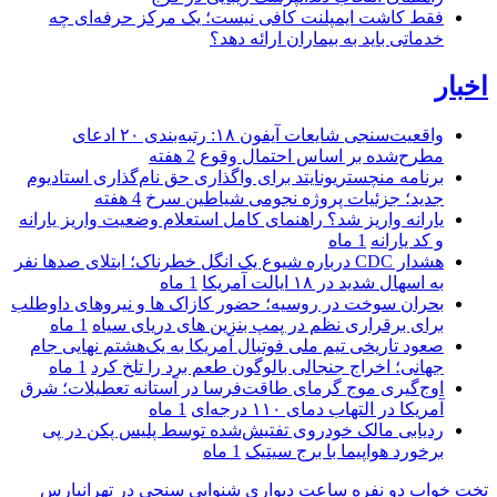
فقط کاشت ایمپلنت کافی نیست؛ یک مرکز حرفه‌ای چه
خدماتی باید به بیماران ارائه دهد؟
اخبار
واقعیت‌سنجی شایعات آیفون ۱۸: رتبه‌بندی ۲۰ ادعای
مطرح‌شده بر اساس احتمال وقوع
2 هفته
برنامه منچستریونایتد برای واگذاری حق نام‌گذاری استادیوم
جدید؛ جزئیات پروژه نجومی شیاطین سرخ
4 هفته
یارانه واریز شد؟ راهنمای کامل استعلام وضعیت واریز یارانه
و کد یارانه
1 ماه
هشدار CDC درباره شیوع یک انگل خطرناک؛ ابتلای صدها نفر
به اسهال شدید در ۱۸ ایالت آمریکا
1 ماه
بحران سوخت در روسیه؛ حضور کازاک‌ ها و نیروهای داوطلب
برای برقراری نظم در پمپ بنزین‌ های دریای سیاه
1 ماه
صعود تاریخی تیم ملی فوتبال آمریکا به یک‌هشتم نهایی جام
جهانی؛ اخراج جنجالی بالوگون طعم برد را تلخ کرد
1 ماه
اوج‌گیری موج گرمای طاقت‌فرسا در آستانه تعطیلات؛ شرق
آمریکا در التهاب دمای ۱۱۰ درجه‌ای
1 ماه
ردیابی مالک خودروی تفتیش‌شده توسط پلیس پکن در پی
برخورد هواپیما با برج سیتیک
1 ماه
تخت خواب دو نفره
ساعت دیواری
شنوایی سنجی در تهرانپارس