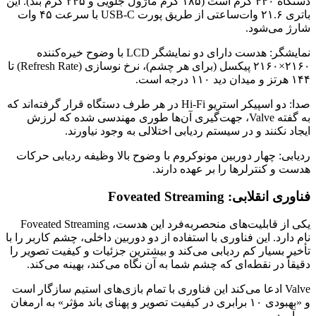
دستگاه ۴۴۰ گرم است (۱۸۵ گرم ماژول جلویی و ۲۴۵ گرم بند). این
باتری ۲۱.۶ وات‌ساعتی از طریق پورت USB-C با سرعت ۴۵ وات
شارژ می‌شود.
نمایشگر: هدست دارای دو نمایشگر LCD با وضوح خیره‌کننده
۲۱۶۰×۲۱۶۰ پیکسل (برای هر چشم)، نرخ نوسازی (Refresh Rate) تا
۱۴۴ هرتز و میدان دید ۱۱۰ درجه است.
صدا: دو اسپیکر استریو Hi-Fi در هر طرف دستگاه قرار گرفته‌اند که
به گفته Valve، جهت‌گیری آن‌ها طوری مهندسی شده که لرزش
ایجاد نکنند و در سیستم ردیابی اختلالی به وجود نیاورند.
ردیابی: چهار دوربین مونوکروم با وضوح بالا وظیفه ردیابی حرکات
هدست و کنترلرها را بر عهده دارند.
فناوری انقلابی: Foveated Streaming
یکی از قابلیت‌های منحصربه‌فرد این هدست، Foveated Streaming
نام دارد. این فناوری با استفاده از دو دوربین داخلی، چشم کاربر را با
تأخیر بسیار کم ردیابی می‌کند و بیشترین جزئیات و کیفیت تصویر را
دقیقاً در نقطه‌ای که چشم شما به آن نگاه می‌کند، بهینه می‌کند.
Valve ادعا می‌کند این فناوری با تمام بازی‌های استیم سازگار است
و «بهبودی ۱۰ برابری در کیفیت تصویر و پهنای باند مؤثر» به ارمغان
می‌آورد.