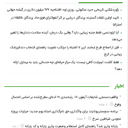
رکوردشکنی تاریخی «مرد عنکبوتی: روزی نو»؛ افتتاحیه ۹۲۷ میلیون دلاری در گیشه جهانی
تایید اولین تلفات گسترده پرندگان دریایی بر اثر آنفولانزای فوق حاد پرندگان H5N1 در
استرالیا
آیا ارتودنسی فقط جنبه زیبایی دارد؟ وقتی یک درمان، آینده سلامت دندان‌ها را تغییر
می‌دهد
قبل از اصلاح طرح لبخند، این 7 اشتباه را مرتکب نشوید؛ راهنمای انتخاب دندانپزشک
زیبایی در کرج
فقط کاشت ایمپلنت کافی نیست؛ یک مرکز حرفه‌ای چه خدماتی باید به بیماران ارائه
دهد؟
اخبار
واقعیت‌سنجی شایعات آیفون ۱۸: رتبه‌بندی ۲۰ ادعای مطرح‌شده بر اساس احتمال
وقوع
2 هفته
برنامه منچستریونایتد برای واگذاری حق نام‌گذاری استادیوم جدید؛ جزئیات پروژه
نجومی شیاطین سرخ
4 هفته
یارانه واریز شد؟ راهنمای کامل استعلام وضعیت واریز یارانه و کد یارانه
1 ماه