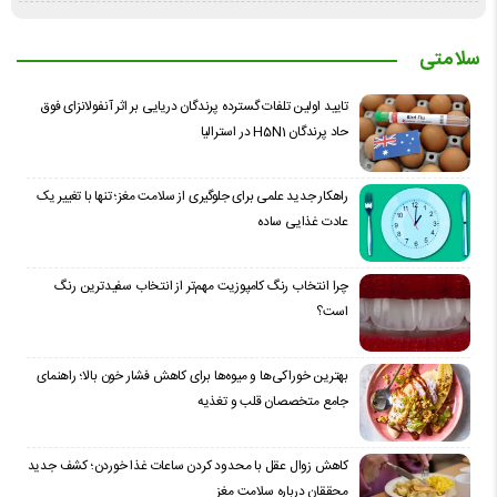
سلامتی
تایید اولین تلفات گسترده پرندگان دریایی بر اثر آنفولانزای فوق
حاد پرندگان H5N1 در استرالیا
راهکار جدید علمی برای جلوگیری از سلامت مغز؛ تنها با تغییر یک
عادت غذایی ساده
چرا انتخاب رنگ کامپوزیت مهم‌تر از انتخاب سفیدترین رنگ
است؟
بهترین خوراکی‌ها و میوه‌ها برای کاهش فشار خون بالا؛ راهنمای
جامع متخصصان قلب و تغذیه
کاهش زوال عقل با محدود کردن ساعات غذا خوردن؛ کشف جدید
محققان درباره سلامت مغز