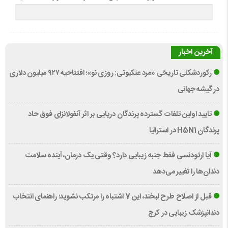
آخرین اخبار
رکوردشکنی تاریخی «مرد عنکبوتی: روزی نو»؛ افتتاحیه ۹۲۷ میلیون دلاری
در گیشه جهانی
تایید اولین تلفات گسترده پرندگان دریایی بر اثر آنفولانزای فوق حاد
پرندگان H5N1 در استرالیا
آیا ارتودنسی فقط جنبه زیبایی دارد؟ وقتی یک درمان، آینده سلامت
دندان‌ها را تغییر می‌دهد
قبل از اصلاح طرح لبخند، این 7 اشتباه را مرتکب نشوید؛ راهنمای انتخاب
دندانپزشک زیبایی در کرج