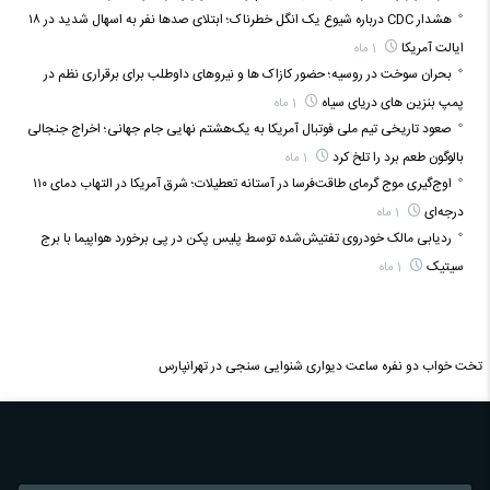
هشدار CDC درباره شیوع یک انگل خطرناک؛ ابتلای صدها نفر به اسهال شدید در ۱۸
ایالت آمریکا
1 ماه
بحران سوخت در روسیه؛ حضور کازاک‌ ها و نیروهای داوطلب برای برقراری نظم در
پمپ بنزین‌ های دریای سیاه
1 ماه
صعود تاریخی تیم ملی فوتبال آمریکا به یک‌هشتم نهایی جام جهانی؛ اخراج جنجالی
بالوگون طعم برد را تلخ کرد
1 ماه
اوج‌گیری موج گرمای طاقت‌فرسا در آستانه تعطیلات؛ شرق آمریکا در التهاب دمای ۱۱۰
درجه‌ای
1 ماه
ردیابی مالک خودروی تفتیش‌شده توسط پلیس پکن در پی برخورد هواپیما با برج
سیتیک
1 ماه
تخت خواب دو نفره
ساعت دیواری
شنوایی سنجی در تهرانپارس