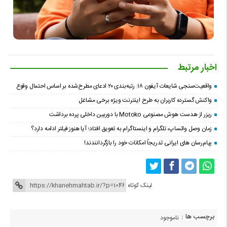
اخبار مرتبط
واقعیت‌سنجی شایعات آیفون ۱۸: رتبه‌بندی ۲۰ ادعای مطرح‌شده بر اساس احتمال وقوع
واکنش گسترده کاربران به طرح اینترنت ویژه برخی مشاغل
ریزر از هدست هوش مصنوعی Motoko با دوربین داخلی پرده برداشت
زمان وصل واتساپ، تلگرام و اینستاگرام به تعویق افتاد؛ آیا هنوز فیلتر ادامه دارد؟
پیام‌رسان‌ های ایرانی تدریجاً امکانات خود را بازگردانندند!
لینک کوتاه
برچسب ها :
ناموجود