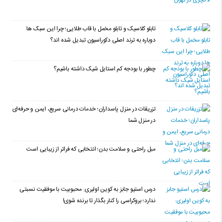
تابلو کلاسیک و تابلو مخمل با قاب طلایی؛ چرا این سبک ها
دوباره به ترند اصلی دکوراسیون تبدیل شده اند؟
چطور با بودجه کم استایل شیک داشته باشیم؟
تزریقات در منزل پاسداران؛ خدمات درمانی سریع، ایمن و حرفه‌ای
در منزل شما
مبل راحتی و سلامت بدن؛ انتخابی که فراتر از زیبایی است
درس استیو جابز به کوین اولیری: محبوبیت با موفقیت نسبتی
ندارد؛ بروکراسی را کنار بگذار تا برنده شوی!