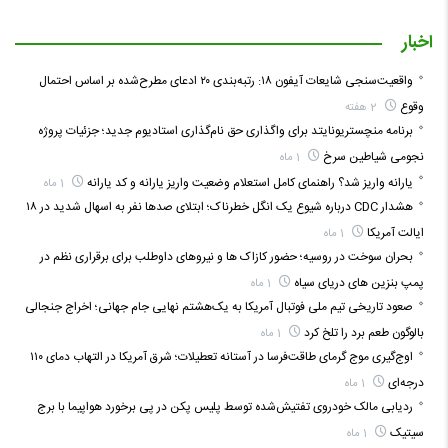
اخبار
واقعیت‌سنجی شایعات آیفون ۱۸: رتبه‌بندی ۲۰ ادعای مطرح‌شده بر اساس احتمال
وقوع
2 هفته
برنامه منچستریونایتد برای واگذاری حق نام‌گذاری استادیوم جدید؛ جزئیات پروژه
نجومی شیاطین سرخ
1 ماه
یارانه واریز شد؟ راهنمای کامل استعلام وضعیت واریز یارانه و کد یارانه
1 ماه
هشدار CDC درباره شیوع یک انگل خطرناک؛ ابتلای صدها نفر به اسهال شدید در ۱۸
ایالت آمریکا
1 ماه
بحران سوخت در روسیه؛ حضور کازاک‌ ها و نیروهای داوطلب برای برقراری نظم در
پمپ بنزین‌ های دریای سیاه
1 ماه
صعود تاریخی تیم ملی فوتبال آمریکا به یک‌هشتم نهایی جام جهانی؛ اخراج جنجالی
بالوگون طعم برد را تلخ کرد
1 ماه
اوج‌گیری موج گرمای طاقت‌فرسا در آستانه تعطیلات؛ شرق آمریکا در التهاب دمای ۱۱۰
درجه‌ای
1 ماه
ردیابی مالک خودروی تفتیش‌شده توسط پلیس پکن در پی برخورد هواپیما با برج
سیتیک
1 ماه