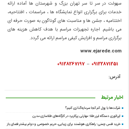
سهولت در سر تا سر تهران بزرگ و شهرستان ها آماده ارائه
خدمات برای برگزاری انواع نمایشگاه ها ، مراسمات ، افتتاحیه،
اختتامیه ، جشن ها و مناسبت های گوناگون به صورت حرفه ای
می باشیم. اجاره تجهیزات مراسم با هدف کاهش هزینه های
برگزاری مراسم و افزایش کیفی مراسم ارائه می گردد.
www.ejarede.com
09128267197
–
09122871251
آدرس:
اخبار مرتبط
شرکت‌ها با پول کم کجا سرمایه‌گذاری کنیم؟
اپراتوری دستگاه لیزر طلا؛ مهارتی پرکاربرد در کارگاه‌های طلاسازی مدرن
خرید فنس چمنی؛ راهکاری هوشمند برای زیبایی، حریم خصوصی و دوام بیشتر فضای باز