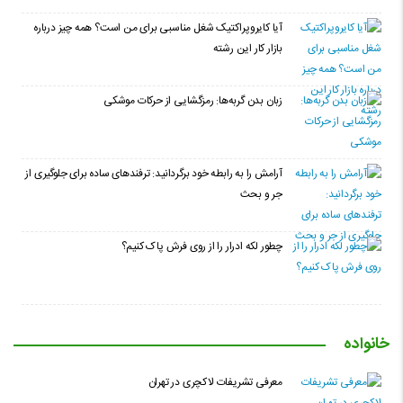
آیا کایروپراکتیک شغل مناسبی برای من است؟ همه چیز درباره
بازار کار این رشته
زبان بدن گربه‌ها: رمزگشایی از حرکات موشکی
آرامش را به رابطه خود برگردانید: ترفندهای ساده برای جلوگیری از
جر و بحث
چطور لکه ادرار را از روی فرش پاک کنیم؟
خانواده
معرفی تشریفات لاکچری در تهران