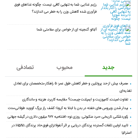
رژیم غذایی شما به تنهایی کافی نیست: چگونه غذاهای فوق
فرآوری شده کاهش وزن را به خطر می اندازند؟
آلبالو: گنجینه ای از خواص برای سلامتی شما
جدید
محبوب
تصادفی
مصرف بیش از حد پروتئین و خطر کاهش طول عمر؛ ۵ راهکار متخصصان برای تعادل
تغذیه‌ای
تفاوت لمینت، کامپوزیت و ایمپلنت چیست؟ مقایسه کاربرد، هزینه و ماندگاری
بیدار شدن ویروس‌ های خفته در بدن با ابتلا به کرونا؛ کشف راز بزرگ کووید طولانی‌مدت
رکوردشکنی تاریخی «مرد عنکبوتی: روزی نو»؛ افتتاحیه ۹۲۷ میلیون دلاری در گیشه جهانی
تایید اولین تلفات گسترده پرندگان دریایی بر اثر آنفولانزای فوق حاد پرندگان H5N1 در
استرالیا