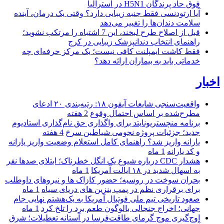
فوق حاد پرندگان H5N1 در استرالیا
آیا ارتودنسی فقط جنبه زیبایی دارد؟ وقتی یک درمان، آینده
سلامت دندان‌ها را تغییر می‌دهد
قبل از اصلاح طرح لبخند، این 7 اشتباه را مرتکب نشوید؛
راهنمای انتخاب دندانپزشک زیبایی در کرج
فقط کاشت ایمپلنت کافی نیست؛ یک مرکز حرفه‌ای چه
خدماتی باید به بیماران ارائه دهد؟
اخبار
واقعیت‌سنجی شایعات آیفون ۱۸: رتبه‌بندی ۲۰ ادعای
مطرح‌شده بر اساس احتمال وقوع
2 هفته
برنامه منچستریونایتد برای واگذاری حق نام‌گذاری استادیوم
جدید؛ جزئیات پروژه نجومی شیاطین سرخ
4 هفته
یارانه واریز شد؟ راهنمای کامل استعلام وضعیت واریز یارانه
و کد یارانه
1 ماه
هشدار CDC درباره شیوع یک انگل خطرناک؛ ابتلای صدها نفر
به اسهال شدید در ۱۸ ایالت آمریکا
1 ماه
بحران سوخت در روسیه؛ حضور کازاک‌ ها و نیروهای داوطلب
برای برقراری نظم در پمپ بنزین‌ های دریای سیاه
1 ماه
صعود تاریخی تیم ملی فوتبال آمریکا به یک‌هشتم نهایی جام
جهانی؛ اخراج جنجالی بالوگون طعم برد را تلخ کرد
1 ماه
اوج‌گیری موج گرمای طاقت‌فرسا در آستانه تعطیلات؛ شرق