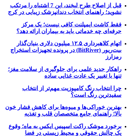
قبل از اصلاح طرح لبخند، این 7 اشتباه را مرتکب
نشوید؛ راهنمای انتخاب دندانپزشک زیبایی در کرج
فقط کاشت ایمپلنت کافی نیست؛ یک مرکز
حرفه‌ای چه خدماتی باید به بیماران ارائه دهد؟
اتهام کلاهبرداری ۱۲.۵ میلیون دلاری بنیان‌گذار
بیت‌ریور (BitRiver) در پرونده تجهیزات استخراج
رمزارز
راهکار جدید علمی برای جلوگیری از سلامت مغز؛
تنها با تغییر یک عادت غذایی ساده
چرا انتخاب رنگ کامپوزیت مهم‌تر از انتخاب
سفیدترین رنگ است؟
بهترین خوراکی‌ها و میوه‌ها برای کاهش فشار خون
بالا؛ راهنمای جامع متخصصان قلب و تغذیه
برخورد موشک راکت اسپیس ایکس به ماه؛ وقوع
یک چالش حقوقی و محیط زیستی در فضا