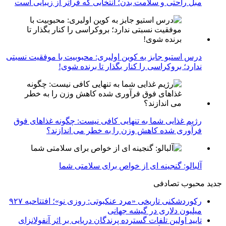
مبل راحتی و سلامت بدن؛ انتخابی که فراتر از زیبایی است
درس استیو جابز به کوین اولیری: محبوبیت با موفقیت نسبتی
ندارد؛ بروکراسی را کنار بگذار تا برنده شوی!
رژیم غذایی شما به تنهایی کافی نیست: چگونه غذاهای فوق
فرآوری شده کاهش وزن را به خطر می اندازند؟
آلبالو: گنجینه ای از خواص برای سلامتی شما
جدید
محبوب
تصادفی
رکوردشکنی تاریخی «مرد عنکبوتی: روزی نو»؛ افتتاحیه ۹۲۷
میلیون دلاری در گیشه جهانی
تایید اولین تلفات گسترده پرندگان دریایی بر اثر آنفولانزای