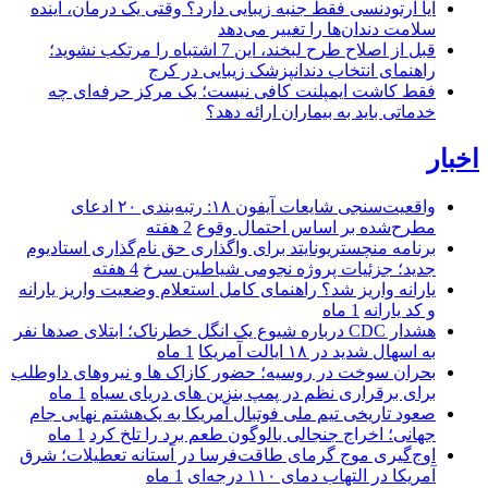
آیا ارتودنسی فقط جنبه زیبایی دارد؟ وقتی یک درمان، آینده
سلامت دندان‌ها را تغییر می‌دهد
قبل از اصلاح طرح لبخند، این 7 اشتباه را مرتکب نشوید؛
راهنمای انتخاب دندانپزشک زیبایی در کرج
فقط کاشت ایمپلنت کافی نیست؛ یک مرکز حرفه‌ای چه
خدماتی باید به بیماران ارائه دهد؟
اخبار
واقعیت‌سنجی شایعات آیفون ۱۸: رتبه‌بندی ۲۰ ادعای
مطرح‌شده بر اساس احتمال وقوع
2 هفته
برنامه منچستریونایتد برای واگذاری حق نام‌گذاری استادیوم
جدید؛ جزئیات پروژه نجومی شیاطین سرخ
4 هفته
یارانه واریز شد؟ راهنمای کامل استعلام وضعیت واریز یارانه
و کد یارانه
1 ماه
هشدار CDC درباره شیوع یک انگل خطرناک؛ ابتلای صدها نفر
به اسهال شدید در ۱۸ ایالت آمریکا
1 ماه
بحران سوخت در روسیه؛ حضور کازاک‌ ها و نیروهای داوطلب
برای برقراری نظم در پمپ بنزین‌ های دریای سیاه
1 ماه
صعود تاریخی تیم ملی فوتبال آمریکا به یک‌هشتم نهایی جام
جهانی؛ اخراج جنجالی بالوگون طعم برد را تلخ کرد
1 ماه
اوج‌گیری موج گرمای طاقت‌فرسا در آستانه تعطیلات؛ شرق
آمریکا در التهاب دمای ۱۱۰ درجه‌ای
1 ماه