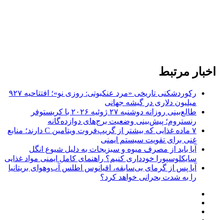
اخبار مرتبط
رکوردشکنی تاریخی «مرد عنکبوتی: روزی نو»؛ افتتاحیه ۹۲۷
میلیون دلاری در گیشه جهانی
طالع‌بینی روزانه دوشنبه ۲۷ ژوئیه ۲۰۲۶ با کریستوفر
رنستروم؛ پیش‌بینی وضعیت برج‌های دوازده‌گانه
۷ ماده غذایی که بیشتر از گریپ‌فروت ویتامین C دارند؛ منابع
غنی برای تقویت سیستم ایمنی
آیا باید از مصرف میوه و سبزیجات به دلیل شیوع انگل
سایکلوسپورا خودداری کنیم؟ راهنمای کامل ایمنی مواد غذایی
آیا پس از گرمای بی‌سابقه، اقیانوس اطلس آب‌وهوای بریتانیا
را به شدت بحرانی خواهد کرد؟