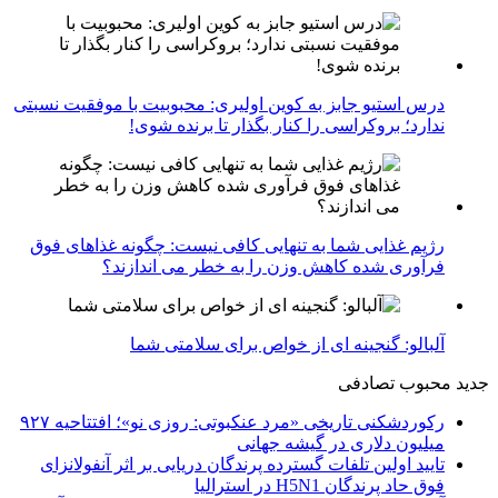
درس استیو جابز به کوین اولیری: محبوبیت با موفقیت نسبتی
ندارد؛ بروکراسی را کنار بگذار تا برنده شوی!
رژیم غذایی شما به تنهایی کافی نیست: چگونه غذاهای فوق
فرآوری شده کاهش وزن را به خطر می اندازند؟
آلبالو: گنجینه ای از خواص برای سلامتی شما
جدید
محبوب
تصادفی
رکوردشکنی تاریخی «مرد عنکبوتی: روزی نو»؛ افتتاحیه ۹۲۷
میلیون دلاری در گیشه جهانی
تایید اولین تلفات گسترده پرندگان دریایی بر اثر آنفولانزای
فوق حاد پرندگان H5N1 در استرالیا