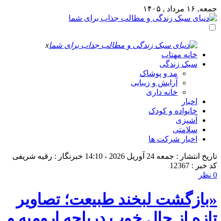
جمعه, ۱۶ مرداد , ۱۴۰۵
x
خانه مهتاب
سبک زندگی
مد و پوشاک
آرایش و زیبایی
خانه داری
اخبار
خانواده و کودک
آشپزی
سلامتی
اخبار شرکت ها
تاریخ انتشار : جمعه 24 آوریل 2026 - 14:10
خبرنگار : رقیه شریفی
کد خبر : 12367
0 نظر
«بازگشت لبخند طبیعت؛ تصاویر
تازه از حال خوب دریاچه ارومیه و