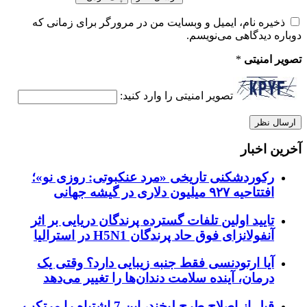
ذخیره نام، ایمیل و وبسایت من در مرورگر برای زمانی که
دوباره دیدگاهی می‌نویسم.
تصویر امنیتی
*
تصویر امنیتی را وارد کنید:
آخرین اخبار
رکوردشکنی تاریخی «مرد عنکبوتی: روزی نو»؛
افتتاحیه ۹۲۷ میلیون دلاری در گیشه جهانی
تایید اولین تلفات گسترده پرندگان دریایی بر اثر
آنفولانزای فوق حاد پرندگان H5N1 در استرالیا
آیا ارتودنسی فقط جنبه زیبایی دارد؟ وقتی یک
درمان، آینده سلامت دندان‌ها را تغییر می‌دهد
قبل از اصلاح طرح لبخند، این 7 اشتباه را مرتکب