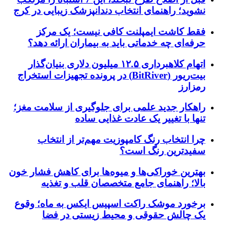
نشوید؛ راهنمای انتخاب دندانپزشک زیبایی در کرج
فقط کاشت ایمپلنت کافی نیست؛ یک مرکز
حرفه‌ای چه خدماتی باید به بیماران ارائه دهد؟
اتهام کلاهبرداری ۱۲.۵ میلیون دلاری بنیان‌گذار
بیت‌ریور (BitRiver) در پرونده تجهیزات استخراج
رمزارز
راهکار جدید علمی برای جلوگیری از سلامت مغز؛
تنها با تغییر یک عادت غذایی ساده
چرا انتخاب رنگ کامپوزیت مهم‌تر از انتخاب
سفیدترین رنگ است؟
بهترین خوراکی‌ها و میوه‌ها برای کاهش فشار خون
بالا؛ راهنمای جامع متخصصان قلب و تغذیه
برخورد موشک راکت اسپیس ایکس به ماه؛ وقوع
یک چالش حقوقی و محیط زیستی در فضا