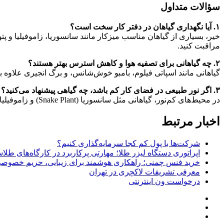
سؤالات متداول
۱. آیا نگهداری گیاهان در دفتر کار سخت است؟
خیر، بسیاری از گیاهان مناسب میزکار مانند سانسوریا، زاموفیلیا و پتوس
مراقبت کنید.
۲. چه گیاهانی برای تصفیه هوا و کاهش استرس بهتر هستند؟
گیاهانی مانند اسپاتی فیلوم، بامبو خوش‌شانس، و برگ انجیری علاوه ب
۳. اگر نور طبیعی در فضای کار کم باشد، چه گیاهی پیشنهاد می‌کنید؟
در محیط‌های کم‌نور، گیاهانی مثل سانسوریا (Snake Plant) و زاموفیلیا (ZZ Plant) گزینه‌های بسیار مناسبی هستند. این گیاهان با شرایط نور محدود سازگار بوده و همچنان به کاهش استرس کمک می‌کنند.
اخبار مرتبط
شرکت‌ها با پول کم کجا سرمایه‌گذاری کنیم؟
اپراتوری دستگاه لیزر طلا؛ مهارتی پرکاربرد در کارگاه‌های طل
خرید فنس چمنی؛ راهکاری هوشمند برای زیبایی، حریم خصوصی 
معرفی تشریفات لاکچری در تهران
درخواست ون اینترنتی