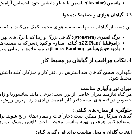
یاسمن (Jasmine):
یاسمن با عطر دلنشین خود، احساس آرامش و ا
3.3. گیاهان هوازی و تصفیه‌کننده هوا
این دسته از گیاهان نه تنها به تصفیه هوای محیط کمک می‌کنند، بلکه به
برگ انجیری (Monstera):
گیاهی بزرگ و زیبا که با برگ‌های پهن
زاموفیلیا (ZZ Plant):
گیاهی مقاوم و کم‌دردسر که به تصفیه ه
بامبو خوش‌شانس (Lucky Bamboo):
بامبو علاوه بر زیبایی و
4. نکات مراقبت از گیاهان در محیط کار
نگهداری صحیح گیاهان ضد استرس در دفتر کار و میزکار، کلید داشتن
محیط شود.
میزان نور و آبیاری مناسب:
هر گیاه نیازمند میزان خاصی از نور است؛ برخی مانند سانسوریا و زام
خصوص در فضاهای بسته دفتر کار، اهمیت زیادی دارد. بهترین روش،
جلوگیری از بیماری‌های گیاهی:
گیاهان میزکار نیز ممکن است دچار آفات و بیماری‌های رایج شوند. 
استفاده کنید. همچنین تهویه مناسب محیط، باعث کاهش ریسک بیماری
انتخاب گلدان و محل مناسب برای قرارگیری گیاه: