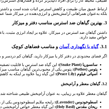
طبیعی، محیط کار را برای افراد دلپذیرتر کرده و فشارهای استرس‌زا 
ارتباط عمیق میان طبیعت و کاهش استرس اثبات شده است و داشتن گیاها
بلکه به‌عنوان همراهانی آرامش‌بخش و انرژی‌دهنده در میزکار شما عمل
3. بهترین گیاهان ضد استرس مناسب دفتر و میزکار
داشتن گیاهان ضد استرس در میزکار، علاوه بر ایجاد انرژی مثبت، ب
خواص مفید دارند.
3.1.
گیاه با نگهداری آسان
و مناسب فضاهای کوچک
اگر فضای محدودی در دفتر کار یا میزکار دارید، گیاهان کم دردسر و م
سانسوریا (Snake Plant):
این گیاه ضد استرس با قابلیت تصفیه 
پتوس (Pothos):
پتوس یکی از محبوب‌ترین گیاهان مناسب میزکار 
اسپاتی فیلوم (Peace Lily):
این گیاه زیبا علاوه بر اینکه به ک
3.2. گیاهان معطر و آرام‌بخش
گیاهان معطر علاوه بر زیبایی، به عنوان آرام‌بخش طبیعی شناخته ش
اسطوخودوس (Lavender):
رایحه ملایم اسطوخودوس یکی از ب
ریحان مقدس (Holy Basil):
این گیاه معطر خواص آرام‌بخشی دا