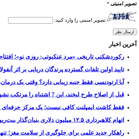
تصویر امنیتی
*
تصویر امنیتی را وارد کنید:
آخرین اخبار
رکوردشکنی تاریخی «مرد عنکبوتی: روزی نو»؛ افتتاحیه ۹۲۷ میلیون دلاری در گیشه ج
تایید اولین تلفات گسترده پرندگان دریایی بر اثر آنفولانزای فوق ح
آیا ارتودنسی فقط جنبه زیبایی دارد؟ وقتی یک درمان، 
قبل از اصلاح طرح لبخند، این 7 اشتباه را مرتکب نشوید؛ راهنمای انتخاب دندانپزشک زیبایی در کرج
فقط کاشت ایمپلنت کافی نیست؛ یک مرکز حرفه‌ای چه خ
اتهام کلاهبرداری ۱۲.۵ میلیون دلاری بنیان‌گذار بیت‌ریور (BitRiver) در پرونده تجهیزات استخراج رمزارز
راهکار جدید علمی برای جلوگیری از سلامت مغز؛ تنها 