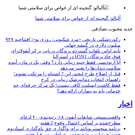
آلبالو: گنجینه ای از خواص برای سلامتی شما
جدید
محبوب
تصادفی
رکوردشکنی تاریخی «مرد عنکبوتی: روزی نو»؛ افتتاحیه ۹۲۷
میلیون دلاری در گیشه جهانی
تایید اولین تلفات گسترده پرندگان دریایی بر اثر آنفولانزای
فوق حاد پرندگان H5N1 در استرالیا
آیا ارتودنسی فقط جنبه زیبایی دارد؟ وقتی یک درمان، آینده
سلامت دندان‌ها را تغییر می‌دهد
قبل از اصلاح طرح لبخند، این 7 اشتباه را مرتکب نشوید؛
راهنمای انتخاب دندانپزشک زیبایی در کرج
فقط کاشت ایمپلنت کافی نیست؛ یک مرکز حرفه‌ای چه
خدماتی باید به بیماران ارائه دهد؟
اخبار
واقعیت‌سنجی شایعات آیفون ۱۸: رتبه‌بندی ۲۰ ادعای
مطرح‌شده بر اساس احتمال وقوع
2 هفته
برنامه منچستریونایتد برای واگذاری حق نام‌گذاری استادیوم
جدید؛ جزئیات پروژه نجومی شیاطین سرخ
3 هفته