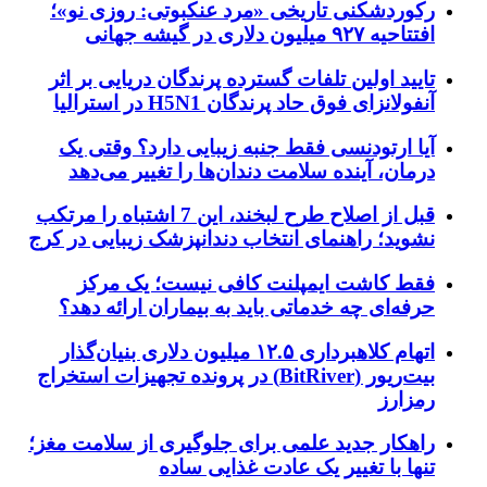
رکوردشکنی تاریخی «مرد عنکبوتی: روزی نو»؛
افتتاحیه ۹۲۷ میلیون دلاری در گیشه جهانی
تایید اولین تلفات گسترده پرندگان دریایی بر اثر
آنفولانزای فوق حاد پرندگان H5N1 در استرالیا
آیا ارتودنسی فقط جنبه زیبایی دارد؟ وقتی یک
درمان، آینده سلامت دندان‌ها را تغییر می‌دهد
قبل از اصلاح طرح لبخند، این 7 اشتباه را مرتکب
نشوید؛ راهنمای انتخاب دندانپزشک زیبایی در کرج
فقط کاشت ایمپلنت کافی نیست؛ یک مرکز
حرفه‌ای چه خدماتی باید به بیماران ارائه دهد؟
اتهام کلاهبرداری ۱۲.۵ میلیون دلاری بنیان‌گذار
بیت‌ریور (BitRiver) در پرونده تجهیزات استخراج
رمزارز
راهکار جدید علمی برای جلوگیری از سلامت مغز؛
تنها با تغییر یک عادت غذایی ساده