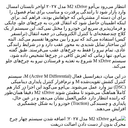
انتظار می‌رود بی‌آم‌و M2 xDrive مدل ۲۰۲۷ اواخر تابستان امسال
وارد بازار شود تا رانندگی پرقدرت و مناسب برای تمام فصول را
برای آن دسته از مشتریانی که خواهانش بودند، فراهم کند. برای
اینکه اطمینان حاصل شود که انتقال قدرت به چرخ‌های جلو، چابکی
و فرمان‌پذیری سریع این خودرو را مختل نمی‌کند، این سیستم از یک
کلاچ چندصفحه‌ای با کنترل الکترونیکی در جعبه انتقال (ترانسفر
کیس) استفاده می‌کند که نیرو را بین محورها تقسیم می‌کند. البته
این ساختار تمایل شدیدی به محور عقب دارد و در شرایط رانندگی
عادی، تمام نیرو را فقط به چرخ‌های عقب می‌فرستد. طبق گفته
بی‌ام‌و، تنها زمانی که لغزش کافی در چرخ‌ها تشخیص داده شود،
سیستم M xDrive شروع به تغذیه و فرستادن نیرو به چرخ‌های جلو
می‌کند.
در این میان، دیفرانسیل فعال M (Active M Differential)، سیستم
کنترل کشش تقویت‌شده M و نرم‌افزار کنترل پایداری دینامیکی
(DSC) نیز وارد عمل می‌شوند. بی‌ام‌و می‌گوید این اجزا در کنار هم
کاملاً هماهنگ می‌شوند تا مطمئن شوند M2 xDrive دقیقاً همان‌طور
که راننده انتظار دارد عکس‌العمل نشان می‌دهد و در عین حال،
پایداری و چسبندگی (Traction) خودرو را به شکل چشمگیری
افزایش می‌دهند.