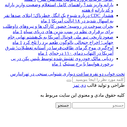
یارانه واریز شد؟ راهنمای کامل استعلام وضعیت واریز یارانه
و کد یارانه
4 هفته
هشدار CDC درباره شیوع یک انگل خطرناک؛ ابتلای صدها نفر
به اسهال شدید در ۱۸ ایالت آمریکا
1 ماه
بحران سوخت در روسیه؛ حضور کازاک‌ ها و نیروهای داوطلب
برای برقراری نظم در پمپ بنزین‌ های دریای سیاه
1 ماه
صعود تاریخی تیم ملی فوتبال آمریکا به یک‌هشتم نهایی جام
جهانی؛ اخراج جنجالی بالوگون طعم برد را تلخ کرد
1 ماه
اوج‌گیری موج گرمای طاقت‌فرسا در آستانه تعطیلات؛ شرق
آمریکا در التهاب دمای ۱۱۰ درجه‌ای
1 ماه
ردیابی مالک خودروی تفتیش‌شده توسط پلیس پکن در پی
برخورد هواپیما با برج سیتیک
1 ماه
تخت خواب دو نفره
ساعت دیواری
شنوایی سنجی در تهرانپارس
طراحی و تولید قالب
دی تمز
کلیه حقوق مادی و معنوی این سایت مربوط به
جستجو