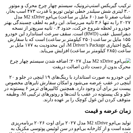
ترکیب گیربکس استپ‌ترونیک، سیستم چهار چرخ محرک و موتور
۳.۰ لیتری شش سیلندر خطی توئین توربو با قدرت ۴۷۳ اسب بخار،
شتاب صفر تا صد (۶۰ مایل بر ساعت) بی‌ام‌و M2 xDrive مدل
۲۰۲۷ را به تنها ۳.۶ ثانیه می‌رساند. این رقم به لطف چسبندگی بهتر
خودرو در لحظه شروع حرکت، حدود ۰.۳ ثانیه سریع‌تر از نسخه
دیفرانسیل عقب (RWD) است. سقف سرعت استاندارد این خودرو
۱۵۵ مایل بر ساعت (۲۵۰ کیلومتر بر ساعت) است که با سفارش
پکیج اختیاری M Driver’s Package، این محدودیت به ۱۷۷ مایل بر
ساعت (۲۸۵ کیلومتر بر ساعت) افزایش می‌یابد.
این خودرو به صورت استاندارد با رینگ‌های ۱۹ اینچی در جلو و ۲۰
اینچی در عقب عرضه می‌شود و امکان سفارش تایرهای مخصوص
پیست نیز برای آن وجود دارد. همچنین کالیپرهای ترمز ۶ پیستونه در
جلو و تک پیستونه در عقب با لنت‌ها و روتورهای ترکیبی M، وظیفه
متوقف کردن این غول کوچک را بر عهده دارند.
زمان عرضه و قیمت
تولید بی‌ام‌و M2 xDrive مدل ۲۰۲۷ برای اوت ۲۰۲۶ برنامه‌ریزی
شده است و از کارخانه بی‌ام‌و در سن لوئیس پوتوسی مکزیک به