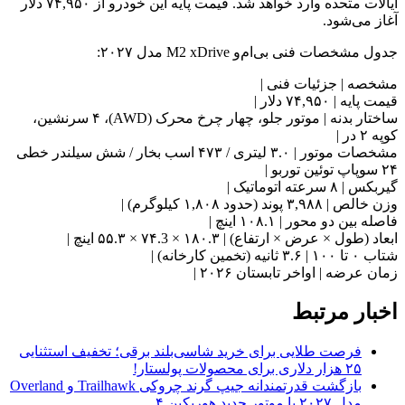
ایالات متحده وارد خواهد شد. قیمت پایه این خودرو از ۷۴,۹۵۰ دلار
آغاز می‌شود.
جدول مشخصات فنی بی‌ام‌و M2 xDrive مدل ۲۰۲۷:
مشخصه | جزئیات فنی |
قیمت پایه | ۷۴,۹۵۰ دلار |
ساختار بدنه | موتور جلو، چهار چرخ محرک (AWD)، ۴ سرنشین،
کوپه ۲ در |
مشخصات موتور | ۳.۰ لیتری / ۴۷۳ اسب بخار / شش سیلندر خطی
۲۴ سوپاپ توئین توربو |
گیربکس | ۸ سرعته اتوماتیک |
وزن خالص | ۳,۹۸۸ پوند (حدود ۱,۸۰۸ کیلوگرم) |
فاصله بین دو محور | ۱۰۸.۱ اینچ |
ابعاد (طول × عرض × ارتفاع) | ۱۸۰.۳ × ۷۴.3 × ۵۵.۳ اینچ |
شتاب ۰ تا ۱۰۰ | ۳.۶ ثانیه (تخمین کارخانه) |
زمان عرضه | اواخر تابستان ۲۰۲۶ |
اخبار مرتبط
فرصت طلایی برای خرید شاسی‌بلند برقی؛ تخفیف استثنایی
۲۵ هزار دلاری برای محصولات پولستار!
بازگشت قدرتمندانه جیپ گرند چروکی Trailhawk و Overland
مدل ۲۰۲۷ با موتور جدید هوریکین ۴