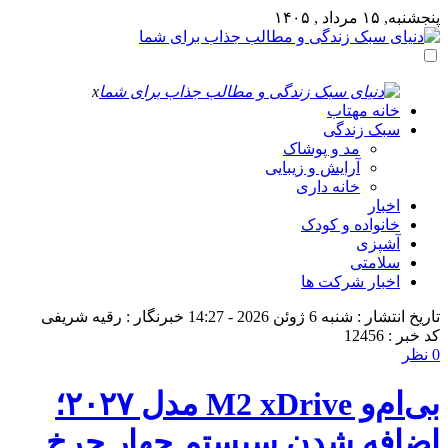
پنجشنبه, ۱۵ مرداد , ۱۴۰۵
x
خانه مهتاب
سبک زندگی
مد و پوشاک
آرایش و زیبایی
خانه داری
اخبار
خانواده و کودک
آشپزی
سلامتی
اخبار شرکت ها
تاریخ انتشار : شنبه 6 ژوئن 2026 - 14:27
خبرنگار : رقیه شریفی
کد خبر : 12456
0 نظر
بی‌ام‌و M2 xDrive مدل ۲۰۲۷؛
اضافه شدن سیستم چهار چرخ