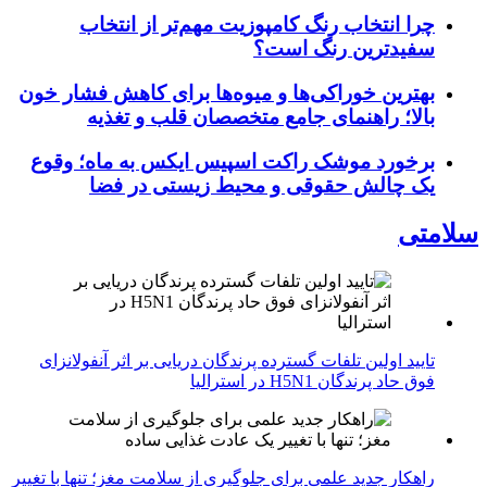
چرا انتخاب رنگ کامپوزیت مهم‌تر از انتخاب
سفیدترین رنگ است؟
بهترین خوراکی‌ها و میوه‌ها برای کاهش فشار خون
بالا؛ راهنمای جامع متخصصان قلب و تغذیه
برخورد موشک راکت اسپیس ایکس به ماه؛ وقوع
یک چالش حقوقی و محیط زیستی در فضا
سلامتی
تایید اولین تلفات گسترده پرندگان دریایی بر اثر آنفولانزای
فوق حاد پرندگان H5N1 در استرالیا
راهکار جدید علمی برای جلوگیری از سلامت مغز؛ تنها با تغییر