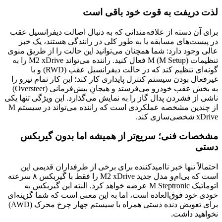
لذت دریفت به قوت خود باقی است
برای آن دسته از علاقه‌مندانی که به دنبال اصالت دیفرانسیل عقب
در پیست‌های مسابقه یا به طور کلی در رانندگی هستند، یک خبر
عالی وجود دارد: شما همچنان می‌توانید این حالت را از طریق منوی
تنظیمات M (M Setup) فعال کنید. راننده می‌تواند M2 xDrive را به
گونه‌ای تنظیم کند که در حالت دیفرانسیل عقب (RWD) و با
غیرفعال بودن سیستم کنترل پایداری کار کند؛ این کار تمام نیرو را
به بخش عقب خودرو می‌فرستد و هیجانِ بیش‌فرمانی (Oversteer)
ناشی از فشردن پدال گاز را به نمایش می‌گذارد. این ویژگی تنها یکی
از چندین مشخصه عملکردی است که راننده می‌تواند در سیستم M
xDrive شخصی‌سازی کند.
مشخصات فنی؛ سریع‌تر از همیشه اما بدون گیربکس
دستی
احتمالاً تنها خبر ناامیدکننده برای برخی از طرفداران قدیمی این
است که بی‌ام‌و مدل جدید M2 xDrive را فقط با گیربکس ۸ سرعته
اتوماتیک M Steptronic عرضه خواهد کرد. البته این گیربکس به
خودی خود فوق‌العاده است، اما به این معنی است که شما گزینه‌ای
برای تعویض دنده دستی همراه با سیستم چهار چرخ محرک (AWD)
نخواهید داشت.