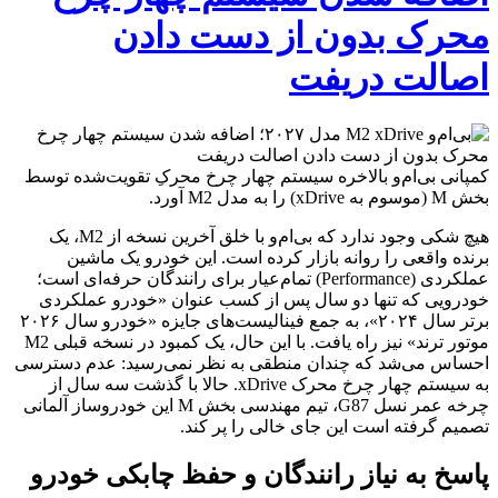
محرک بدون از دست دادن
اصالت دریفت
کمپانی بی‌ام‌و بالاخره سیستم چهار چرخ محرکِ تقویت‌شده توسط
بخش M (موسوم به xDrive) را به مدل M2 آورد.
هیچ شکی وجود ندارد که بی‌ام‌و با خلق آخرین نسخه از M2، یک
برنده واقعی را روانه بازار کرده است. این خودرو یک ماشین
عملکردی (Performance) تمام‌عیار برای رانندگان حرفه‌ای است؛
خودرویی که تنها دو سال پس از کسب عنوان «خودرو عملکردی
برتر سال ۲۰۲۴»، به جمع فینالیست‌های جایزه «خودرو سال ۲۰۲۶
موتور ترند» نیز راه یافت. با این حال، یک کمبود در نسخه قبلی M2
احساس می‌شد که چندان منطقی به نظر نمی‌رسید: عدم دسترسی
به سیستم چهار چرخ محرک xDrive. حالا با گذشت سه سال از
چرخه عمر نسل G87، تیم مهندسی بخش M این خودروساز آلمانی
تصمیم گرفته است این جای خالی را پر کند.
پاسخ به نیاز رانندگان و حفظ چابکی خودرو