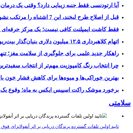
آیا ارتودنسی فقط جنبه زیبایی دارد؟ وقتی یک درمان، 
قبل از اصلاح طرح لبخند، این 7 اشتباه را مرتکب نشوید؛ راهنمای انتخاب دندانپزشک زیبایی در کرج
فقط کاشت ایمپلنت کافی نیست؛ یک مرکز حرفه‌ای چه خ
اتهام کلاهبرداری ۱۲.۵ میلیون دلاری بنیان‌گذار بیت‌ریور (BitRiver) در پرونده تجهیزات استخراج رمزارز
راهکار جدید علمی برای جلوگیری از سلامت مغز؛ تنها 
چرا انتخاب رنگ کامپوزیت مهم‌تر از انتخاب سفیدتر
بهترین خوراکی‌ها و میوه‌ها برای کاهش فشار خون با
برخورد موشک راکت اسپیس ایکس به ماه؛ وقوع یک
سلامتی
تایید اولین تلفات گسترده پرندگان دریایی بر اثر آنفولانزای فوق حاد پرندگان 1