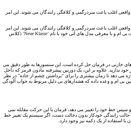
ی واقعی اغلب باعث سردرگمی و کلافگی رانندگان می شوند. این امر
ی واقعی اغلب باعث سردرگمی و کلافگی رانندگان می شوند. این امر
موجب می شود که رانندگان این قابلیت ها را خاموش کنند و تمام هزینه و تلاش صرف شده برای توسعه و خرید آن ها به هدر برود. اما شرکت بی ام و با معرفی مدل های آتی خود با نام ‘Neue Klasse’ (کلاس
رهای خازنی در فرمان حل کرده است. این سنسورها به طور دقیق می
 خود ندارید. علاوه بر این، یک دوربین پیشرفته مادون قرمز که داخل
اجازه می دهد تا زمان بیشتری را برای “برداشتن چشم از جاده” در نظر
نین بی ام و وعده داده که هشدارهای بی دلیل مربوط به خواب آلودگی
 و سپس خط خود را تغییر می دهد، فرمان با این حرکت مقابله نمی
در حالت رانندگی خودکار بدون دخالت دست، اگر سیستم یک تغییر خط
 با استفاده از یک دکمه نیز وجود دارد.