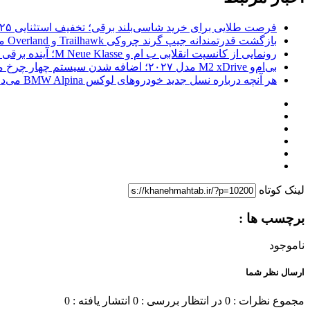
فرصت طلایی برای خرید شاسی‌بلند برقی؛ تخفیف استثنایی ۲۵ هزار دلاری برای محصولات پولستار!
بازگشت قدرتمندانه جیپ گرند چروکی Trailhawk و Overland مدل ۲۰۲۷ با موتور جدید هوریکین ۴
رونمایی از کانسپت انقلابی ب ام و M Neue Klasse؛ آینده برقی و خشن خودروهای سری M
بی‌ام‌و M2 xDrive مدل ۲۰۲۷؛ اضافه شدن سیستم چهار چرخ محرک بدون از دست دادن اصالت دریفت
هر آنچه درباره نسل جدید خودروهای لوکس BMW Alpina می‌دانیم
لینک کوتاه
برچسب ها :
ناموجود
ارسال نظر شما
مجموع نظرات : 0
در انتظار بررسی : 0
انتشار یافته : 0