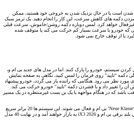
م شدن است یا در حال نزدیک شدن به خروجی خود هستید، ممکن
 فشردن دکمه های کاهش سرعت، این کار را انجام دهید. یک ترمز سبک
غیرفعال خواهد کرد. لمس دوباره دکمه روشن/خاموش، سرعت قبلی
لی که خودرو با سرعت بسیار کم حرکت می کند یا متوقف شده
رد یا از توقف خارج نمی شود.
ل کردن سیستم، خودرو را پارک کنند. اما در مدل های جدید بی ام و،
دگی دکمه “تایید” روی فرمان را لمس کنید، نگاهی به صفحه نمایش
 مورد نظر می رود. هنگامی که راننده باز می گردد، خودرو پیشنهاد
ن را تغییر داد و با فشردن دکمه “تایید” خودرو حرکت می کند.
ود 200 متر) آخر مانورهای رو به جلو به صورت دنده عقب باشد که در هنگام مواجهه با یک بن بست غیرمنتظره در یک مسیر
این قابلیت ها تنها بخشی از 40 سیستم کمک راننده پیشرفته (ADAS) هستند که توسط یکی از چهار “مغز” مجزا در معماری جدید منطقه ای ‘Neue Klasse’ بی ام و فعال می شوند. این سیستم ها 20 برابر سریع
تر از چیپ های ADAS فعلی کار می کنند و به خنک کننده آبی نیاز دارند. سری خودروهای ‘Neue Klasse’ در سه ماهه دوم سال 2026 با شاسی بلند برقی بی ام و iX3 2026 به بازار خواهند آمد و در نهایت 40 مدل