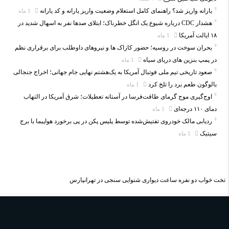
یارانه واریز شد؟ راهنمای کامل استعلام وضعیت واریز یارانه و کد یارانه
1 ماه
هشدار CDC درباره شیوع یک انگل خطرناک؛ ابتلای صدها نفر به اسهال شدید در
۱۸ ایالت آمریکا
1 ماه
بحران سوخت در روسیه؛ حضور کازاک‌ ها و نیروهای داوطلب برای برقراری نظم
در پمپ بنزین‌ های دریای سیاه
1 ماه
صعود تاریخی تیم ملی فوتبال آمریکا به یک‌هشتم نهایی جام جهانی؛ اخراج جنجالی
بالوگون طعم برد را تلخ کرد
1 ماه
اوج‌گیری موج گرمای طاقت‌فرسا در آستانه تعطیلات؛ شرق آمریکا در التهاب
دمای ۱۱۰ درجه‌ای
1 ماه
ردیابی مالک خودروی تفتیش‌شده توسط پلیس پکن در پی برخورد هواپیما با برج
سیتیک
1 ماه
تخت خواب دو نفره
ساعت دیواری
شنوایی سنجی در تهرانپارس