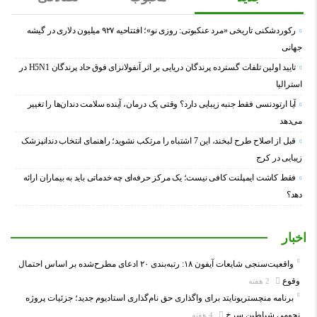
رکوردشکنی تاریخی «مرد عنکبوتی: روزی نو»؛ افتتاحیه ۹۲۷ میلیون دلاری در گیشه
جهانی
تایید اولین تلفات گسترده پرندگان دریایی بر اثر آنفولانزای فوق حاد پرندگان H5N1 در
استرالیا
آیا ارتودنسی فقط جنبه زیبایی دارد؟ وقتی یک درمان، آینده سلامت دندان‌ها را تغییر
می‌دهد
قبل از اصلاح طرح لبخند، این 7 اشتباه را مرتکب نشوید؛ راهنمای انتخاب دندانپزشک
زیبایی در کرج
فقط کاشت ایمپلنت کافی نیست؛ یک مرکز حرفه‌ای چه خدماتی باید به بیماران ارائه
دهد؟
اخبار
واقعیت‌سنجی شایعات آیفون ۱۸: رتبه‌بندی ۲۰ ادعای مطرح‌شده بر اساس احتمال
وقوع
2 هفته
برنامه منچستریونایتد برای واگذاری حق نام‌گذاری استادیوم جدید؛ جزئیات پروژه
نجومی شیاطین سرخ
4 هفته