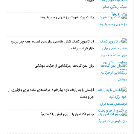
پشت پرده شهرت: راز تنهایی سلبریتی‌ها
آیا کایروپراکتیک شغل مناسبی برای من است؟ همه چیز درباره
بازار کار این رشته
زبان بدن گربه‌ها: رمزگشایی از حرکات موشکی
آرامش را به رابطه خود برگردانید: ترفندهای ساده برای جلوگیری از
جر و بحث
چطور لکه ادرار را از روی فرش پاک کنیم؟