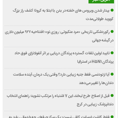
بیدار شدن ویروس‌ های خفته در بدن با ابتلا به کرونا؛ کشف راز بزرگ
کووید طولانی‌مدت
رکوردشکنی تاریخی «مرد عنکبوتی: روزی نو»؛ افتتاحیه ۹۲۷ میلیون دلاری
در گیشه جهانی
تایید اولین تلفات گسترده پرندگان دریایی بر اثر آنفولانزای فوق حاد
پرندگان H5N1 در استرالیا
آیا ارتودنسی فقط جنبه زیبایی دارد؟ وقتی یک درمان، آینده سلامت
دندان‌ها را تغییر می‌دهد
قبل از اصلاح طرح لبخند، این 7 اشتباه را مرتکب نشوید؛ راهنمای انتخاب
دندانپزشک زیبایی در کرج
فقط کاشت ایمپلنت کافی نیست؛ یک مرکز حرفه‌ای چه خدماتی باید به