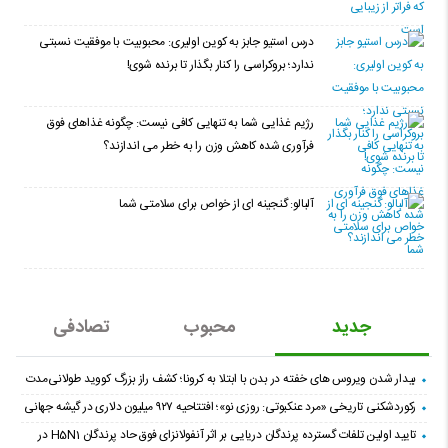
درس استیو جابز به کوین اولیری: محبوبیت با موفقیت نسبتی
ندارد؛ بروکراسی را کنار بگذار تا برنده شوی!
رژیم غذایی شما به تنهایی کافی نیست: چگونه غذاهای فوق
فرآوری شده کاهش وزن را به خطر می اندازند؟
آلبالو: گنجینه ای از خواص برای سلامتی شما
جدید
محبوب
تصادفی
بیدار شدن ویروس‌ های خفته در بدن با ابتلا به کرونا؛ کشف راز بزرگ کووید طولانی‌مدت
رکوردشکنی تاریخی «مرد عنکبوتی: روزی نو»؛ افتتاحیه ۹۲۷ میلیون دلاری در گیشه جهانی
تایید اولین تلفات گسترده پرندگان دریایی بر اثر آنفولانزای فوق حاد پرندگان H5N1 در