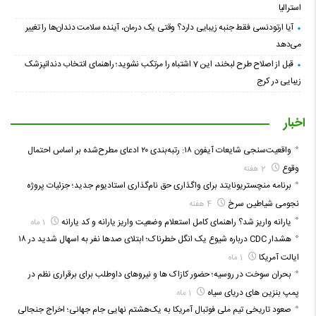
استرالیا
آیا ارتودنسی فقط جنبه زیبایی دارد؟ وقتی یک درمان، آینده سلامت دندان‌ها را تغییر
می‌دهد
قبل از اصلاح طرح لبخند، این 7 اشتباه را مرتکب نشوید؛ راهنمای انتخاب دندانپزشک
زیبایی در کرج
اخبار
واقعیت‌سنجی شایعات آیفون ۱۸: رتبه‌بندی ۲۰ ادعای مطرح‌شده بر اساس احتمال
وقوع
2 هفته
برنامه منچستریونایتد برای واگذاری حق نام‌گذاری استادیوم جدید؛ جزئیات پروژه
نجومی شیاطین سرخ
4 هفته
یارانه واریز شد؟ راهنمای کامل استعلام وضعیت واریز یارانه و کد یارانه
1 ماه
هشدار CDC درباره شیوع یک انگل خطرناک؛ ابتلای صدها نفر به اسهال شدید در ۱۸
ایالت آمریکا
1 ماه
بحران سوخت در روسیه؛ حضور کازاک‌ ها و نیروهای داوطلب برای برقراری نظم در
پمپ بنزین‌ های دریای سیاه
1 ماه
صعود تاریخی تیم ملی فوتبال آمریکا به یک‌هشتم نهایی جام جهانی؛ اخراج جنجالی