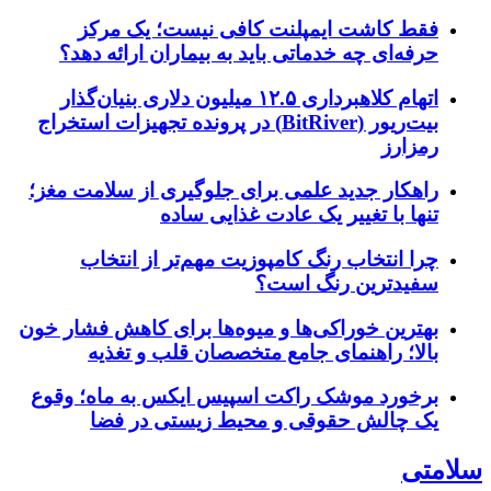
فقط کاشت ایمپلنت کافی نیست؛ یک مرکز
حرفه‌ای چه خدماتی باید به بیماران ارائه دهد؟
اتهام کلاهبرداری ۱۲.۵ میلیون دلاری بنیان‌گذار
بیت‌ریور (BitRiver) در پرونده تجهیزات استخراج
رمزارز
راهکار جدید علمی برای جلوگیری از سلامت مغز؛
تنها با تغییر یک عادت غذایی ساده
چرا انتخاب رنگ کامپوزیت مهم‌تر از انتخاب
سفیدترین رنگ است؟
بهترین خوراکی‌ها و میوه‌ها برای کاهش فشار خون
بالا؛ راهنمای جامع متخصصان قلب و تغذیه
برخورد موشک راکت اسپیس ایکس به ماه؛ وقوع
یک چالش حقوقی و محیط زیستی در فضا
سلامتی