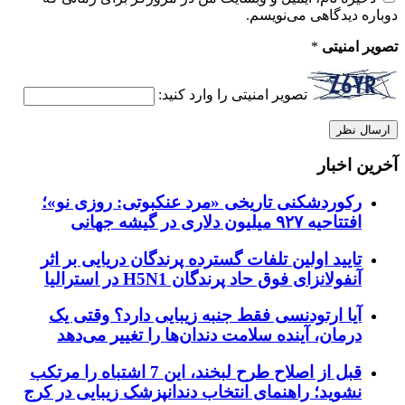
دوباره دیدگاهی می‌نویسم.
تصویر امنیتی
*
تصویر امنیتی را وارد کنید:
آخرین اخبار
رکوردشکنی تاریخی «مرد عنکبوتی: روزی نو»؛
افتتاحیه ۹۲۷ میلیون دلاری در گیشه جهانی
تایید اولین تلفات گسترده پرندگان دریایی بر اثر
آنفولانزای فوق حاد پرندگان H5N1 در استرالیا
آیا ارتودنسی فقط جنبه زیبایی دارد؟ وقتی یک
درمان، آینده سلامت دندان‌ها را تغییر می‌دهد
قبل از اصلاح طرح لبخند، این 7 اشتباه را مرتکب
نشوید؛ راهنمای انتخاب دندانپزشک زیبایی در کرج