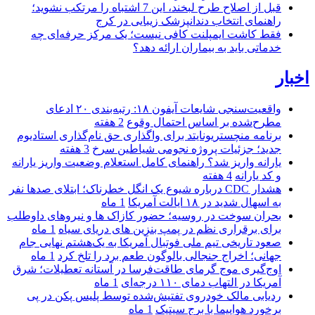
قبل از اصلاح طرح لبخند، این 7 اشتباه را مرتکب نشوید؛
راهنمای انتخاب دندانپزشک زیبایی در کرج
فقط کاشت ایمپلنت کافی نیست؛ یک مرکز حرفه‌ای چه
خدماتی باید به بیماران ارائه دهد؟
اخبار
واقعیت‌سنجی شایعات آیفون ۱۸: رتبه‌بندی ۲۰ ادعای
مطرح‌شده بر اساس احتمال وقوع
2 هفته
برنامه منچستریونایتد برای واگذاری حق نام‌گذاری استادیوم
جدید؛ جزئیات پروژه نجومی شیاطین سرخ
3 هفته
یارانه واریز شد؟ راهنمای کامل استعلام وضعیت واریز یارانه
و کد یارانه
4 هفته
هشدار CDC درباره شیوع یک انگل خطرناک؛ ابتلای صدها نفر
به اسهال شدید در ۱۸ ایالت آمریکا
1 ماه
بحران سوخت در روسیه؛ حضور کازاک‌ ها و نیروهای داوطلب
برای برقراری نظم در پمپ بنزین‌ های دریای سیاه
1 ماه
صعود تاریخی تیم ملی فوتبال آمریکا به یک‌هشتم نهایی جام
جهانی؛ اخراج جنجالی بالوگون طعم برد را تلخ کرد
1 ماه
اوج‌گیری موج گرمای طاقت‌فرسا در آستانه تعطیلات؛ شرق
آمریکا در التهاب دمای ۱۱۰ درجه‌ای
1 ماه
ردیابی مالک خودروی تفتیش‌شده توسط پلیس پکن در پی
برخورد هواپیما با برج سیتیک
1 ماه