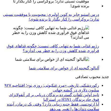
درس استیو جابز به کوین اولیری: محبوبیت با موفقیت نسبتی
ندارد؛ بروکراسی را کنار بگذار تا برنده شوی!
رژیم غذایی شما به تنهایی کافی نیست: چگونه غذاهای فوق
فرآوری شده کاهش وزن را به خطر می اندازند؟
آلبالو: گنجینه ای از خواص برای سلامتی شما
جدید
محبوب
تصادفی
رکوردشکنی تاریخی «مرد عنکبوتی: روزی نو»؛ افتتاحیه ۹۲۷
میلیون دلاری در گیشه جهانی
تایید اولین تلفات گسترده پرندگان دریایی بر اثر آنفولانزای
فوق حاد پرندگان H5N1 در استرالیا
آیا ارتودنسی فقط جنبه زیبایی دارد؟ وقتی یک درمان، آینده
سلامت دندان‌ها را تغییر می‌دهد