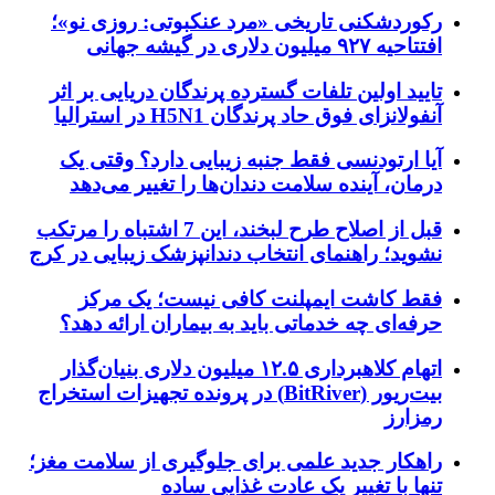
رکوردشکنی تاریخی «مرد عنکبوتی: روزی نو»؛
افتتاحیه ۹۲۷ میلیون دلاری در گیشه جهانی
تایید اولین تلفات گسترده پرندگان دریایی بر اثر
آنفولانزای فوق حاد پرندگان H5N1 در استرالیا
آیا ارتودنسی فقط جنبه زیبایی دارد؟ وقتی یک
درمان، آینده سلامت دندان‌ها را تغییر می‌دهد
قبل از اصلاح طرح لبخند، این 7 اشتباه را مرتکب
نشوید؛ راهنمای انتخاب دندانپزشک زیبایی در کرج
فقط کاشت ایمپلنت کافی نیست؛ یک مرکز
حرفه‌ای چه خدماتی باید به بیماران ارائه دهد؟
اتهام کلاهبرداری ۱۲.۵ میلیون دلاری بنیان‌گذار
بیت‌ریور (BitRiver) در پرونده تجهیزات استخراج
رمزارز
راهکار جدید علمی برای جلوگیری از سلامت مغز؛
تنها با تغییر یک عادت غذایی ساده