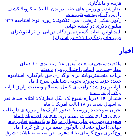
هزینه و ماندگاری
بیدار شدن ویروس‌ های خفته در بدن با ابتلا به کرونا؛ کشف
راز بزرگ کووید طولانی‌مدت
رکوردشکنی تاریخی «مرد عنکبوتی: روزی نو»؛ افتتاحیه ۹۲۷
میلیون دلاری در گیشه جهانی
تایید اولین تلفات گسترده پرندگان دریایی بر اثر آنفولانزای
فوق حاد پرندگان H5N1 در استرالیا
اخبار
واقعیت‌سنجی شایعات آیفون ۱۸: رتبه‌بندی ۲۰ ادعای
مطرح‌شده بر اساس احتمال وقوع
2 هفته
برنامه منچستریونایتد برای واگذاری حق نام‌گذاری استادیوم
جدید؛ جزئیات پروژه نجومی شیاطین سرخ
1 ماه
یارانه واریز شد؟ راهنمای کامل استعلام وضعیت واریز یارانه
و کد یارانه
1 ماه
هشدار CDC درباره شیوع یک انگل خطرناک؛ ابتلای صدها نفر
به اسهال شدید در ۱۸ ایالت آمریکا
1 ماه
بحران سوخت در روسیه؛ حضور کازاک‌ ها و نیروهای داوطلب
برای برقراری نظم در پمپ بنزین‌ های دریای سیاه
1 ماه
صعود تاریخی تیم ملی فوتبال آمریکا به یک‌هشتم نهایی جام
جهانی؛ اخراج جنجالی بالوگون طعم برد را تلخ کرد
1 ماه
اوج‌گیری موج گرمای طاقت‌فرسا در آستانه تعطیلات؛ شرق