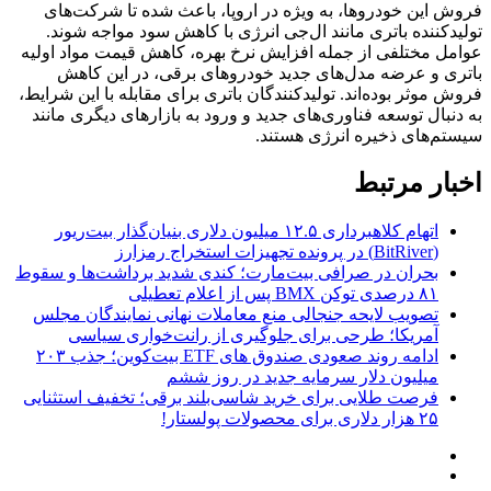
فروش این خودروها، به ویژه در اروپا، باعث شده تا شرکت‌های
تولیدکننده باتری مانند ال‌جی انرژی با کاهش سود مواجه شوند.
عوامل مختلفی از جمله افزایش نرخ بهره، کاهش قیمت مواد اولیه
باتری و عرضه مدل‌های جدید خودروهای برقی، در این کاهش
فروش موثر بوده‌اند. تولیدکنندگان باتری برای مقابله با این شرایط،
به دنبال توسعه فناوری‌های جدید و ورود به بازارهای دیگری مانند
سیستم‌های ذخیره انرژی هستند.
اخبار مرتبط
اتهام کلاهبرداری ۱۲.۵ میلیون دلاری بنیان‌گذار بیت‌ریور
(BitRiver) در پرونده تجهیزات استخراج رمزارز
بحران در صرافی بیت‌مارت؛ کندی شدید برداشت‌ها و سقوط
۸۱ درصدی توکن BMX پس از اعلام تعطیلی
تصویب لایحه جنجالی منع معاملات نهانی نمایندگان مجلس
آمریکا؛ طرحی برای جلوگیری از رانت‌خواری سیاسی
ادامه روند صعودی صندوق‌ های ETF بیت‌کوین؛ جذب ۲۰۳
میلیون دلار سرمایه جدید در روز ششم
فرصت طلایی برای خرید شاسی‌بلند برقی؛ تخفیف استثنایی
۲۵ هزار دلاری برای محصولات پولستار!