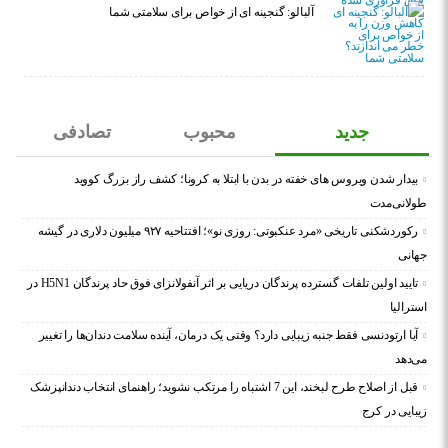
آلبالو: گنجینه ای از خواص برای سلامتی شما
جدید
محبوب
تصادفی
بیدار شدن ویروس‌ های خفته در بدن با ابتلا به کرونا؛ کشف راز بزرگ کووید
طولانی‌مدت
رکوردشکنی تاریخی «مرد عنکبوتی: روزی نو»؛ افتتاحیه ۹۲۷ میلیون دلاری در گیشه
جهانی
تایید اولین تلفات گسترده پرندگان دریایی بر اثر آنفولانزای فوق حاد پرندگان H5N1 در
استرالیا
آیا ارتودنسی فقط جنبه زیبایی دارد؟ وقتی یک درمان، آینده سلامت دندان‌ها را تغییر
می‌دهد
قبل از اصلاح طرح لبخند، این 7 اشتباه را مرتکب نشوید؛ راهنمای انتخاب دندانپزشک
زیبایی در کرج