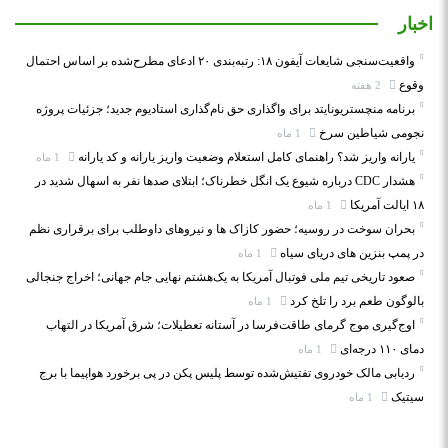
اخبار
واقعیت‌سنجی شایعات آیفون ۱۸: رتبه‌بندی ۲۰ ادعای مطرح‌شده بر اساس احتمال
وقوع
2 هفته
برنامه منچستریونایتد برای واگذاری حق نام‌گذاری استادیوم جدید؛ جزئیات پروژه
نجومی شیاطین سرخ
1 ماه
یارانه واریز شد؟ راهنمای کامل استعلام وضعیت واریز یارانه و کد یارانه
1 ماه
هشدار CDC درباره شیوع یک انگل خطرناک؛ ابتلای صدها نفر به اسهال شدید در
۱۸ ایالت آمریکا
1 ماه
بحران سوخت در روسیه؛ حضور کازاک‌ ها و نیروهای داوطلب برای برقراری نظم
در پمپ بنزین‌ های دریای سیاه
1 ماه
صعود تاریخی تیم ملی فوتبال آمریکا به یک‌هشتم نهایی جام جهانی؛ اخراج جنجالی
بالوگون طعم برد را تلخ کرد
1 ماه
اوج‌گیری موج گرمای طاقت‌فرسا در آستانه تعطیلات؛ شرق آمریکا در التهاب
دمای ۱۱۰ درجه‌ای
1 ماه
ردیابی مالک خودروی تفتیش‌شده توسط پلیس پکن در پی برخورد هواپیما با برج
سیتیک
1 ماه