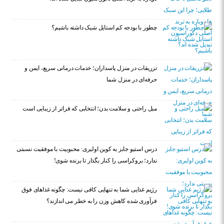
چطور با بودجه کم استایل شیک داشته باشیم؟
تزریقات در منزل پاسداران؛ خدمات درمانی سریع، ایمن و
حرفه‌ای در منزل شما
مبل راحتی و سلامت بدن؛ انتخابی که فراتر از زیبایی است
درس استیو جابز به کوین اولیری: محبوبیت با موفقیت نسبتی
ندارد؛ بروکراسی را کنار بگذار تا برنده شوی!
رژیم غذایی شما به تنهایی کافی نیست: چگونه غذاهای فوق
فرآوری شده کاهش وزن را به خطر می اندازند؟