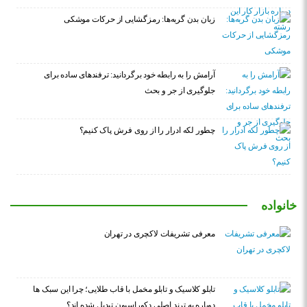
زبان بدن گربه‌ها: رمزگشایی از حرکات موشکی
آرامش را به رابطه خود برگردانید: ترفندهای ساده برای
جلوگیری از جر و بحث
چطور لکه ادرار را از روی فرش پاک کنیم؟
خانواده
معرفی تشریفات لاکچری در تهران
تابلو کلاسیک و تابلو مخمل با قاب طلایی؛ چرا این سبک ها
دوباره به ترند اصلی دکوراسیون تبدیل شده اند؟