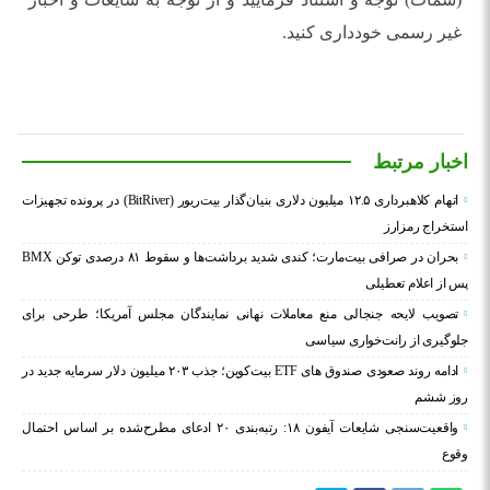
غیر رسمی خودداری کنید.
اخبار مرتبط
اتهام کلاهبرداری ۱۲.۵ میلیون دلاری بنیان‌گذار بیت‌ریور (BitRiver) در پرونده تجهیزات
استخراج رمزارز
بحران در صرافی بیت‌مارت؛ کندی شدید برداشت‌ها و سقوط ۸۱ درصدی توکن BMX
پس از اعلام تعطیلی
تصویب لایحه جنجالی منع معاملات نهانی نمایندگان مجلس آمریکا؛ طرحی برای
جلوگیری از رانت‌خواری سیاسی
ادامه روند صعودی صندوق‌ های ETF بیت‌کوین؛ جذب ۲۰۳ میلیون دلار سرمایه جدید در
روز ششم
واقعیت‌سنجی شایعات آیفون ۱۸: رتبه‌بندی ۲۰ ادعای مطرح‌شده بر اساس احتمال
وقوع