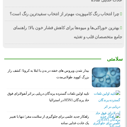
عادت غذایی ساده
چرا انتخاب رنگ کامپوزیت مهم‌تر از انتخاب سفیدترین رنگ است؟
بهترین خوراکی‌ها و میوه‌ها برای کاهش فشار خون بالا؛ راهنمای
جامع متخصصان قلب و تغذیه
سلامتی
بیدار شدن ویروس‌ های خفته در بدن با ابتلا به کرونا؛ کشف راز
بزرگ کووید طولانی‌مدت
تایید اولین تلفات گسترده پرندگان دریایی بر اثر آنفولانزای فوق
حاد پرندگان H5N1 در استرالیا
راهکار جدید علمی برای جلوگیری از سلامت مغز؛ تنها با تغییر
یک عادت غذایی ساده