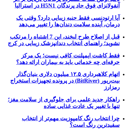
آنفولانزای فوق حاد پرندگان H5N1 در استرالیا
آیا ارتودنسی فقط جنبه زیبایی دارد؟ وقتی یک
درمان، آینده سلامت دندان‌ها را تغییر می‌دهد
قبل از اصلاح طرح لبخند، این 7 اشتباه را مرتکب
نشوید؛ راهنمای انتخاب دندانپزشک زیبایی در کرج
فقط کاشت ایمپلنت کافی نیست؛ یک مرکز
حرفه‌ای چه خدماتی باید به بیماران ارائه دهد؟
اتهام کلاهبرداری ۱۲.۵ میلیون دلاری بنیان‌گذار
بیت‌ریور (BitRiver) در پرونده تجهیزات استخراج
رمزارز
راهکار جدید علمی برای جلوگیری از سلامت مغز؛
تنها با تغییر یک عادت غذایی ساده
چرا انتخاب رنگ کامپوزیت مهم‌تر از انتخاب
سفیدترین رنگ است؟