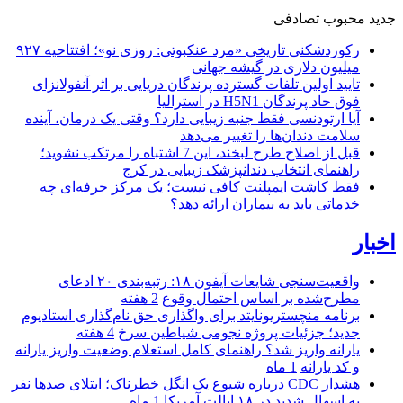
جدید
محبوب
تصادفی
رکوردشکنی تاریخی «مرد عنکبوتی: روزی نو»؛ افتتاحیه ۹۲۷
میلیون دلاری در گیشه جهانی
تایید اولین تلفات گسترده پرندگان دریایی بر اثر آنفولانزای
فوق حاد پرندگان H5N1 در استرالیا
آیا ارتودنسی فقط جنبه زیبایی دارد؟ وقتی یک درمان، آینده
سلامت دندان‌ها را تغییر می‌دهد
قبل از اصلاح طرح لبخند، این 7 اشتباه را مرتکب نشوید؛
راهنمای انتخاب دندانپزشک زیبایی در کرج
فقط کاشت ایمپلنت کافی نیست؛ یک مرکز حرفه‌ای چه
خدماتی باید به بیماران ارائه دهد؟
اخبار
واقعیت‌سنجی شایعات آیفون ۱۸: رتبه‌بندی ۲۰ ادعای
مطرح‌شده بر اساس احتمال وقوع
2 هفته
برنامه منچستریونایتد برای واگذاری حق نام‌گذاری استادیوم
جدید؛ جزئیات پروژه نجومی شیاطین سرخ
4 هفته
یارانه واریز شد؟ راهنمای کامل استعلام وضعیت واریز یارانه
و کد یارانه
1 ماه
هشدار CDC درباره شیوع یک انگل خطرناک؛ ابتلای صدها نفر
به اسهال شدید در ۱۸ ایالت آمریکا
1 ماه