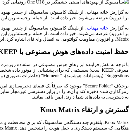
بر اندروید) عرضه می‌شوند، خبر داده است. از جمله برجسته‌ترین ای
به گزارش
خانه مهتاب
Matrix، و افزودن مقاومت کوانتومی به اتصال وای‌فای اشاره کرد. این اقدامات با هدف تقویت امنیت در دنیای رو به رشد هوش مصنوعی و تهدیدات سایبری پیشرفته صورت گرفته است.
حفظ امنیت داده‌های هوش مصنوعی با KEEP
با توجه به نقش فزاینده ابزارهای هوش مصنوعی در استفاده روزمره
Suggestions” (پیشنهادات هوشمند)، “Moments” (خاطرات تصویری) و “Smart Gallery Search” (بازیابی عکس‌ها با زبان طبیعی) طراحی شده است.
رمزگذاری شده ذخیره کند و آن‌ها را در برابر دسترسی غیرمجاز سایر
به دسترسی به داده‌های شما دارند، ایمن باقی بمانند.
گسترش و ارتقاء Knox Matrix