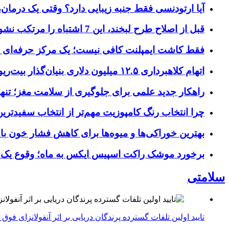
آیا ارتودنسی فقط جنبه زیبایی دارد؟ وقتی یک درمان، 
قبل از اصلاح طرح لبخند، این 7 اشتباه را مرتکب نشوید؛ راهنمای انتخاب دندانپزشک زیبایی در کرج
فقط کاشت ایمپلنت کافی نیست؛ یک مرکز حرفه‌ای چه خ
اتهام کلاهبرداری ۱۲.۵ میلیون دلاری بنیان‌گذار بیت‌ریور (BitRiver) در پرونده تجهیزات استخراج رمزارز
راهکار جدید علمی برای جلوگیری از سلامت مغز؛ تنها 
چرا انتخاب رنگ کامپوزیت مهم‌تر از انتخاب سفیدتر
بهترین خوراکی‌ها و میوه‌ها برای کاهش فشار خون با
برخورد موشک راکت اسپیس ایکس به ماه؛ وقوع یک
سلامتی
تایید اولین تلفات گسترده پرندگان دریایی بر اثر آنفولانزای فوق حاد پرندگان 1