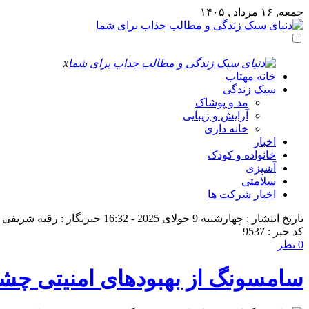
جمعه, ۱۶ مرداد , ۱۴۰۵
x
خانه مهتاب
سبک زندگی
مد و پوشاک
آرایش و زیبایی
خانه داری
اخبار
خانواده و کودک
آشپزی
سلامتی
اخبار شرکت ها
تاریخ انتشار : چهارشنبه 9 جولای 2025 - 16:32
خبرنگار : رقیه شریفی
کد خبر : 9537
0 نظر
سامسونگ از بهبودهای امنیتی چشمگیر در One UI 8 رونمایی کرد: محافظت هوشمن