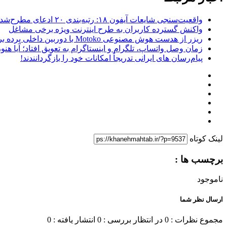
واقعیت‌سنجی شایعات آیفون ۱۸: رتبه‌بندی ۲۰ ادعای مطرح‌شده بر اساس احتمال وقوع
واکنش گسترده کاربران به طرح اینترنت ویژه برخی مشاغل
ریزر از هدست هوش مصنوعی Motoko با دوربین داخلی پرده برداشت
زمان وصل واتساپ، تلگرام و اینستاگرام به تعویق افتاد؛ آیا هنوز 
پیام‌رسان‌ های ایرانی تدریجاً امکانات خود را بازگردانندند!
لینک کوتاه
برچسب ها :
ناموجود
ارسال نظر شما
مجموع نظرات : 0
در انتظار بررسی : 0
انتشار یافته : 0