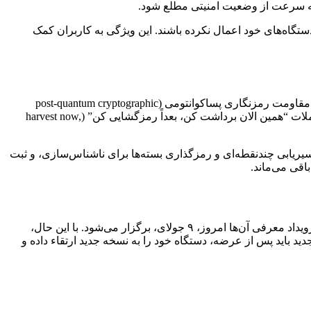
به سرعت از وضعیت امنیتی مطلع شود.
 را بر روی دستگاه‌های خود اعمال نکرده باشند. این ویژگی به کاربران کمک
عرضه One UI 8 همچنین با ارتقاء “Secure WiFi” سامسونگ همراه است که از طرح ML-KEM تایید شده توسط NIST استفاده خواهد کرد تا مقاومت رمزنگاری پساکوانتومی (post-quantum cryptographic
resistance) را ارائه دهد. این امر فرآیند تبادل کلید را تقویت کرده و اتصالات رمزگذاری شده را در برابر تهدیدات آتی مبتنی بر کوانتوم، مانند حملات “همین الان برداشت کن، بعداً رمزگشایی کن” (harvest now,
مومی، مسیریابی چندنقطه‌ای و رمزگذاری بسته‌ها برای ناشناس‌سازی، و ثبت
باقی می‌ماند.
انتظار می‌رود One UI 8 همراه با عرضه گوشی‌های گلکسی زد فولد ۷ (Galaxy Z Fold 7) و زد فلیپ ۷ (Z Flip 7) سامسونگ منتشر شود که رویداد معرفی آن‌ها امروز، ۹ جولای، برگزار می‌شود. با این حال،
ید باید پس از عرضه، دستگاه خود را به نسخه جدید ارتقاء داده و