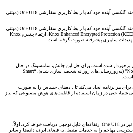
به گزارش خانه مهتاب , از بلپینگ کامپیوتر، سامسونگ از چندین بهبود اساسی در زمینه امنیت داده‌ها و حریم خصوصی برای گوشی‌های هوشمند گلکسی آینده خود که با رابط کاربری سفارشی One UI 8 (مبتنی
, از بلپینگ کامپیوتر، سامسونگ از چندین بهبود اساسی در زمینه امنیت داده‌ها و حریم خصوصی برای گوشی‌های هوشمند گلکسی آینده خود که با رابط کاربری سفارشی One UI 8 (مبتنی
بر اندروید) عرضه می‌شوند، خبر داده است. از جمله برجسته‌ترین این قابلیت‌ها می‌توان به معرفی یک معماری سطح سیستمی جدید به نام Knox Enhanced Encrypted Protection (KEEP)، ارتقاء پلتفرم Knox
ری برخوردار شده است. برای حل این چالش، سامسونگ در حال
معرفی KEEP است؛ سیستمی که برای پشتیبانی از موتور داده شخصی (PDE) این شرکت و سایر قابلیت‌های هوش مصنوعی مانند “Now Brief” (به‌روزرسانی‌های روزانه شخصی‌سازی شده)، “Smart
یک معماری است که محیط‌های ایزوله و جداگانه برای هر برنامه ایجاد می‌کند تا داده‌های حساس را به صورت
ی شما، حتی در زمان استفاده از قابلیت‌های هوش مصنوعی که نیاز
Knox Matrix، پلتفرم چند دستگاهی سامسونگ که برای محافظت و مدیریت امنیت در تمامی دستگاه‌های گلکسی متصل طراحی شده است، نیز در One UI 8 ارتقاءهای قابل توجهی دریافت خواهد کرد. اولاً،
نگ کاربر خارج می‌شود و کانال دسترسی مهاجم را به خدمات متصل به فضای ابری، داده‌ها و سایر