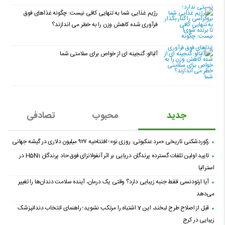
رژیم غذایی شما به تنهایی کافی نیست: چگونه غذاهای فوق
فرآوری شده کاهش وزن را به خطر می اندازند؟
آلبالو: گنجینه ای از خواص برای سلامتی شما
جدید
محبوب
تصادفی
رکوردشکنی تاریخی «مرد عنکبوتی: روزی نو»؛ افتتاحیه ۹۲۷ میلیون دلاری در گیشه جهانی
تایید اولین تلفات گسترده پرندگان دریایی بر اثر آنفولانزای فوق حاد پرندگان H5N1 در
استرالیا
آیا ارتودنسی فقط جنبه زیبایی دارد؟ وقتی یک درمان، آینده سلامت دندان‌ها را تغییر
می‌دهد
قبل از اصلاح طرح لبخند، این 7 اشتباه را مرتکب نشوید؛ راهنمای انتخاب دندانپزشک
زیبایی در کرج