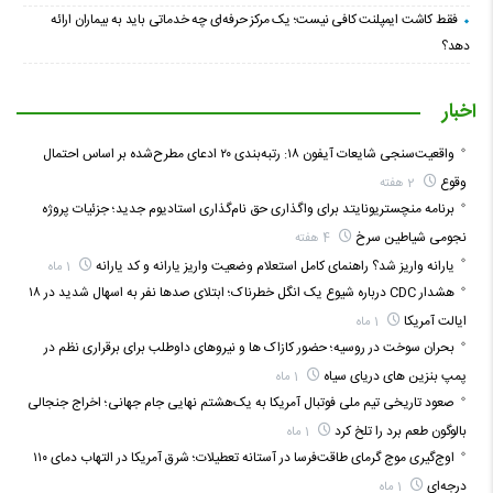
فقط کاشت ایمپلنت کافی نیست؛ یک مرکز حرفه‌ای چه خدماتی باید به بیماران ارائه
دهد؟
اخبار
واقعیت‌سنجی شایعات آیفون ۱۸: رتبه‌بندی ۲۰ ادعای مطرح‌شده بر اساس احتمال
وقوع
2 هفته
برنامه منچستریونایتد برای واگذاری حق نام‌گذاری استادیوم جدید؛ جزئیات پروژه
نجومی شیاطین سرخ
4 هفته
یارانه واریز شد؟ راهنمای کامل استعلام وضعیت واریز یارانه و کد یارانه
1 ماه
هشدار CDC درباره شیوع یک انگل خطرناک؛ ابتلای صدها نفر به اسهال شدید در ۱۸
ایالت آمریکا
1 ماه
بحران سوخت در روسیه؛ حضور کازاک‌ ها و نیروهای داوطلب برای برقراری نظم در
پمپ بنزین‌ های دریای سیاه
1 ماه
صعود تاریخی تیم ملی فوتبال آمریکا به یک‌هشتم نهایی جام جهانی؛ اخراج جنجالی
بالوگون طعم برد را تلخ کرد
1 ماه
اوج‌گیری موج گرمای طاقت‌فرسا در آستانه تعطیلات؛ شرق آمریکا در التهاب دمای ۱۱۰
درجه‌ای
1 ماه