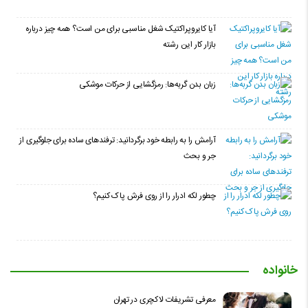
آیا کایروپراکتیک شغل مناسبی برای من است؟ همه چیز درباره
بازار کار این رشته
زبان بدن گربه‌ها: رمزگشایی از حرکات موشکی
آرامش را به رابطه خود برگردانید: ترفندهای ساده برای جلوگیری از
جر و بحث
چطور لکه ادرار را از روی فرش پاک کنیم؟
خانواده
معرفی تشریفات لاکچری در تهران