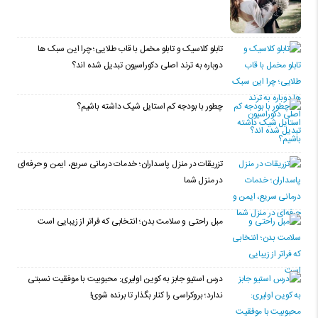
تابلو کلاسیک و تابلو مخمل با قاب طلایی؛ چرا این سبک ها
دوباره به ترند اصلی دکوراسیون تبدیل شده اند؟
چطور با بودجه کم استایل شیک داشته باشیم؟
تزریقات در منزل پاسداران؛ خدمات درمانی سریع، ایمن و حرفه‌ای
در منزل شما
مبل راحتی و سلامت بدن؛ انتخابی که فراتر از زیبایی است
درس استیو جابز به کوین اولیری: محبوبیت با موفقیت نسبتی
ندارد؛ بروکراسی را کنار بگذار تا برنده شوی!