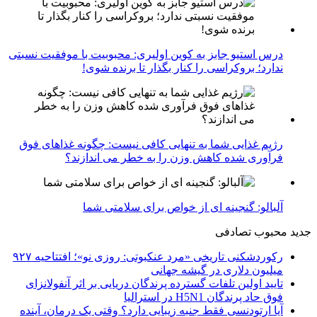
درس استیو جابز به کوین اولیری: محبوبیت با موفقیت نسبتی
ندارد؛ بروکراسی را کنار بگذار تا برنده شوی!
رژیم غذایی شما به تنهایی کافی نیست: چگونه غذاهای فوق
فرآوری شده کاهش وزن را به خطر می اندازند؟
آلبالو: گنجینه ای از خواص برای سلامتی شما
جدید
محبوب
تصادفی
رکوردشکنی تاریخی «مرد عنکبوتی: روزی نو»؛ افتتاحیه ۹۲۷
میلیون دلاری در گیشه جهانی
تایید اولین تلفات گسترده پرندگان دریایی بر اثر آنفولانزای
فوق حاد پرندگان H5N1 در استرالیا
آیا ارتودنسی فقط جنبه زیبایی دارد؟ وقتی یک درمان، آینده