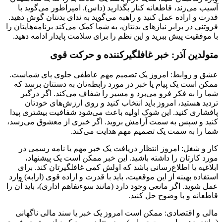
آسیب می‌زند، قاطعانه کنار بگذارید (داس). امپراطور می‌گوید با
قدرت و اراده عمل کنید و راهبه می‌گوید به ندای بدنتان گوش دهید.
فروتنی در برابر نیازهای بدنتان، به شما کمک می‌کند برنامه‌هایتان را
با موفقیت پیش ببرید و این نظم را برای سلامت پایدار ادامه دهید.
متولدین آذر: خبر غافلگیرکننده و حرکت قوی
عشق و روابط: امروز یک تصمیم مهم عاطفی جلوی پای شماست.
ممکن است یک پیام یا خبر در مورد رابطه‌تان به دستتان برسد که
شما را به فکر فرو می‌برد و مسیر را شفاف می‌کند. اگر درگیر
تردید هستید، امروز باید انتخاب کنید و روی ارزش‌های خودتان
پافشاری کنید. این شوک اولیه باعث می‌شود شفافیت بیشتری پیدا
کنید و سپس به سمت آرامش بروید. اگر خبری از معشوق می‌رسد،
شما را به سمت یک تصمیم مهم هدایت می‌کند.
کار و شغل: امروز انتظار دریافت یک خبر مهم یا نامه رسمی در
مورد کارتان را داشته باشید. این خبر ممکن است یک پیشنهاد،
ابلاغیه یا اطلاع‌رسانی باشد که اولش کمی غافلگیرتان کند. برای
استفاده بهینه از این موقعیت، باید با قدرت و اراده قوی (ارابه) وارد
عمل شوید. اگر مانعی وجود دارد (مانند سوءتفاهم اداری)، باید آن را
قاطعانه و با وضوح حل کنید.
مالی و اقتصادی: ممکن است امروز یک خبر یا سند مالی ناگهانی