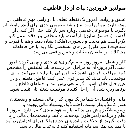
متولدین فروردین: ثبات از دل قاطعیت
عشق و روابط: امروز یک نقطه عطف یا دو راهی مهم عاطفی در
پیش دارید. ممکن است نیاز باشد تصمیمی جدی برای آینده رابطه‌تان
بگیرید یا موضوعی قدیمی دوباره سر باز کند. حتی اگر کسی از
گذشته (معشوق سابق) بازگشت، باید منطقی و با دقت عمل کنید.
لازم است هم محبت و دلسوزی (ملکه) نشان دهید و هم با قدرت و
شفافیت (امپراطور) مرزهای مشخصی بگذارید. با حل قاطعانه
مشکلات، رابطه‌تان به ثبات و عمق واقعی می‌رسد.
کار و شغل: امروز روز تصمیم‌گیری‌های جدی و نهایی کردن امور
است. اگر پروژه‌ای به مراحل آخر رسیده، باید تکلیفش را مشخص
کنید. مراقب افرادی باشید که با زیرکی مانع ایجاد می‌کنند. برای
موفقیت، باید مانند یک مدیر قوی عمل کنید: قاطع، منطقی و در
عین حال خلاق باشید. اگر مانعی پیش آمد، با حمله‌ای قاطع و
برنامه‌ریزی‌شده آن را حل کنید تا موقعیت شغلی‌تان تثبیت شود.
مالی و اقتصادی: شما در یک دوره گذار مالی هستید و وضعیتتان
هنوز کاملاً پایدار نیست. احتمالاً یک پیشنهاد مالی پیچیده یا
وسوسه‌انگیز پیش می‌آید که نیاز به هوشمندی کامل دارد. امروز با
نظم و برنامه (امپراطور) بودجه‌بندی کنید و تصمیم‌های مالی را با
دقت بگیرید. از خلاقیت و ایده‌های جدید (ملکه) برای افزایش درآمد
یا مدیریت بهتر سرمایه استفاده کنید تا به ثبات مالی برسید.