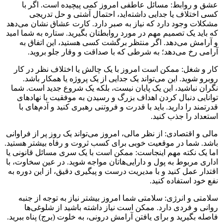
عشق و روابط: مسائل عاطفی امروز کمی پیچیده است. اگر با
کسی اختلاف یا جدایی داشته‌اید، احتمال آشتی و حل تدریجی
مشکلات وجود دارد که نیاز به صبر دارد. کارت عشاق نشان می‌دهد
که باید یک تصمیم مهم در مورد روابطتان بگیرید. ستاره به شما امید
و آرامش می‌دهد. اگر منتظر برگشت کسی هستید، این اتفاق به
آرامی رخ می‌دهد؛ به شرطی که با صداقت و وقار جلو بروید.
کار و شغل: ممکن است امروز با یک چالش یا اختلاف نظر در کار
روبرو شوید. این می‌تواند یک جدایی از یک پروژه یا همکار باشد.
نگران نباشید، این یک پایان نیست، بلکه یک شروع جدید است. شما
توانایی دنبال کردن اهداف بزرگ و رسیدن به موفقیت با نهادهای
قدرتمند را دارید. باید با قدرت و فروتنی رهبری کنید و آدم‌های با
استعداد را جذب کنید.
مالی و اقتصادی: از نظر مالی، امروز می‌تواند یک روز پر از فراوانی
باشد. شما در موقعیت خوبی برای کسب ثروت و رفاه بیشتر هستید.
اما یک نکته مهم اینجاست: ممکن است با یک سری مسائل قانونی یا
اداری مربوط به پول و دارایی‌هاتان مواجه شوید. در عین سخاوت، با
اقتدار عمل کنید و با مدیریت درست و پیگیری دقیق، از این دوره به
نفع خود استفاده کنید.
سلامتی و انرژی: سلامتی شما امروز بیشتر نیاز به توجه از جنبه
روانی و فردی دارد. ممکن است نیاز داشته باشید از شلوغی‌ها
فاصله بگیرید و برای یافتن آرامش درونی، به خلوت (برج) پناه ببرید.