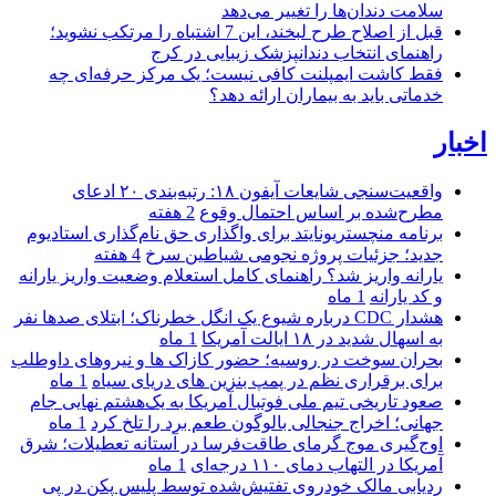
سلامت دندان‌ها را تغییر می‌دهد
قبل از اصلاح طرح لبخند، این 7 اشتباه را مرتکب نشوید؛
راهنمای انتخاب دندانپزشک زیبایی در کرج
فقط کاشت ایمپلنت کافی نیست؛ یک مرکز حرفه‌ای چه
خدماتی باید به بیماران ارائه دهد؟
اخبار
واقعیت‌سنجی شایعات آیفون ۱۸: رتبه‌بندی ۲۰ ادعای
مطرح‌شده بر اساس احتمال وقوع
2 هفته
برنامه منچستریونایتد برای واگذاری حق نام‌گذاری استادیوم
جدید؛ جزئیات پروژه نجومی شیاطین سرخ
4 هفته
یارانه واریز شد؟ راهنمای کامل استعلام وضعیت واریز یارانه
و کد یارانه
1 ماه
هشدار CDC درباره شیوع یک انگل خطرناک؛ ابتلای صدها نفر
به اسهال شدید در ۱۸ ایالت آمریکا
1 ماه
بحران سوخت در روسیه؛ حضور کازاک‌ ها و نیروهای داوطلب
برای برقراری نظم در پمپ بنزین‌ های دریای سیاه
1 ماه
صعود تاریخی تیم ملی فوتبال آمریکا به یک‌هشتم نهایی جام
جهانی؛ اخراج جنجالی بالوگون طعم برد را تلخ کرد
1 ماه
اوج‌گیری موج گرمای طاقت‌فرسا در آستانه تعطیلات؛ شرق
آمریکا در التهاب دمای ۱۱۰ درجه‌ای
1 ماه
ردیابی مالک خودروی تفتیش‌شده توسط پلیس پکن در پی