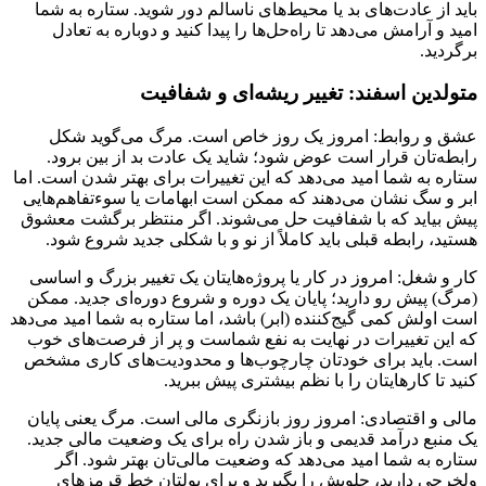
باید از عادت‌های بد یا محیط‌های ناسالم دور شوید. ستاره به شما
امید و آرامش می‌دهد تا راه‌حل‌ها را پیدا کنید و دوباره به تعادل
برگردید.
متولدین اسفند: تغییر ریشه‌ای و شفافیت
عشق و روابط: امروز یک روز خاص است. مرگ می‌گوید شکل
رابطه‌تان قرار است عوض شود؛ شاید یک عادت بد از بین برود.
ستاره به شما امید می‌دهد که این تغییرات برای بهتر شدن است. اما
ابر و سگ نشان می‌دهند که ممکن است ابهامات یا سوءتفاهم‌هایی
پیش بیاید که با شفافیت حل می‌شوند. اگر منتظر برگشت معشوق
هستید، رابطه قبلی باید کاملاً از نو و با شکلی جدید شروع شود.
کار و شغل: امروز در کار یا پروژه‌هایتان یک تغییر بزرگ و اساسی
(مرگ) پیش رو دارید؛ پایان یک دوره و شروع دوره‌ای جدید. ممکن
است اولش کمی گیج‌کننده (ابر) باشد، اما ستاره به شما امید می‌دهد
که این تغییرات در نهایت به نفع شماست و پر از فرصت‌های خوب
است. باید برای خودتان چارچوب‌ها و محدودیت‌های کاری مشخص
کنید تا کارهایتان را با نظم بیشتری پیش ببرید.
مالی و اقتصادی: امروز روز بازنگری مالی است. مرگ یعنی پایان
یک منبع درآمد قدیمی و باز شدن راه برای یک وضعیت مالی جدید.
ستاره به شما امید می‌دهد که وضعیت مالی‌تان بهتر شود. اگر
ولخرجی دارید، جلویش را بگیرید و برای پولتان خط قرمزهای