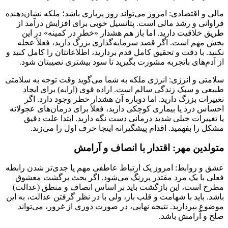
مالی و اقتصادی: امروز می‌تواند روز پرباری باشد؛ ملکه نشان‌دهنده
فراوانی و رشد مالی است. پتانسیل خوبی برای افزایش درآمد از
طریق خلاقیت دارید. اما باز هم هشدار «خطر در کمینه» در این
بخش مهم است. اگر قصد سرمایه‌گذاری بزرگ دارید، فعلاً عجله
نکنید. با دقت و تحقیق کامل قدم بردارید، اطلاعاتتان را کامل کنید و
از آدم‌های باتجربه مشورت بگیرید تا سود بیشتری نصیبتان شود.
سلامتی و انرژی: انرژی ملکه به شما می‌گوید وقت توجه به سلامتی
طبیعی و سبک زندگی سالم است. اراده قوی (ارابه) برای ایجاد
تغییرات بزرگ دارید. اما دوباره آن هشدار خطر وجود دارد. اگر
احساس درد یا بیماری کوچکی دارید، فعلاً برای درمان‌های عجولانه
یا تغییرات خیلی شدید درمانی دست نگه دارید. ابتدا علت دقیق
مشکل را بفهمید. اقدام پیشگیرانه اینجا حرف اول را می‌زند.
متولدین مهر: اقتدار با انصاف و آرامش
عشق و روابط: امروز یک ارتباط عاطفی مهم یا جدی‌تر شدن رابطه
فعلی با یک مرد مقتدر پررنگ می‌شود. اگر بحث برگشت معشوق
مطرح است، این بازگشت باید بر اساس انصاف و منطق (عدالت)
باشد. باید با شهامت و قلب باز، ولی با در نظر گرفتن عدالت، به این
موضوع بپردازید. نتیجه نهایی، در صورت دوری از غرور، می‌تواند
صلح و آرامش باشد.