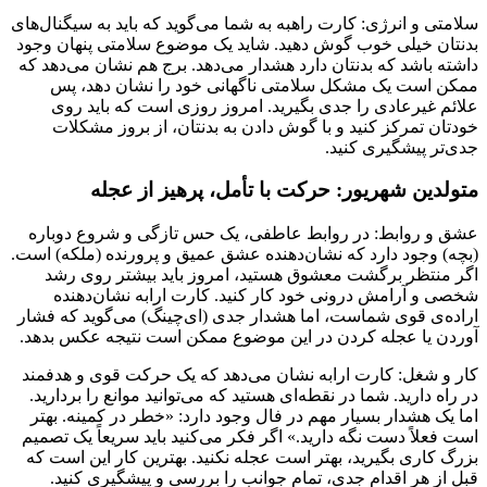
سلامتی و انرژی: کارت راهبه به شما می‌گوید که باید به سیگنال‌های
بدنتان خیلی خوب گوش دهید. شاید یک موضوع سلامتی پنهان وجود
داشته باشد که بدنتان دارد هشدار می‌دهد. برج هم نشان می‌دهد که
ممکن است یک مشکل سلامتی ناگهانی خود را نشان دهد، پس
علائم غیرعادی را جدی بگیرید. امروز روزی است که باید روی
خودتان تمرکز کنید و با گوش دادن به بدنتان، از بروز مشکلات
جدی‌تر پیشگیری کنید.
متولدین شهریور: حرکت با تأمل، پرهیز از عجله
عشق و روابط: در روابط عاطفی، یک حس تازگی و شروع دوباره
(بچه) وجود دارد که نشان‌دهنده عشق عمیق و پرورنده (ملکه) است.
اگر منتظر برگشت معشوق هستید، امروز باید بیشتر روی رشد
شخصی و آرامش درونی خود کار کنید. کارت ارابه نشان‌دهنده
اراده‌ی قوی شماست، اما هشدار جدی (ای‌چینگ) می‌گوید که فشار
آوردن یا عجله کردن در این موضوع ممکن است نتیجه عکس بدهد.
کار و شغل: کارت ارابه نشان می‌دهد که یک حرکت قوی و هدفمند
در راه دارید. شما در نقطه‌ای هستید که می‌توانید موانع را بردارید.
اما یک هشدار بسیار مهم در فال وجود دارد: «خطر در کمینه. بهتر
است فعلاً دست نگه دارید.» اگر فکر می‌کنید باید سریعاً یک تصمیم
بزرگ کاری بگیرید، بهتر است عجله نکنید. بهترین کار این است که
قبل از هر اقدام جدی، تمام جوانب را بررسی و پیشگیری کنید.