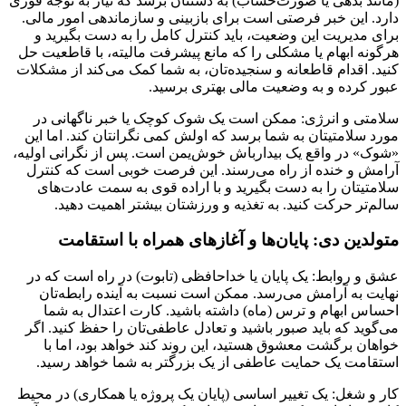
(مانند بدهی یا صورت‌حساب) به دستتان برسد که نیاز به توجه فوری
دارد. این خبر فرصتی است برای بازبینی و سازماندهی امور مالی.
برای مدیریت این وضعیت، باید کنترل کامل را به دست بگیرید و
هرگونه ابهام یا مشکلی را که مانع پیشرفت مالیته، با قاطعیت حل
کنید. اقدام قاطعانه و سنجیده‌تان، به شما کمک می‌کند از مشکلات
عبور کرده و به وضعیت مالی بهتری برسید.
سلامتی و انرژی: ممکن است یک شوک کوچک یا خبر ناگهانی در
مورد سلامتیتان به شما برسد که اولش کمی نگرانتان کند. اما این
«شوک» در واقع یک بیدارباش خوش‌یمن است. پس از نگرانی اولیه،
آرامش و خنده از راه می‌رسند. این فرصت خوبی است که کنترل
سلامتیتان را به دست بگیرید و با اراده قوی به سمت عادت‌های
سالم‌تر حرکت کنید. به تغذیه و ورزشتان بیشتر اهمیت دهید.
متولدین دی: پایان‌ها و آغازهای همراه با استقامت
عشق و روابط: یک پایان یا خداحافظی (تابوت) در راه است که در
نهایت به آرامش می‌رسد. ممکن است نسبت به آینده رابطه‌تان
احساس ابهام و ترس (ماه) داشته باشید. کارت اعتدال به شما
می‌گوید که باید صبور باشید و تعادل عاطفی‌تان را حفظ کنید. اگر
خواهان برگشت معشوق هستید، این روند کند خواهد بود، اما با
استقامت یک حمایت عاطفی از یک بزرگتر به شما خواهد رسید.
کار و شغل: یک تغییر اساسی (پایان یک پروژه یا همکاری) در محیط