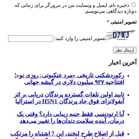
ذخیره نام، ایمیل و وبسایت من در مرورگر برای زمانی که
دوباره دیدگاهی می‌نویسم.
تصویر امنیتی
*
تصویر امنیتی را وارد کنید:
آخرین اخبار
رکوردشکنی تاریخی «مرد عنکبوتی: روزی نو»؛
افتتاحیه ۹۲۷ میلیون دلاری در گیشه جهانی
تایید اولین تلفات گسترده پرندگان دریایی بر اثر
آنفولانزای فوق حاد پرندگان H5N1 در استرالیا
آیا ارتودنسی فقط جنبه زیبایی دارد؟ وقتی یک
درمان، آینده سلامت دندان‌ها را تغییر می‌دهد
قبل از اصلاح طرح لبخند، این 7 اشتباه را مرتکب