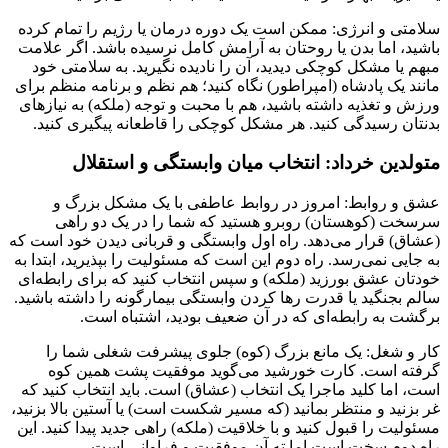
سلامتی و انرژی: ممکن است یک دوره درمان یا رژیم را تمام کرده
باشید، اما بدن یا روحتان به آرامش کامل نرسیده باشد. اگر علامت
مبهم یا مشکل کوچکی دیدید، آن را نادیده نگیرید. به سلامتی خود
مانند یک پادشاه (امپراطور) نگاه کنید؛ هم نظم و برنامه منظم برای
ورزش و تغذیه داشته باشید، هم با محبت و توجه (ملکه) به نیازهای
بدنتان رسیدگی کنید. هر مشکل کوچکی را قاطعانه پیگیری کنید.
متولدین خرداد: انتخاب میان وابستگی و استقلال
عشق و روابط: امروز در روابط عاطفی با یک مشکل بزرگ و
سرسخت (کوهستان) روبرو هستید که شما را در یک دو راهی
(عشاق) قرار می‌دهد. راه اول وابستگی و قربانی دیدن خود است که
به جایی نمی‌رسد. راه دوم این است که مسئولیت را بپذیرید، ابتدا به
خودتان عشق بورزید (ملکه) و سپس انتخاب کنید که برای رابطه‌ای
سالم بجنگید یا قدرت رها کردن وابستگی بیمارگونه را داشته باشید.
برگشت به رابطه‌ای که در آن ضعیف بودید، اشتباه است.
کار و شغل: یک مانع بزرگ (کوه) جلوی پیشرفت شغلی شما را
گرفته است. کارت خورشید می‌گوید موفقیت پشت همین کوه
است، اما کلید ماجرا یک انتخاب (عشاق) است. باید انتخاب کنید که
غر بزنید و منتظر بمانید (که مسیر شکست است) یا آستین بالا بزنید،
مسئولیت را قبول کنید و با خلاقیت (ملکه) راهی جدید پیدا کنید. این
راه دوم سخت است اما ته آن موفقیت و فراوانی است.