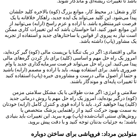
باشد تا تغییرات ریشه‌ای و ماندگار شوند.
کار و شغل: در محیط کار، موانع بزرگ (کوه) بالاخره کلید حلشان
پیدا می‌شود. این کلید می‌تواند یک ایده جدید، راهکار خلاقانه یا یک
فرصت غیرمنتظره باشد. با اراده و عزم راسخ (ارابه) می‌توانید از
این موانع عبور کنید. اما حواستان باشد که این تغییرات کاری ممکن
است نیاز به پیروی از قوانین یا ساختارهای جدید و استفاده از تجربه
یک مشاور (پاپ) داشته باشد.
مالی و اقتصادی: اگر در یک تنگنا یا بن‌بست مالی (کوه) گیر کرده‌اید،
امروز یک راه حل مهم و اساسی (کلید) برای باز کردن گره‌های مالی
پیدا می‌کنید. این راه حل می‌تواند فرصت سرمایه‌گذاری جدید یا وام
ضروری باشد. برای استفاده بهینه، باید با اراده و مصمم (ارابه) باشید
و حتماً از اصول مالی درست و مشاوره‌ی خبره (پاپ) استفاده کنید
تا تغییرات پایه‌ای و موندگار باشند.
سلامتی و انرژی: اگر مدت طولانی با یک مشکل سلامتی مزمن
(کوه) درگیر بوده‌اید، امروز یک راه حل مهم یا روش درمانی جدید
(کلید) پیدا خواهید کرد. باید با اراده قوی و کنترل کامل (ارابه) خودتان
به سمت بهبود حرکت کنید و از راهنمایی پزشک متخصص یا
روش‌های سنتی اثبات‌شده (پاپ) بهره ببرید. این تغییرات باید بنیادی
باشند؛ به جزئیات بدنتان توجه کنید و با دقت پیش بروید.
متولدین مرداد: فروپاشی برای ساختن دوباره