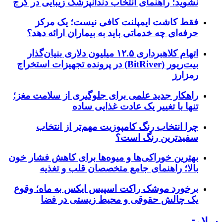
نشوید؛ راهنمای انتخاب دندانپزشک زیبایی در کرج
فقط کاشت ایمپلنت کافی نیست؛ یک مرکز
حرفه‌ای چه خدماتی باید به بیماران ارائه دهد؟
اتهام کلاهبرداری ۱۲.۵ میلیون دلاری بنیان‌گذار
بیت‌ریور (BitRiver) در پرونده تجهیزات استخراج
رمزارز
راهکار جدید علمی برای جلوگیری از سلامت مغز؛
تنها با تغییر یک عادت غذایی ساده
چرا انتخاب رنگ کامپوزیت مهم‌تر از انتخاب
سفیدترین رنگ است؟
بهترین خوراکی‌ها و میوه‌ها برای کاهش فشار خون
بالا؛ راهنمای جامع متخصصان قلب و تغذیه
برخورد موشک راکت اسپیس ایکس به ماه؛ وقوع
یک چالش حقوقی و محیط زیستی در فضا
سلامتی