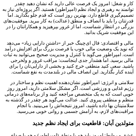
کار و شغل: امروز یک فرصت عالی دارید که نشان دهید چقدر
توانمند به رهبری و ایجاد نظم (امپراطور) هستید. اگر پروژه‌ای نیاز به
تصمیم‌گیری قاطع دارد، بهترین روز است که قدم جلو بگذارید. اما
قدرتتان را باید با انصاف و منطق (عدالت) به کار ببرید. موفقیت‌های
بزرگی در انتظار شماست، اما از غرور بپرهیزید و همکارانتان را در
این موفقیت شریک بدانید.
مالی و اقتصادی: فال ای‌چینگ خبر از «داشتن دارایی زیاد» می‌دهد
که نوید یک وضعیت مالی خوب یا فرصت بزرگ برای افزایش درآمد
است. امپراطور می‌گوید با کنترل و مدیریت صحیح می‌توانید به ثبات
مالی برسید. اما هشدار جدی اینجاست: مراقب غرور و ولخرجی
باشید. سعی کنید منطقی خرج کنید و بخشی از دارایی‌تان را برای
آینده کنار بگذارید. این انصاف مالی در بلندمدت به نفع شماست.
سلامتی و انرژی: امپراطور نشان‌دهنده اهمیت نظم و ساختار در
رژیم غذایی و ورزشی است. اگر مشکل سلامتی دارید، امروز روز
خوبی است که به یک متخصص مراجعه کنید و از برنامه‌های درمانی
منظم و منطقی پیروی کنید. عدالت می‌گوید هر چقدر در گذشته به
سلامتیتان بها داده باشید، امروز نتیجه‌اش را می‌بینید. با انجام
مراقبت‌های لازم، به آرامش جسمی و روانی خوبی می‌رسید.
متولدین آبان: قاطعیت برای ایجاد نظم جدید
عشق و روابط: امروز باید هم با منطق (امپراطور) و هم با صدای