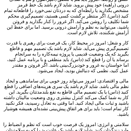
درونی (راهبه) خود پیش بروید. شاید لازم باشد یک خط قرمز
مشخص بگذارید یا رابطه‌ای که به دردتان نمی‌خورد را قاطعانه تمام
کنید (داس). اگر منتظر برگشت کسی هستید، تصمیم‌گیری محکم
شما تکلیف را روشن می‌کند. اگر غرور را کنار بگذارید و فروتن
باشید، می‌توانید به نظم و آرامش درونی برسید. اما برای حفظ این
آرامش شکننده، تلاش لازم است.
کار و شغل: امروز در محیط کار، یک فرصت برای رهبری یا قدرت
تصمیم‌گیری پیش می‌آید. شاید لازم باشد یک تصمیم مهم و قاطع
بگیرید که یک وضعیت قدیمی یا پروژه نیمه‌کاره را به سرانجام
برساند یا آن را قطع کند (داس). باید منطقی و با برنامه عمل کنید،
اما حواستان به غرور و خودبزرگ‌بینی باشد. اگر فروتن و مقتدر
عمل کنید، نظمی که دنبالش بودید، ایجاد می‌شود.
مالی و اقتصادی: امروز می‌تواند روز خوبی برای ساماندهی و ایجاد
نظم مالی باشد. شاید لازم باشد یک سری هزینه‌های اضافی را قطع
کنید (داس) یا یک تصمیم مالی قاطع به نفع بلندمدتتان بگیرید. این
کار به شما کمک می‌کند کنترل بیشتری روی وضعیت مالیتان داشته
باشید و ثبات مالی ایجاد کنید. اما وقتی به تعادل رسیدید، فکر نکنید
کار تمام است؛ باید برای هر اتفاق پیش‌بینی نشده‌ای همیشه هوشیار
باشید.
سلامتی و انرژی: امروز یک فرصت خوب است که نظم و انضباط را
وارد زندگیتان کنید. شاید لازم باشد یک عادت بد را که به سلامتیتان