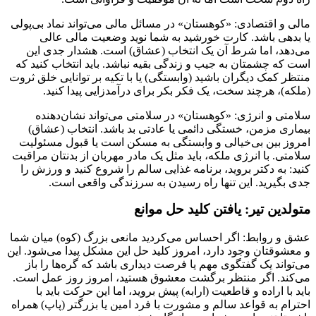
مالی و اقتصادی: «کوهستان» در مسائل مالی می‌تواند نماد بی‌پولی
یا بدهی باشد. کارت خورشید به شما نوید وضعیت مالی عالی
می‌دهد، اما شرط آن یک انتخاب (عشاق) است. هشدار جدی این
است که چشمتان به جیب و زندگی بقیه نباشد. باید انتخاب کنید که
منتظر کمک دیگران باشید (وابستگی) یا با تکیه بر توانایی خلق ثروت
(ملکه)، هرچند سخت، یک فکر بکر برای درآمدزایی پیدا کنید.
سلامتی و انرژی: «کوهستان» در سلامتی می‌تواند نشان‌دهنده
بیماری مزمن، خستگی دائمی یا عادتی بد باشد. انتخاب (عشاق)
امروز بین بی‌خیالی و وابستگی به مسکن است یا قبول مسئولیت
سلامتی. با انرژی ملکه، باید مثل یک مادر مهربان از بدنتان مراقبت
کنید: به دکتر بروید، برنامه غذایی سالم را شروع کنید و ورزش را
جدی بگیرید. این تنها راه رسیدن به سرزندگی واقعی است.
متولدین تیر: یافتن کلید حل موانع
عشق و روابط: اگر احساس می‌کردید مانعی بزرگ (کوه) میان شما
و معشوقتان وجود دارد، امروز کلید حل این مشکل پیدا می‌شود. این
می‌تواند یک گفتگوی مهم یا فرصت دیداری باشد که گره‌ها را باز
می‌کند. اگر منتظر برگشت معشوق هستید، امروز روز عمل است.
باید با اراده و قاطعیت (ارابه) پیش بروید، اما این حرکت باید با
احترام به قواعد سالم و مشورت با فرد امین یا بزرگتر (پاپ) همراه