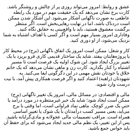
عشق و روابط: امروز می‌تواند روزی پر از چالش و روشنگر باشد.
کارت برج نشان می‌دهد که یک حقیقت مهم در مورد یک رابطه
عاطفی به صورت ناگهانی آشکار می‌شود. این آشکار شدن ممکن
است دردناک باشد، اما در نهایت رهایی‌بخش است. اگر منتظر
برگشت معشوق هستید، باید با واقع‌بینی به حقایق نگاه کنید.
وفاداری امروز بسیار مهم است و اگر کسی با اهداف اشتباه به شما
نزدیک می‌شود، از او دوری کنید.
کار و شغل: ممکن است امروز یک اتفاق ناگهانی (برج) در محیط کار
یا پروژه‌هایتان بیفتد. شاید یک ساختار قدیمی کاری فرو بریزد یا یک
تغییر بزرگ ایجاد شود. این شوک اولیه یک فرصت است تا مسیر
اشتباه را کنار بگذارید. کارت زن و ماهی نشان می‌دهد که یک خانم
خلاق یا خودتان نقش مهمی در این دگرگونی ایفا می‌کنید. به
شهودتان (راهبه) اعتماد کنید و اگر فرصت همکاری پیش آمد، با نیت
درست وارد شوید.
مالی و اقتصادی: در مسائل مالی، امروز یک تغییر ناگهانی (برج)
ممکن است ایجاد شود؛ شاید یک خبر غیرمنتظره در مورد درآمد یا
حتی یک ضرر کوچک. ماهی نماد فراوانی است، اما وقتی با برج
می‌آید، یعنی مسیر کسب درآمدتان با یک شوک یا تغییر اساسی
همراه است. مراقب تصمیمات مالی عجولانه و مادی‌گرایانه باشید.
پس از این تغییر، یک نظم مالی جدید ایجاد می‌شود که برای حفظ آن
باید حواس جمع باشید.