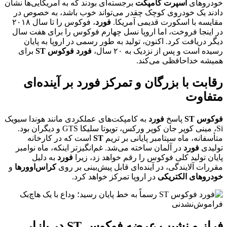
خودروهای
اسپرت کامپکت
برجسته‌ای بودند که به آمریکایی‌ها نشان
دادند یک خودروی کوچک چقدر می‌تواند خوب باشد، به خصوص در
مقایسه با اسکورت قدیمی آمریکا.
فورد
، فوکوس را تا سال ۲۰۱۸
در اینجا فروخت، اما اروپا نسل چهارم فوکوس را برای هفت سال
دیگر دریافت کرد. اکنون، تولید به طور رسمی در اروپا به پایان
رسیده است و پس از نزدیک به ۲۰ سال،
فورد فوکوس ST
برای
همیشه خداحافظی می‌کند.
رقابت با بزرگان و تمرکز فورد بر آینده‌ای
متفاوت
فوکوس ST
پاسخ
فورد
به کامپکت‌های عملکردی مانند هوندا سیویک
Si، مینی کوپر جان کوپر ورکس، تویوتا سلیکا GTS و دیگران بود.
متأسفانه، ماه سپتامبر پایانی بر تریم
ST
است که در کارخانه
تولیدی
فورد
در آلمان ساخته می‌شد. غم‌انگیزتر اینکه، ماه نوامبر
پایان تولید کلی فوکوس را رقم خواهد زد، زیرا
فورد
به دلیل
مقررات آلایندگی، در آینده‌ای قابل پیش‌بینی بر روی
کراس‌اوورها
و
خودروهای الکتریکی
در اروپا تمرکز خواهد کرد.
فراز و نشیب عرضه فوکوس ST در بازار