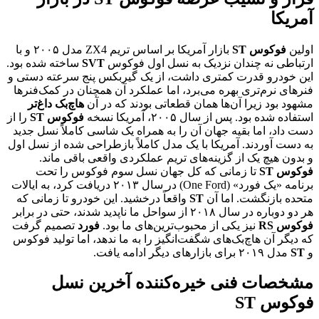
آمریکا
اولین
فوکوس ST
بازار آمریکا بر اساس تریم ZX4 مدل ۲۰۰۵ و با
ارتباطی نه چندان نزدیک به نسل اول فوکوس
SVT
ساخته شده بود.
این خودرو قدرت کمتری داشت، از یک گیربکس پنج سرعته دستی و
فنرهای نرم‌تری بهره می‌برد، اما عملکرد آن همچنان در کمک‌فنرها
مشهود بود زیرا آن‌ها همان قطعاتی بودند که در آن
هاچ‌بک داغ‌تر
استفاده شده بود. پس از سال ۲۰۰۵، آمریکا نسخه
فوکوس ST
را از
دست داد، اما بقیه جهان آن را به همراه یک شاسی کاملاً نسل جدید
به دست آوردند. آمریکا با یک مدل کاملاً بازطراحی شده از نسل اول
و بدون هیچ یک از گزینه‌های تریم عملکردی واقعی باقی ماند.
فوکوس ST
تا زمانی که کل جهان نسل سوم فوکوس را تحت
برنامه «یک فورد» (One Ford) در سال ۲۰۱۳ دریافت کرد، به ایالات
متحده بازنگشت. اما آن
ST
واقعاً درخشید. این خودرو تا زمانی که
هر دو دوباره در سال ۲۰۱۸ از سواحل ما ناپدید شدند، حتی در برابر
فوکوس RS
نیز یکی از محبوب‌ترین‌های ما بود.
فورد
تصمیم گرفت
که دیگر آن هاچ‌بک‌های شگفت‌انگیز را به ما ندهد، اما تولید فوکوس
و
ST
مدل ۲۰۱۹ برای بازارهای دیگر ادامه یافت.
مشخصات فنی خیره‌کننده آخرین نسل
فوکوس ST