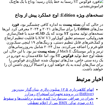
نسخه‌های ویژه Edition: اوج عملکرد پیش از وداع
در حالی که آن
بسته پیست
به اندازه کافی چشمگیر بود،
فورد
مدل‌های
Edition
را برای سال‌های ۲۰۲۱ و ۲۰۲۴ معرفی کرد. این‌ها
نسخه‌های تولید محدود
ST
بودند که یک
eLSD
جدید با فعال‌سازی
هیدرولیکی، سیستم تعلیق کویل‌اور KW V3 با قابلیت تنظیم ارتفاع
و کمک‌فنرهای قابل تنظیم دستی، و رینگ‌های ۱۹ اینچی سبک‌وزن
فلو-فرم را اضافه می‌کردند. مدل ۲۰۲۴ شامل به‌روزرسانی‌های
ترمز و تایر موستانگ Mach E از
بسته پیست
نیز بود. با این حال، این
نقطه اوج خط تولید
فوکوس ST
بود. اما علاقه‌مندان به خودرو در
یک رده سنی خاص، مدل‌های تیونینگ شده عملکردی فوکوس را
برای سال‌های آینده به یاد خواهند آورد و احتمالاً آرزوی داشتن آن را
خواهند داشت.
اخبار مرتبط
اتهام کلاهبرداری ۱۲.۵ میلیون دلاری بنیان‌گذار بیت‌ریور
(BitRiver) در پرونده تجهیزات استخراج رمزارز
بحران در صرافی بیت‌مارت؛ کندی شدید برداشت‌ها و سقوط
۸۱ درصدی توکن BMX پس از اعلام تعطیلی