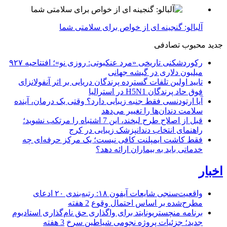
آلبالو: گنجینه ای از خواص برای سلامتی شما
جدید
محبوب
تصادفی
رکوردشکنی تاریخی «مرد عنکبوتی: روزی نو»؛ افتتاحیه ۹۲۷
میلیون دلاری در گیشه جهانی
تایید اولین تلفات گسترده پرندگان دریایی بر اثر آنفولانزای
فوق حاد پرندگان H5N1 در استرالیا
آیا ارتودنسی فقط جنبه زیبایی دارد؟ وقتی یک درمان، آینده
سلامت دندان‌ها را تغییر می‌دهد
قبل از اصلاح طرح لبخند، این 7 اشتباه را مرتکب نشوید؛
راهنمای انتخاب دندانپزشک زیبایی در کرج
فقط کاشت ایمپلنت کافی نیست؛ یک مرکز حرفه‌ای چه
خدماتی باید به بیماران ارائه دهد؟
اخبار
واقعیت‌سنجی شایعات آیفون ۱۸: رتبه‌بندی ۲۰ ادعای
مطرح‌شده بر اساس احتمال وقوع
2 هفته
برنامه منچستریونایتد برای واگذاری حق نام‌گذاری استادیوم
جدید؛ جزئیات پروژه نجومی شیاطین سرخ
3 هفته