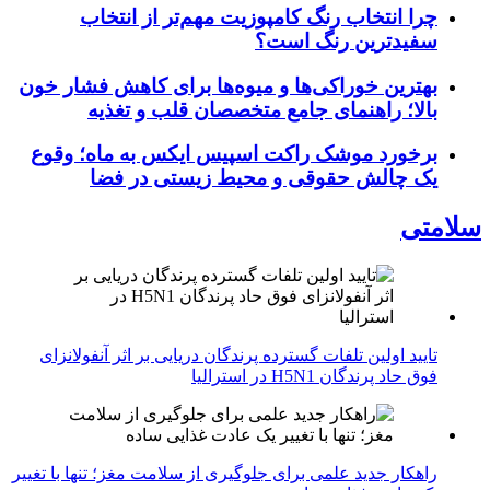
چرا انتخاب رنگ کامپوزیت مهم‌تر از انتخاب
سفیدترین رنگ است؟
بهترین خوراکی‌ها و میوه‌ها برای کاهش فشار خون
بالا؛ راهنمای جامع متخصصان قلب و تغذیه
برخورد موشک راکت اسپیس ایکس به ماه؛ وقوع
یک چالش حقوقی و محیط زیستی در فضا
سلامتی
تایید اولین تلفات گسترده پرندگان دریایی بر اثر آنفولانزای
فوق حاد پرندگان H5N1 در استرالیا
راهکار جدید علمی برای جلوگیری از سلامت مغز؛ تنها با تغییر