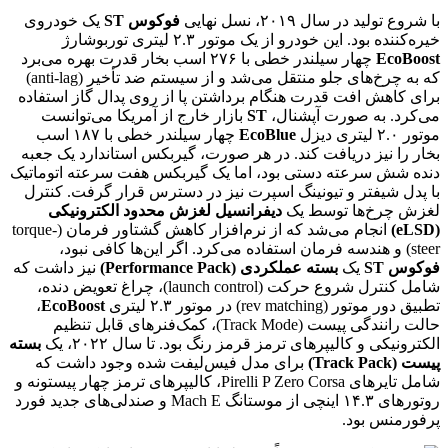
با شروع تولید در سال ۲۰۱۹، نسل نهایی
فوکوس ST
یک خودروی
خیره‌کننده بود. این خودرو از یک موتور ۲.۳ لیتری توربوشارژ
EcoBoost
چهار سیلندر خطی با ۲۷۶ اسب بخار قدرت بهره می‌برد
که به چرخ‌های جلو منتقل می‌شد و از سیستم ضد تأخیر (anti-lag)
برای کاهش افت قدرت هنگام برداشتن پا از روی پدال گاز استفاده
می‌کرد. به صورت آپشنال،
ST
بازار خارج از آمریکا می‌توانست
موتور ۲.۰ لیتری دیزل
EcoBlue
چهار سیلندر خطی با ۱۸۷ اسب
بخار را نیز دریافت کند. در هر صورت، گیربکس استاندارد یک جعبه
دنده شش سرعته دستی بود، اما یک گیربکس هفت سرعته اتوماتیک
با پدل شیفتر و تیونینگ اسپرت نیز در دسترس قرار گرفت. کنترل
لغزش چرخ‌ها توسط یک
دیفرانسیل لغزش محدود الکترونیکی
(eLSD)
انجام می‌شد که از نرم‌افزار کاهش گشتاور فرمان (torque-
steer) و هندسه فرمان استفاده می‌کرد. اگر این‌ها کافی نبود،
فوکوس ST
یک
بسته عملکردی (Performance Pack)
نیز داشت که
شامل کنترل شروع حرکت (launch control)، چراغ تعویض دنده،
تطبیق دور موتور (rev matching) در موتور ۲.۳ لیتری
EcoBoost
،
حالت رانندگی پیست (Track Mode)، کمک‌فنرهای قابل تنظیم
الکترونیکی و کالیپرهای ترمز قرمز رنگ بود. تا سال ۲۰۲۲، یک
بسته
پیست (Track Pack)
برای مدل فیس‌لیفت شده وجود داشت که
شامل تایرهای Pirelli P Zero Corsa، کالیپرهای ترمز چهار پیستونه و
روتورهای ۱۴.۳ اینچی از موستانگ Mach E و صندلی‌های جدید فورد
پرفورمنس بود.