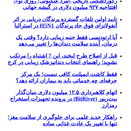
رکوردشکنی تاریخی «مرد عنکبوتی: روزی نو»؛
افتتاحیه ۹۲۷ میلیون دلاری در گیشه جهانی
تایید اولین تلفات گسترده پرندگان دریایی بر اثر
آنفولانزای فوق حاد پرندگان H5N1 در استرالیا
آیا ارتودنسی فقط جنبه زیبایی دارد؟ وقتی یک
درمان، آینده سلامت دندان‌ها را تغییر می‌دهد
قبل از اصلاح طرح لبخند، این 7 اشتباه را مرتکب
نشوید؛ راهنمای انتخاب دندانپزشک زیبایی در کرج
فقط کاشت ایمپلنت کافی نیست؛ یک مرکز
حرفه‌ای چه خدماتی باید به بیماران ارائه دهد؟
اتهام کلاهبرداری ۱۲.۵ میلیون دلاری بنیان‌گذار
بیت‌ریور (BitRiver) در پرونده تجهیزات استخراج
رمزارز
راهکار جدید علمی برای جلوگیری از سلامت مغز؛
تنها با تغییر یک عادت غذایی ساده