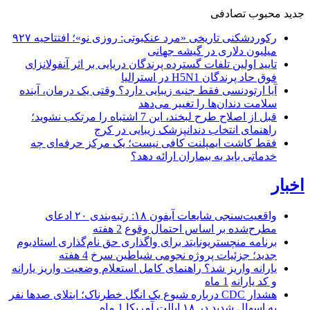
جدید
محبوب
تصادفی
رکوردشکنی تاریخی «مرد عنکبوتی: روزی نو»؛ افتتاحیه ۹۲۷
میلیون دلاری در گیشه جهانی
تایید اولین تلفات گسترده پرندگان دریایی بر اثر آنفولانزای
فوق حاد پرندگان H5N1 در استرالیا
آیا ارتودنسی فقط جنبه زیبایی دارد؟ وقتی یک درمان، آینده
سلامت دندان‌ها را تغییر می‌دهد
قبل از اصلاح طرح لبخند، این 7 اشتباه را مرتکب نشوید؛
راهنمای انتخاب دندانپزشک زیبایی در کرج
فقط کاشت ایمپلنت کافی نیست؛ یک مرکز حرفه‌ای چه
خدماتی باید به بیماران ارائه دهد؟
اخبار
واقعیت‌سنجی شایعات آیفون ۱۸: رتبه‌بندی ۲۰ ادعای
مطرح‌شده بر اساس احتمال وقوع
2 هفته
برنامه منچستریونایتد برای واگذاری حق نام‌گذاری استادیوم
جدید؛ جزئیات پروژه نجومی شیاطین سرخ
4 هفته
یارانه واریز شد؟ راهنمای کامل استعلام وضعیت واریز یارانه
و کد یارانه
1 ماه
هشدار CDC درباره شیوع یک انگل خطرناک؛ ابتلای صدها نفر
به اسهال شدید در ۱۸ ایالت آمریکا
1 ماه