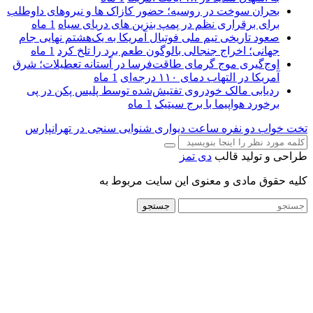
بحران سوخت در روسیه؛ حضور کازاک‌ ها و نیروهای داوطلب
برای برقراری نظم در پمپ بنزین‌ های دریای سیاه
1 ماه
صعود تاریخی تیم ملی فوتبال آمریکا به یک‌هشتم نهایی جام
جهانی؛ اخراج جنجالی بالوگون طعم برد را تلخ کرد
1 ماه
اوج‌گیری موج گرمای طاقت‌فرسا در آستانه تعطیلات؛ شرق
آمریکا در التهاب دمای ۱۱۰ درجه‌ای
1 ماه
ردیابی مالک خودروی تفتیش‌شده توسط پلیس پکن در پی
برخورد هواپیما با برج سیتیک
1 ماه
تخت خواب دو نفره
ساعت دیواری
شنوایی سنجی در تهرانپارس
طراحی و تولید قالب
دی تمز
کلیه حقوق مادی و معنوی این سایت مربوط به
جستجو