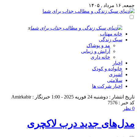
جمعه, ۱۶ مرداد , ۱۴۰۵
x
خانه مهتاب
سبک زندگی
مد و پوشاک
آرایش و زیبایی
خانه داری
اخبار
خانواده و کودک
آشپزی
سلامتی
اخبار شرکت ها
تاریخ انتشار : دوشنبه 24 فوریه 2025 - 1:00
خبرنگار : Amirkabir
کد خبر : 7576
0 نظر
مدل‌های جدید درب لاکچری