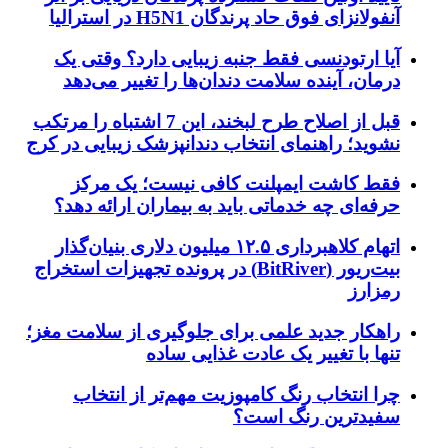
آنفولانزای فوق حاد پرندگان H5N1 در استرالیا
آیا ارتودنسی فقط جنبه زیبایی دارد؟ وقتی یک
درمان، آینده سلامت دندان‌ها را تغییر می‌دهد
قبل از اصلاح طرح لبخند، این 7 اشتباه را مرتکب
نشوید؛ راهنمای انتخاب دندانپزشک زیبایی در کرج
فقط کاشت ایمپلنت کافی نیست؛ یک مرکز
حرفه‌ای چه خدماتی باید به بیماران ارائه دهد؟
اتهام کلاهبرداری ۱۲.۵ میلیون دلاری بنیان‌گذار
بیت‌ریور (BitRiver) در پرونده تجهیزات استخراج
رمزارز
راهکار جدید علمی برای جلوگیری از سلامت مغز؛
تنها با تغییر یک عادت غذایی ساده
چرا انتخاب رنگ کامپوزیت مهم‌تر از انتخاب
سفیدترین رنگ است؟