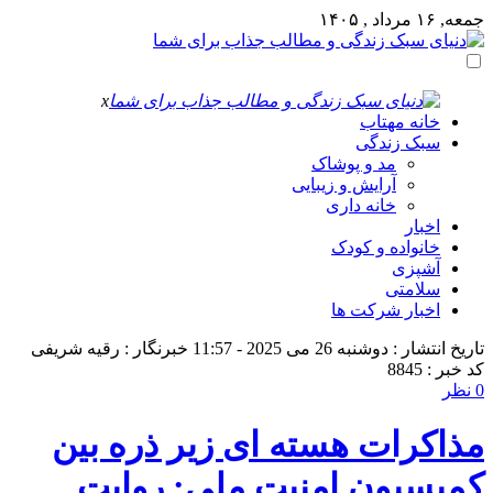
جمعه, ۱۶ مرداد , ۱۴۰۵
x
خانه مهتاب
سبک زندگی
مد و پوشاک
آرایش و زیبایی
خانه داری
اخبار
خانواده و کودک
آشپزی
سلامتی
اخبار شرکت ها
تاریخ انتشار : دوشنبه 26 می 2025 - 11:57
خبرنگار : رقیه شریفی
کد خبر : 8845
0 نظر
مذاکرات هسته ای زیر ذره بین
کمیسیون امنیت ملی: روایت