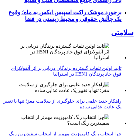
بالا؛ راهنمای جامع متخصصان قلب و تغذیه
برخورد موشک راکت اسپیس ایکس به ماه؛ وقوع
یک چالش حقوقی و محیط زیستی در فضا
سلامتی
تایید اولین تلفات گسترده پرندگان دریایی بر اثر آنفولانزای
فوق حاد پرندگان H5N1 در استرالیا
راهکار جدید علمی برای جلوگیری از سلامت مغز؛ تنها با تغییر
یک عادت غذایی ساده
چرا انتخاب رنگ کامپوزیت مهم‌تر از انتخاب سفیدترین رنگ