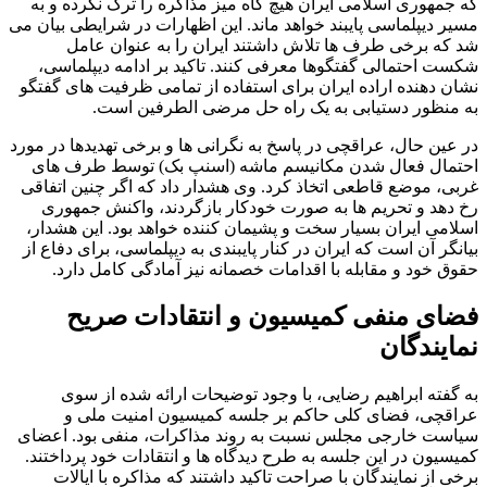
که جمهوری اسلامی ایران هیچ گاه میز مذاکره را ترک نکرده و به
مسیر دیپلماسی پایبند خواهد ماند. این اظهارات در شرایطی بیان می
شد که برخی طرف ها تلاش داشتند ایران را به عنوان عامل
شکست احتمالی گفتگوها معرفی کنند. تاکید بر ادامه دیپلماسی،
نشان دهنده اراده ایران برای استفاده از تمامی ظرفیت های گفتگو
به منظور دستیابی به یک راه حل مرضی الطرفین است.
در عین حال، عراقچی در پاسخ به نگرانی ها و برخی تهدیدها در مورد
احتمال فعال شدن مکانیسم ماشه (اسنپ بک) توسط طرف های
غربی، موضع قاطعی اتخاذ کرد. وی هشدار داد که اگر چنین اتفاقی
رخ دهد و تحریم ها به صورت خودکار بازگردند، واکنش جمهوری
اسلامی ایران بسیار سخت و پشیمان کننده خواهد بود. این هشدار،
بیانگر آن است که ایران در کنار پایبندی به دیپلماسی، برای دفاع از
حقوق خود و مقابله با اقدامات خصمانه نیز آمادگی کامل دارد.
فضای منفی کمیسیون و انتقادات صریح
نمایندگان
به گفته ابراهیم رضایی، با وجود توضیحات ارائه شده از سوی
عراقچی، فضای کلی حاکم بر جلسه کمیسیون امنیت ملی و
سیاست خارجی مجلس نسبت به روند مذاکرات، منفی بود. اعضای
کمیسیون در این جلسه به طرح دیدگاه ها و انتقادات خود پرداختند.
برخی از نمایندگان با صراحت تاکید داشتند که مذاکره با ایالات