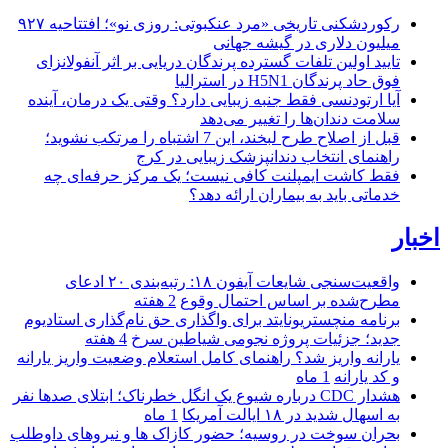
رکوردشکنی تاریخی «مرد عنکبوتی: روزی نو»؛ افتتاحیه ۹۲۷
میلیون دلاری در گیشه جهانی
تایید اولین تلفات گسترده پرندگان دریایی بر اثر آنفولانزای
فوق حاد پرندگان H5N1 در استرالیا
آیا ارتودنسی فقط جنبه زیبایی دارد؟ وقتی یک درمان، آینده
سلامت دندان‌ها را تغییر می‌دهد
قبل از اصلاح طرح لبخند، این 7 اشتباه را مرتکب نشوید؛
راهنمای انتخاب دندانپزشک زیبایی در کرج
فقط کاشت ایمپلنت کافی نیست؛ یک مرکز حرفه‌ای چه
خدماتی باید به بیماران ارائه دهد؟
اخبار
واقعیت‌سنجی شایعات آیفون ۱۸: رتبه‌بندی ۲۰ ادعای
مطرح‌شده بر اساس احتمال وقوع
2 هفته
برنامه منچستریونایتد برای واگذاری حق نام‌گذاری استادیوم
جدید؛ جزئیات پروژه نجومی شیاطین سرخ
4 هفته
یارانه واریز شد؟ راهنمای کامل استعلام وضعیت واریز یارانه
و کد یارانه
1 ماه
هشدار CDC درباره شیوع یک انگل خطرناک؛ ابتلای صدها نفر
به اسهال شدید در ۱۸ ایالت آمریکا
1 ماه
بحران سوخت در روسیه؛ حضور کازاک‌ ها و نیروهای داوطلب