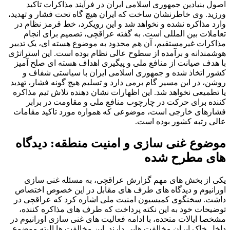
اصول بنیادین جمهوری اسلامی ایران در فرآیند مذاکرات تاکید
ورزید. وی خاطرنشان ساخت که ایران هیچ گاه تحت فشار و تهدید،
وارد مذاکره نشده و نخواهد شد و این رویکرد، خط قرمز نظام در
تعاملات بین المللی است. به گفته عراقچی، تصمیم برای انجام
مذاکرات غیرمستقیم، آن هم محدود به موضوع هسته ای، یک تدبیر
هوشمندانه و برآمده از سطوح عالی نظام بوده است. این استراتژی
با هدف صیانت از منافع ملی و پیگیری اهداف هسته ای صلح آمیز
کشور اتخاذ شده و جمهوری اسلامی ایران با سیاستی شفاف و
روشن، در این مسیر گام برمی دارد و تسلیم هیچ گونه فشار، تهدید
یا تطمیعی نخواهد شد. این اظهارات نشان دهنده تلاش تیم مذاکره
کننده برای حرکت در چارچوب منافع ملی و مقاومت در برابر
فشارهای خارجی است، موضوعی که همواره مورد تاکید مقامات
عالی رتبه کشور بوده است.
موضوع غنی سازی و امنیت منطقه: دیدگاه
های مطرح شده
یکی از بخش های مهم گزارش عراقچی، به مسئله غنی سازی
اورانیوم و دیدگاه های طرف های مقابل در این خصوص اختصاص
داشت. سخنگوی کمیسیون امنیت ملی اشاره کرد که عراقچی در
توضیحات خود به این نکته پرداخت که طرف های مذاکره کننده،
مشخصا ایالات متحده، با ادامه فعالیت های غنی سازی اورانیوم در
داخل خاک ایران مخالفت هایی دارند. این مخالفت ها البته موضوع