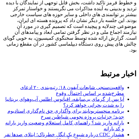
و خطوط قرمز تاکید داشت، بخش قابل توجهی از نمایندگان با دیده
تردید و بدبینی به آینده مذاکرات می نگریستند و خواستار تمرکز
بیشتر بر توانمندی های داخلی و سایر حوزه های سیاست خارجی
بودند. این جلسه بار دیگر نشان داد که پرونده هسته ای ایران،
موضوعی چندلایه و پیچیده است که تصمیم گیری در مورد آن
نیازمند اجماع ملی و در نظر گرفتن تمامی ابعاد و پیامدهای آن
است. گزارش ارائه شده توسط سخنگوی کمیسیون، به خوبی گویای
چالش های پیش روی دستگاه دیپلماسی کشور در آن مقطع زمانی
بود.
اخبار مرتبط
واقعیت‌سنجی شایعات آیفون ۱۸: رتبه‌بندی ۲۰ ادعای
مطرح‌شده بر اساس احتمال وقوع
آیا پس از گرمای بی‌سابقه، اقیانوس اطلس آب‌وهوای بریتانیا
را به شدت بحرانی خواهد کرد؟
برنامه منچستریونایتد برای واگذاری حق نام‌گذاری استادیوم
جدید؛ جزئیات پروژه نجومی شیاطین سرخ
یارانه واریز شد؟ راهنمای کامل استعلام وضعیت واریز یارانه
و کد یارانه
هشدار CDC درباره شیوع یک انگل خطرناک؛ ابتلای صدها نفر