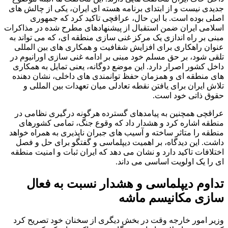
جدیدی نیست و از ابتدای برنامه هسته ای ایران، یکی از چالش های
اصلی بوده است. با این حال، عراقچی تاکید کرد که جمهوری
اسلامی ایران ضمن استقبال از پیشنهادهای مطرح شده در مذاکرات
مبنی بر راه اندازی یک مرکز غنی سازی منطقه ای، که می تواند به
عنوان راهکاری برای افزایش شفافیت و همکاری های بین المللی
تلقی شود، بر حق مسلم خود مبنی بر ادامه غنی سازی اورانیوم در
داخل کشور اصرار دارد. این موضع دوگانه، یعنی تمایل به همکاری
های منطقه ای و همزمان حفظ توانمندی های داخلی، نشان دهنده
تلاش ایران برای یافتن نقطه تعادلی میان تعهدات بین المللی و
حقوق ذاتی خود است.
عراقچی همچنین به پیامدهای گسترده هرگونه درگیری نظامی در
منطقه اشاره کرد و هشدار داد که وقوع جنگ، تمامی کشورهای
منطقه را متاثر ساخته و آسیب های جبران ناپذیری به همراه خواهد
داشت. این دیدگاه، بر اهمیت دیپلماسی و گفتگو برای حل و فصل
اختلافات تاکید دارد و نشان می دهد که ایران ثبات و امنیت منطقه
ای را یک اولویت اساسی می داند.
تداوم دیپلماسی و هشدار نسبت به فعال
سازی مکانیسم ماشه
وزیر امور خارجه وقت در بخش دیگری از سخنان خود تصریح کرد