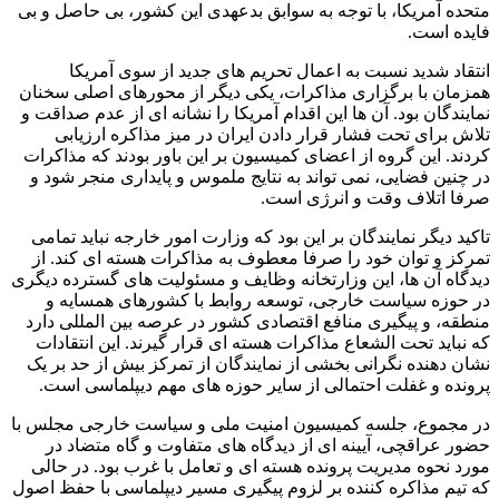
متحده آمریکا، با توجه به سوابق بدعهدی این کشور، بی حاصل و بی
فایده است.
انتقاد شدید نسبت به اعمال تحریم های جدید از سوی آمریکا
همزمان با برگزاری مذاکرات، یکی دیگر از محورهای اصلی سخنان
نمایندگان بود. آن ها این اقدام آمریکا را نشانه ای از عدم صداقت و
تلاش برای تحت فشار قرار دادن ایران در میز مذاکره ارزیابی
کردند. این گروه از اعضای کمیسیون بر این باور بودند که مذاکرات
در چنین فضایی، نمی تواند به نتایج ملموس و پایداری منجر شود و
صرفا اتلاف وقت و انرژی است.
تاکید دیگر نمایندگان بر این بود که وزارت امور خارجه نباید تمامی
تمرکز و توان خود را صرفا معطوف به مذاکرات هسته ای کند. از
دیدگاه آن ها، این وزارتخانه وظایف و مسئولیت های گسترده دیگری
در حوزه سیاست خارجی، توسعه روابط با کشورهای همسایه و
منطقه، و پیگیری منافع اقتصادی کشور در عرصه بین المللی دارد
که نباید تحت الشعاع مذاکرات هسته ای قرار گیرند. این انتقادات
نشان دهنده نگرانی بخشی از نمایندگان از تمرکز بیش از حد بر یک
پرونده و غفلت احتمالی از سایر حوزه های مهم دیپلماسی است.
در مجموع، جلسه کمیسیون امنیت ملی و سیاست خارجی مجلس با
حضور عراقچی، آیینه ای از دیدگاه های متفاوت و گاه متضاد در
مورد نحوه مدیریت پرونده هسته ای و تعامل با غرب بود. در حالی
که تیم مذاکره کننده بر لزوم پیگیری مسیر دیپلماسی با حفظ اصول