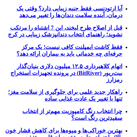
آیا ارتودنسی فقط جنبه زیبایی دارد؟ وقتی یک
درمان، آینده سلامت دندان‌ها را تغییر می‌دهد
قبل از اصلاح طرح لبخند، این 7 اشتباه را مرتکب
نشوید؛ راهنمای انتخاب دندانپزشک زیبایی در کرج
فقط کاشت ایمپلنت کافی نیست؛ یک مرکز
حرفه‌ای چه خدماتی باید به بیماران ارائه دهد؟
اتهام کلاهبرداری ۱۲.۵ میلیون دلاری بنیان‌گذار
بیت‌ریور (BitRiver) در پرونده تجهیزات استخراج
رمزارز
راهکار جدید علمی برای جلوگیری از سلامت مغز؛
تنها با تغییر یک عادت غذایی ساده
چرا انتخاب رنگ کامپوزیت مهم‌تر از انتخاب
سفیدترین رنگ است؟
بهترین خوراکی‌ها و میوه‌ها برای کاهش فشار خون