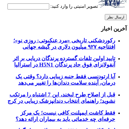
تصویر امنیتی را وارد کنید:
آخرین اخبار
رکوردشکنی تاریخی «مرد عنکبوتی: روزی نو»؛
افتتاحیه ۹۲۷ میلیون دلاری در گیشه جهانی
تایید اولین تلفات گسترده پرندگان دریایی بر اثر
آنفولانزای فوق حاد پرندگان H5N1 در استرالیا
آیا ارتودنسی فقط جنبه زیبایی دارد؟ وقتی یک
درمان، آینده سلامت دندان‌ها را تغییر می‌دهد
قبل از اصلاح طرح لبخند، این 7 اشتباه را مرتکب
نشوید؛ راهنمای انتخاب دندانپزشک زیبایی در کرج
فقط کاشت ایمپلنت کافی نیست؛ یک مرکز
حرفه‌ای چه خدماتی باید به بیماران ارائه دهد؟