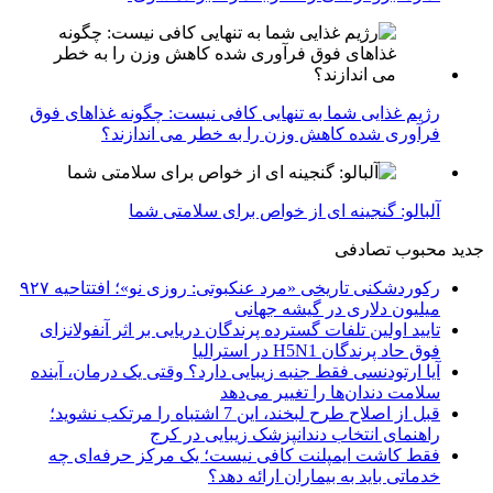
رژیم غذایی شما به تنهایی کافی نیست: چگونه غذاهای فوق
فرآوری شده کاهش وزن را به خطر می اندازند؟
آلبالو: گنجینه ای از خواص برای سلامتی شما
جدید
محبوب
تصادفی
رکوردشکنی تاریخی «مرد عنکبوتی: روزی نو»؛ افتتاحیه ۹۲۷
میلیون دلاری در گیشه جهانی
تایید اولین تلفات گسترده پرندگان دریایی بر اثر آنفولانزای
فوق حاد پرندگان H5N1 در استرالیا
آیا ارتودنسی فقط جنبه زیبایی دارد؟ وقتی یک درمان، آینده
سلامت دندان‌ها را تغییر می‌دهد
قبل از اصلاح طرح لبخند، این 7 اشتباه را مرتکب نشوید؛
راهنمای انتخاب دندانپزشک زیبایی در کرج
فقط کاشت ایمپلنت کافی نیست؛ یک مرکز حرفه‌ای چه
خدماتی باید به بیماران ارائه دهد؟