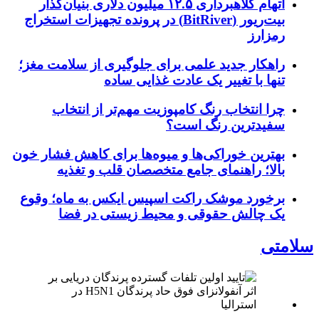
اتهام کلاهبرداری ۱۲.۵ میلیون دلاری بنیان‌گذار
بیت‌ریور (BitRiver) در پرونده تجهیزات استخراج
رمزارز
راهکار جدید علمی برای جلوگیری از سلامت مغز؛
تنها با تغییر یک عادت غذایی ساده
چرا انتخاب رنگ کامپوزیت مهم‌تر از انتخاب
سفیدترین رنگ است؟
بهترین خوراکی‌ها و میوه‌ها برای کاهش فشار خون
بالا؛ راهنمای جامع متخصصان قلب و تغذیه
برخورد موشک راکت اسپیس ایکس به ماه؛ وقوع
یک چالش حقوقی و محیط زیستی در فضا
سلامتی