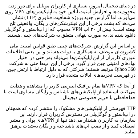
در دنیای دیجیتال امروز، بسیاری از کاربران موبایل برای دور زدن
محدودیت‌ها و افزایش امنیت آنلاین خود به اپلیکیشن‌های VPN روی
می‌آورند. اما گزارش جدید پروژه شفافیت فناوری (TTP) نشان
می‌دهد که پشت برخی از این فیلترشکن‌های رایگان، واقعیتی تلخ
نهفته است؛ بیش از ۲۰ اپ VPN محبوب که از اپ‌استور و گوگل‌پلی
دانلود شده‌اند، به صورت پنهانی متعلق به شرکت‌های چینی هستند.
بر اساس این گزارش، شرکت‌های چینی طبق قوانین امنیت ملی
کشورشان موظف به همکاری با دولت هستند و این یعنی اطلاعات
عبوری کاربران از این اپلیکیشن‌ها می‌تواند به‌راحتی در اختیار
نهادهای امنیتی چین قرار گیرد. برخی از این اپ‌ها حتی به شرکت
Qihoo 360 مرتبط هستند؛ شرکتی که به دلیل ارتباط با ارتش چین،
در فهرست تحریم‌های ایالات متحده قرار دارد.
از آنجا که VPNها تمام ترافیک اینترنتی کاربر را مشاهده و هدایت
می‌کنند، استفاده از اپلیکیشن‌های ناشناس و رایگان مساوی است با
خداحافظی با حریم خصوصی دیجیتال.
TTP فهرستی از اپلیکیشن‌های مشکوک را منتشر کرده که همچنان
در اپ‌استور و گوگل‌پلی در دسترس کاربران قرار دارند. این
سازمان به کاربران هشدار می‌دهد تنها از VPNهای پولی و معتبر
استفاده کنند و از نصب اپ‌های ناشناخته و رایگان به‌شدت پرهیز
نمایند.