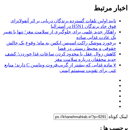
اخبار مرتبط
تایید اولین تلفات گسترده پرندگان دریایی بر اثر آنفولانزای
فوق حاد پرندگان H5N1 در استرالیا
راهکار جدید علمی برای جلوگیری از سلامت مغز؛ تنها با تغییر
یک عادت غذایی ساده
برخورد موشک راکت اسپیس ایکس به ماه؛ وقوع یک چالش
حقوقی و محیط زیستی در فضا
کاهش زوال عقل با محدود کردن ساعات غذا خوردن؛ کشف
جدید محققان درباره سلامت مغز
۷ ماده غذایی که بیشتر از گریپ‌فروت ویتامین C دارند؛ منابع
غنی برای تقویت سیستم ایمنی
لینک کوتاه
برچسب ها :