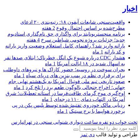
اخبار
واقعیت‌سنجی شایعات آیفون ۱۸: رتبه‌بندی ۲۰ ادعای
مطرح‌شده بر اساس احتمال وقوع
2 هفته
برنامه منچستریونایتد برای واگذاری حق نام‌گذاری استادیوم
جدید؛ جزئیات پروژه نجومی شیاطین سرخ
4 هفته
یارانه واریز شد؟ راهنمای کامل استعلام وضعیت واریز یارانه
و کد یارانه
1 ماه
هشدار CDC درباره شیوع یک انگل خطرناک؛ ابتلای صدها نفر
به اسهال شدید در ۱۸ ایالت آمریکا
1 ماه
بحران سوخت در روسیه؛ حضور کازاک‌ ها و نیروهای داوطلب
برای برقراری نظم در پمپ بنزین‌ های دریای سیاه
1 ماه
صعود تاریخی تیم ملی فوتبال آمریکا به یک‌هشتم نهایی جام
جهانی؛ اخراج جنجالی بالوگون طعم برد را تلخ کرد
1 ماه
اوج‌گیری موج گرمای طاقت‌فرسا در آستانه تعطیلات؛ شرق
آمریکا در التهاب دمای ۱۱۰ درجه‌ای
1 ماه
ردیابی مالک خودروی تفتیش‌شده توسط پلیس پکن در پی
برخورد هواپیما با برج سیتیک
1 ماه
تخت خواب دو نفره
ساعت دیواری
شنوایی سنجی در تهرانپارس
طراحی و تولید قالب
دی تمز