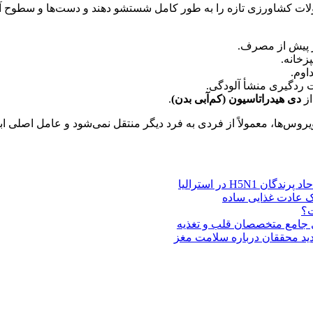
 محصولات کشاورزی تازه را به طور کامل شستشو دهند و دست‌ها و سطوح آ
ر پیش از مصرف.
زخانه.
اوم.
ردگیری منشأ آلودگی.
از
دی هیدراتاسیون (کم‌آبی بدن)
.
روس‌ها، معمولاً از فردی به فرد دیگر منتقل نمی‌شود و عامل اصلی اب
H5N در استرالیا
یک عادت غذایی ساده
ت؟
ای جامع متخصصان قلب و تغذیه
د محققان درباره سلامت مغز