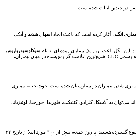
یس در چندین ایالت شده است.
یماری انگلی
آغاز کرده است که باعث ایجاد
اسهال شدید
و آبکی
سیکلوسپوریازیس
(Cyclosporiasis) خواهد شد که علائم آن شامل دل‌پیچه، حالت تهوع، خستگی مفرط، کاهش اشتها، تب خفیف و استفراغ است. بر اساس بیانیه رسمی CDC، شایع‌ترین علامت گزارش‌شده در میان بیماران،
 می‌توان به آلاسکا، کلرادو، کنتیکت، فلوریدا، جورجیا، لوئیزیانا،
خارج از بازه زمانی آمار رسمی CDC، مقامات بهداشتی ایالت میشیگان در حال بررسی تعداد غیرعادی و رو به افزایشی از مبتلایان در یک شیوع گسترده هستند. تا روز جمعه، بیش از ۳۰۰ مورد ابتلا از تاریخ ۲۲