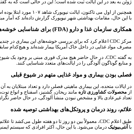
ژوئن به بعد در این ایالت ثبت شده است؛ این در حالی است که به گفته وزارت بهداشت میشیگان، ا
با این حال، مقامات بهداشتی شهر نیویورک گزارش داده‌اند که آمار مبتلایان در این ش
همکاری سازمان غذا و دارو (FDA) برای شناسایی خوشه‌های عفونی
مرکز CDC اعلام کرد که برای بررسی خوشه‌های این بیماری در چندین ایالت، همکاری نزدیکی را با
مصرف مواد غذایی در داخل خاک آمریکا بیمار شده‌اند و هیچ‌کدام سابقه
به گفته CDC، در حال حاضر هیچ مدرک فوری مبنی بر وجود ی
و منابع گوناگون آلودگی را در ایالت‌های متعدد شناسایی کنند.
فصلی بودن بیماری و مواد غذایی متهم در شیوع قبلی
در ایالات متحده، این بیماری ماهیتی فصلی دارد و تعداد مبتلایان به آ
از
محصولات کشاورزی تازه
تعداد غیرعادی بالا و مشخص نبودن منشأ آلودگی، در حال حاضر نگران‌
علائم، روند درمان و پروتکل‌های بهداشتی توصیه شده
طبق اعلام CDC، معمولاً بین دو روز تا دو هفته طول می‌کشد تا علائم بیماری پس از ورود انگل به بدن ظاهر شوند و البته همه افراد مبتلا، علائم را تجربه نمی‌کنند. در موارد شدیدتر، این
با
آنتی‌بیوتیک
درمان می‌شود. با این حال، اکثر افرادی که سیستم ایمنی 