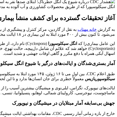
انگل سیکلوسپورا که از طریق محصولات کشاورزی و آب آلوده به مد
آغاز تحقیقات گسترده برای کشف منشأ بیماری
به گزارش
خانه مهتاب
به نقل از گاردین، مرکز کنترل و پیشگیری از بیماری‌های آمریکا (CDC) تلاش‌های گس
می‌شود. تا کنون بیش از ۴۰۰ مورد ابتلا به این بیماری در ۱۸ ایالت مختلف ایالات متحده گزارش شده است.
این عامل بیماری‌زا که
انگل سیکلوسپورا
(Cyclospora) نام دارد، از طریق محصولات کشاورزی خام و آب آلوده به مدفوع انسان منتقل می‌شود. این انگل باعث بروز یک بیماری روده ای به نام
اسهال آبکی همراه با دفع مکرر و گاهی اوقات جهشی و شدید است.
آمار بستری‌شدگان و ایالت‌های درگیر با شیوع انگل سیکلو
طبق اعلام CDC، بین اول می تا ۱۶ ژوئن، ۱۴۵ مورد ابتلا به سیکلوسپوریازیس در ۱۷ ایالت شناسایی شد که از این میان، ۲۰ مورد منجر به بستری شدن بیماران در بیمارستان شده است. خوشبختانه بیماری
سیکلوسپوریازیس
معمولاً خطری برای جان انسان‌ها ندارد و تا این ل
ایالت‌های نیویورک، تگزاس، ایلی‌نوی و میشیگان بیشترین آسیب را از این ش
ماساچوست، نیوجرسی، کارولینای شمالی، اوهایو، پنسیلوانیا، تنسی، و
جهش بی‌سابقه آمار مبتلایان در میشیگان و نیویورک