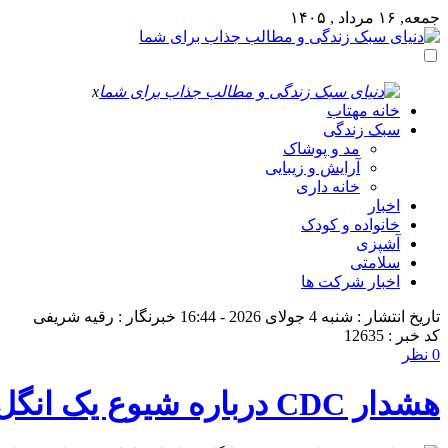
جمعه, ۱۶ مرداد , ۱۴۰۵
x
خانه مهتاب
سبک زندگی
مد و پوشاک
آرایش و زیبایی
خانه داری
اخبار
خانواده و کودک
آشپزی
سلامتی
اخبار شرکت ها
تاریخ انتشار : شنبه 4 جولای 2026 - 16:44
خبرنگار : رقیه شریفی
کد خبر : 12635
0 نظر
هشدار CDC درباره شیوع یک انگل خطرناک؛ ابتلای صدها نفر به اسهال شدید در ۱۸ ایالت آمریکا