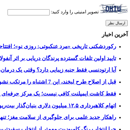
تصویر امنیتی را وارد کنید:
آخرین اخبار
رکوردشکنی تاریخی «مرد عنکبوتی: روزی نو»؛ افتتاحیه ۹۲۷ میلیون دلاری در گیشه ج
تایید اولین تلفات گسترده پرندگان دریایی بر اثر آنفولانزای فوق ح
آیا ارتودنسی فقط جنبه زیبایی دارد؟ وقتی یک درمان، 
قبل از اصلاح طرح لبخند، این 7 اشتباه را مرتکب نشوید؛ راهنمای انتخاب دندانپزشک زیبایی در کرج
فقط کاشت ایمپلنت کافی نیست؛ یک مرکز حرفه‌ای چه خ
اتهام کلاهبرداری ۱۲.۵ میلیون دلاری بنیان‌گذار بیت‌ریور (BitRiver) در پرونده تجهیزات استخراج رمزارز
راهکار جدید علمی برای جلوگیری از سلامت مغز؛ تنها 
چرا انتخاب رنگ کامپوزیت مهم‌تر از انتخاب سفیدتر